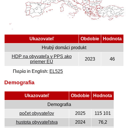
Ukazovateľ
Obdobie
Hodnota
Hrubý domáci produkt
HDP na obyvateľa v PPS ako
2023
46
priemer EÚ
Πιερία in English:
EL525
Demografia
Ukazovateľ
Obdobie
Hodnota
Demografia
počet obyvateľov
2025
115 101
hustota obyvateľstva
2024
76,2