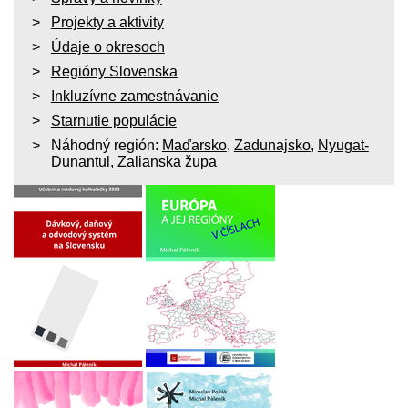
Projekty a aktivity
Údaje o okresoch
Regióny Slovenska
Inkluzívne zamestnávanie
Starnutie populácie
Náhodný región:
Maďarsko
,
Zadunajsko
,
Nyugat-
Dunantul
,
Zalianska župa