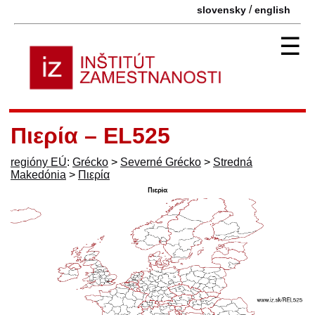
/
slovensky
english
☰
Πιερία – EL525
regióny EÚ
:
Grécko
>
Severné Grécko
>
Stredná
Makedónia
>
Πιερία