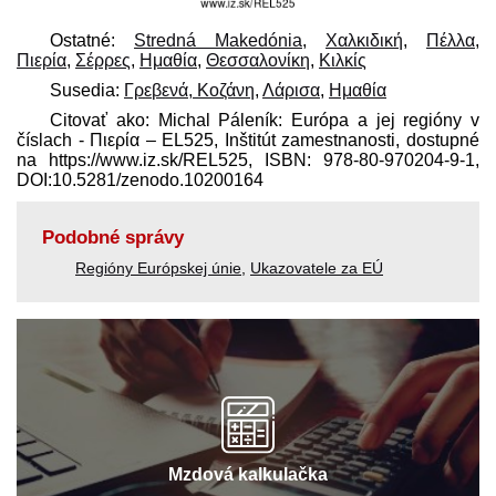
Ostatné:
Stredná Makedónia
,
Χαλκιδική
,
Πέλλα
,
Πιερία
,
Σέρρες
,
Ημαθία
,
Θεσσαλονίκη
,
Κιλκίς
Susedia:
Γρεβενά, Κοζάνη
,
Λάρισα
,
Ημαθία
Citovať ako: Michal Páleník: Európa a jej regióny v
číslach - Πιερία – EL525, Inštitút zamestnanosti, dostupné
na https://www.iz.sk/​REL525, ISBN: 978-80-970204-9-1,
DOI:10.5281/zenodo.10200164
Podobné správy
Regióny Európskej únie
,
Ukazovatele za EÚ
Mzdová kalkulačka