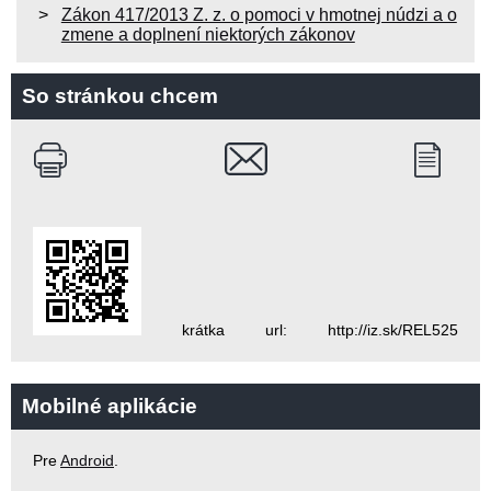
Zákon 417/2013 Z. z. o pomoci v hmotnej núdzi a o
zmene a doplnení niektorých zákonov
So stránkou chcem
krátka url: http://iz.sk/REL525
Mobilné aplikácie
Pre
Android
.