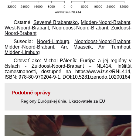
Ostatné:
Severné Brabantsko
,
Midden-Noord-Brabant
,
West-Noord-Brabant
,
Noordoost-Noord-Brabant
,
Zuidoost-
Noord-Brabant
Susedia:
Noord-Limburg
,
Noordoost-Noord-Brabant
,
Midden-Noord-Brabant
,
Arr. Maaseik
,
Arr. Turnhout
,
Midden-Limburg
Citovať ako: Michal Páleník: Európa a jej regióny v
číslach - Zuidoost-Noord-Brabant – NL414, Inštitút
zamestnanosti, dostupné na https://www.iz.sk/​RNL414,
ISBN: 978-80-970204-9-1, DOI:10.5281/zenodo.10200164
Podobné správy
Regióny Európskej únie
,
Ukazovatele za EÚ