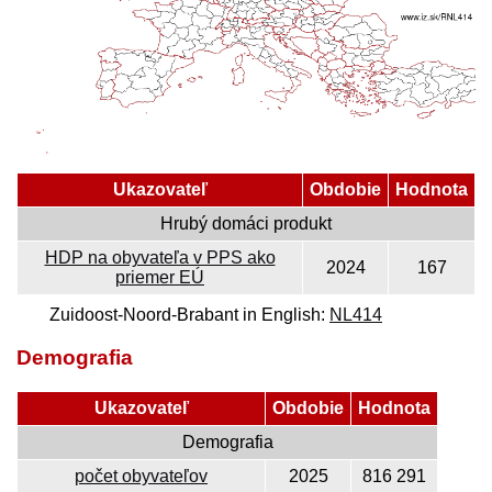
Ukazovateľ
Obdobie
Hodnota
Hrubý domáci produkt
HDP na obyvateľa v PPS ako
2024
167
priemer EÚ
Zuidoost-Noord-Brabant in English:
NL414
Demografia
Ukazovateľ
Obdobie
Hodnota
Demografia
počet obyvateľov
2025
816 291