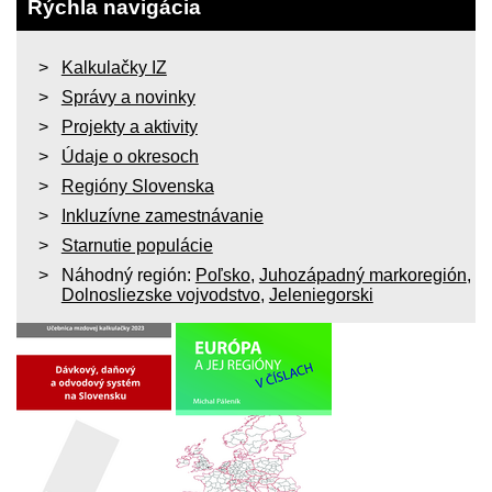
Rýchla navigácia
Kalkulačky IZ
Správy a novinky
Projekty a aktivity
Údaje o okresoch
Regióny Slovenska
Inkluzívne zamestnávanie
Starnutie populácie
Náhodný región:
Poľsko
,
Juhozápadný markoregión
,
Dolnosliezske vojvodstvo
,
Jeleniegorski