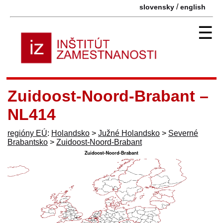
/
slovensky
english
☰
Zuidoost-Noord-Brabant –
NL414
regióny EÚ
:
Holandsko
>
Južné Holandsko
>
Severné
Brabantsko
>
Zuidoost-Noord-Brabant