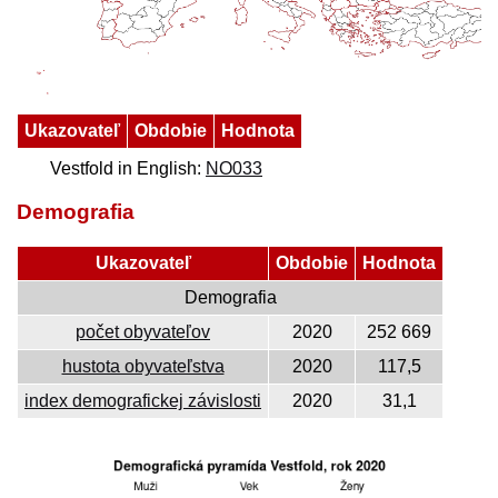
Ukazovateľ
Obdobie
Hodnota
Vestfold in English:
NO033
Demografia
Ukazovateľ
Obdobie
Hodnota
Demografia
počet obyvateľov
2020
252 669
hustota obyvateľstva
2020
117,5
index demografickej závislosti
2020
31,1