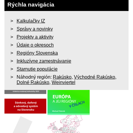
Rýchla navigácia
Kalkulačky IZ
Správy a novinky
Projekty a aktivity
Údaje o okresoch
Regióny Slovenska
Inkluzívne zamestnávanie
Starnutie populácie
Náhodný región:
Rakúsko
,
Východné Rakúsko
,
Dolné Rakúsko
,
Weinviertel