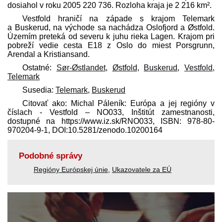
dosiahol v roku 2005 220 736. Rozloha kraja je 2 216 km².
Vestfold hraničí na západe s krajom Telemark
a Buskerud, na východe sa nachádza Oslofjord a Østfold.
Územím preteká od severu k juhu rieka Lagen. Krajom pri
pobreží vedie cesta E18 z Oslo do miest Porsgrunn,
Arendal a Kristiansand.
Ostatné:
Sør-Østlandet
,
Østfold
,
Buskerud
,
Vestfold
,
Telemark
Susedia:
Telemark
,
Buskerud
Citovať ako: Michal Páleník: Európa a jej regióny v
číslach - Vestfold – NO033, Inštitút zamestnanosti,
dostupné na https://www.iz.sk/​RNO033, ISBN: 978-80-
970204-9-1, DOI:10.5281/zenodo.10200164
Podobné správy
Regióny Európskej únie
,
Ukazovatele za EÚ