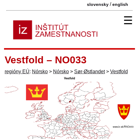
/
slovensky
english
☰
Vestfold – NO033
regióny EÚ
:
Nórsko
>
Nórsko
>
Sør-Østlandet
>
Vestfold