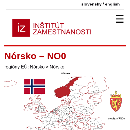
/
slovensky
english
☰
Nórsko – NO0
regióny EÚ
:
Nórsko
>
Nórsko