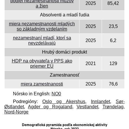
podiel nezamestnanosti mužov
2025
85,42
a žien
Absolventi a mladí ľudia
miera nezamestnanosti mladých
2025
23,5
so základným vzdelaním
nezamestnaní mladí, ktorí sa
2025
6,2
nevzdelávajú
Hrubý domáci produkt
HDP na obyvateľa v PPS ako
2021
129
priemer EÚ
Zamestnanosť
miera zamestnanosti
2025
76,6
Nórsko in English:
NO0
Podregióny:
Oslo og Akershus
,
Innlandet
,
Sør-
Østlandet
,
Agder og Rogaland
,
Vestlandet
,
Trøndelag
,
Nord-Norge