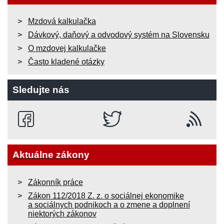
Mzdová kalkulačka
Dávkový, daňový a odvodový systém na Slovensku
O mzdovej kalkulačke
Často kladené otázky
Sledujte nás
Aktuálne zákony
Zákonník práce
Zákon 112/2018 Z. z. o sociálnej ekonomike
a sociálnych podnikoch a o zmene a doplnení
niektorých zákonov