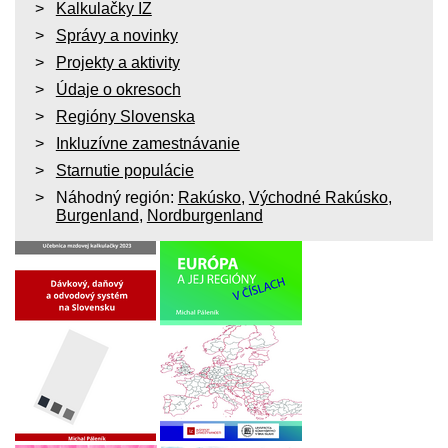
Kalkulačky IZ
Správy a novinky
Projekty a aktivity
Údaje o okresoch
Regióny Slovenska
Inkluzívne zamestnávanie
Starnutie populácie
Náhodný región:
Rakúsko
,
Východné Rakúsko
,
Burgenland
,
Nordburgenland