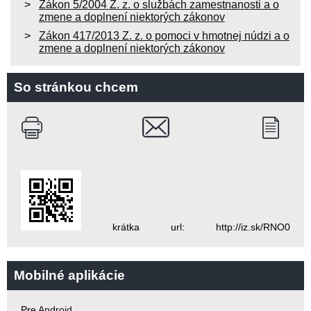
Zákon 5/2004 Z. z. o službách zamestnanosti a o
zmene a doplnení niektorých zákonov
Zákon 417/2013 Z. z. o pomoci v hmotnej núdzi a o
zmene a doplnení niektorých zákonov
So stránkou chcem
krátka url: http://iz.sk/RNO0
Mobilné aplikácie
Pre
Android
.