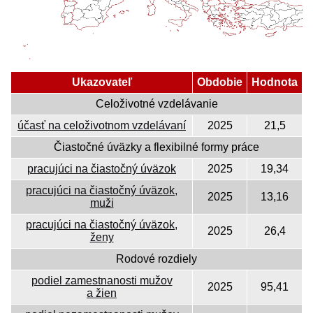
Ukazovateľ
Obdobie
Hodnota
Celoživotné vzdelávanie
účasť na celoživotnom vzdelávaní
2025
21,5
Čiastočné úväzky a flexibilné formy práce
pracujúci na čiastočný úväzok
2025
19,34
pracujúci na čiastočný úväzok,
2025
13,16
muži
pracujúci na čiastočný úväzok,
2025
26,4
ženy
Rodové rozdiely
podiel zamestnanosti mužov
2025
95,41
a žien