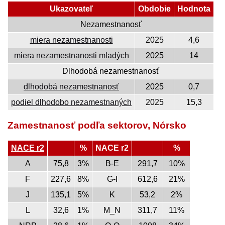
Ukazovateľ
Obdobie
Hodnota
Nezamestnanosť
miera nezamestnanosti
2025
4,6
miera nezamestnanosti mladých
2025
14
Dlhodobá nezamestnanosť
dlhodobá nezamestnanosť
2025
0,7
podiel dlhodobo nezamestnaných
2025
15,3
Zamestnanosť podľa sektorov, Nórsko
NACE r2
%
NACE r2
%
A
75,8
3%
B-E
291,7
10%
F
227,6
8%
G-I
612,6
21%
J
135,1
5%
K
53,2
2%
L
32,6
1%
M_N
311,7
11%