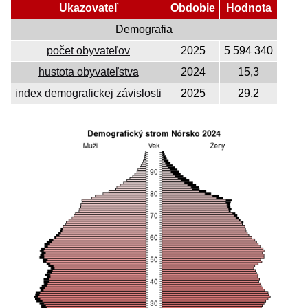
Ukazovateľ
Obdobie
Hodnota
Demografia
počet obyvateľov
2025
5 594 340
hustota obyvateľstva
2024
15,3
index demografickej závislosti
2025
29,2