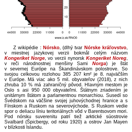
Z wikipédie :
Nórsko
, (dlhý tvar
Nórske kráľovstvo
,
v miestnej jazykovej verzii bokmål celým názvom
Kongeriket Norge
, vo verzii nynorsk
Kongeriket Noreg
,
v reči národnostnej menšiny Sami
Norga
) je štát
v severnej Európe na Škandinávskom polostrove. So
svojou celkovou rozlohou 385 207 km² je 8. najväčším
v Európe. Má viac ako 5 mil. obyvateľov (2018), z nich
zhruba 10 % má zahraničný pôvod. Hlavným mestom je
Oslo s asi 950 000 obyvateľmi. Štátnym zriadením je
unitárnym štátom a parlamentnou monarchiou. Susedí so
Švédskom na väčšine svojej juhovýchodnej hranice a s
Fínskom a Ruskom na severovýchode. S Ruskom vedie
spor o deliacu líniu teritoriálnych vôd v Barentsovom mori.
Pod nórsku suverenitu patrí tiež arktické súostrovie
Svalbard (Špicbergy, od roku 1920) a ostrov Jan Mayen
v blízkosti Islandu.