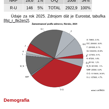
NRP
28,6
1%
O-Q
1008
34%
R-U
146
5%
TOTAL
2922,9
100%
Údaje za rok 2025. Zdrojom dát je Eurostat, tabuľka
[lfst_r_lfe2en2]
.
Demografia