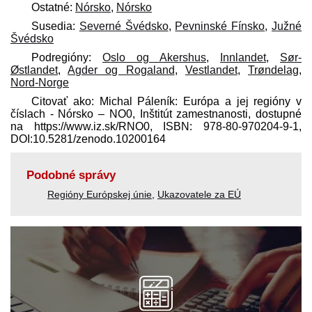
Ostatné:
Nórsko
,
Nórsko
Susedia:
Severné Švédsko
,
Pevninské Fínsko
,
Južné
Švédsko
Podregióny:
Oslo og Akershus
,
Innlandet
,
Sør-
Østlandet
,
Agder og Rogaland
,
Vestlandet
,
Trøndelag
,
Nord-Norge
Citovať ako: Michal Páleník: Európa a jej regióny v
číslach - Nórsko – NO0, Inštitút zamestnanosti, dostupné
na https://www.iz.sk/​RNO0, ISBN: 978-80-970204-9-1,
DOI:10.5281/zenodo.10200164
Podobné správy
Regióny Európskej únie
,
Ukazovatele za EÚ