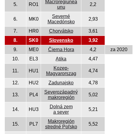
Macroregiunea
5.
RO1
2,2
unu
Severné
6.
MK0
2,93
Macedónsko
7.
HR0
Chorvátsko
3,61
8.
SK0
Slovensko
3,92
9.
ME0
Čierna Hora
4,2
za 2020
10.
EL3
Atika
4,47
Kozep-
11.
HU1
4,74
Magyarorszag
12.
HU2
Zadunajsko
4,78
Severozápadný
13.
PL4
5,02
makroregión
Dolná zem
14.
HU3
5,21
a sever
Makroregión
15.
PL7
5,52
stredné Poľsko