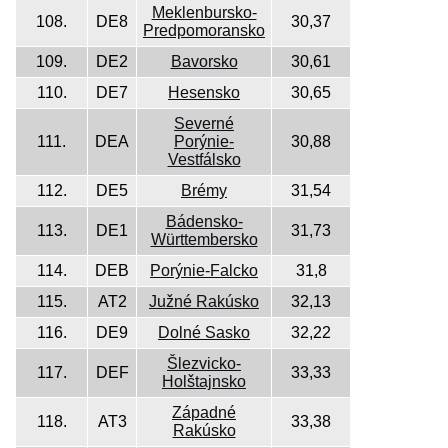
Meklenbursko-
108.
DE8
30,37
Predpomoransko
109.
DE2
Bavorsko
30,61
110.
DE7
Hesensko
30,65
Severné
111.
DEA
Porýnie-
30,88
Vestfálsko
112.
DE5
Brémy
31,54
Bádensko-
113.
DE1
31,73
Württembersko
114.
DEB
Porýnie-Falcko
31,8
115.
AT2
Južné Rakúsko
32,13
116.
DE9
Dolné Sasko
32,22
Šlezvicko-
117.
DEF
33,33
Holštajnsko
Západné
118.
AT3
33,38
Rakúsko