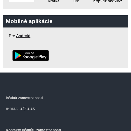
krátka url: http://iz.sk/Suvz
Mobilné aplikácie
Pre
Android
.
Inštitút zamestnanosti
e-mail: iz@iz.sk
Kontakty
Inštitútu zamestnanosti