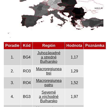
Poradie
Kód
Región
Hodnota
Poznámka
Juhozápadné
1.
BG4
a stredné
1,17
Bulharsko
Macroregiunea
2.
RO3
1,29
trei
Macroregiunea
3.
RO4
1,52
patru
Severné
4.
BG3
a východné
1,97
Bulharsko