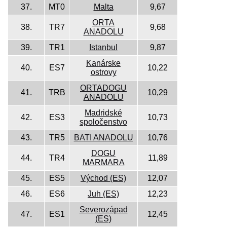
37.
MT0
Malta
9,67
ORTA
38.
TR7
9,68
ANADOLU
39.
TR1
Istanbul
9,87
Kanárske
40.
ES7
10,22
ostrovy
ORTADOGU
41.
TRB
10,29
ANADOLU
Madridské
42.
ES3
10,73
spoločenstvo
43.
TR5
BATI ANADOLU
10,76
DOGU
44.
TR4
11,89
MARMARA
45.
ES5
Východ (ES)
12,07
46.
ES6
Juh (ES)
12,23
Severozápad
47.
ES1
12,45
(ES)