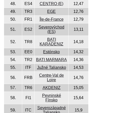
48.
ES4
CENTRO (E)
12,47
49.
TR3
EGE
12,76
50.
FR1
Île-de-France
12,79
Severovýchod
51.
ES2
13,11
(ES)
BATI
52.
TR8
14,18
KARADENIZ
53.
EE0
Estónsko
14,32
54.
TR2
BATI MARMARA
14,36
55.
ITF
Južné Taliansko
14,53
Centre-Val de
56.
FRB
14,76
Loire
57.
TR6
AKDENIZ
15,05
Pevninské
58.
FI1
15,64
Fínsko
Severozápadné
59.
ITC
15,9
Taliansko