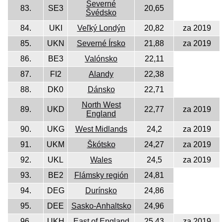
Severné
83.
SE3
20,65
Švédsko
84.
UKI
Veľký Londýn
20,82
za 2019
85.
UKN
Severné Írsko
21,88
za 2019
86.
BE3
Valónsko
22,11
87.
FI2
Alandy
22,38
88.
DK0
Dánsko
22,71
North West
89.
UKD
22,77
za 2019
England
90.
UKG
West Midlands
24,2
za 2019
91.
UKM
Škótsko
24,27
za 2019
92.
UKL
Wales
24,5
za 2019
93.
BE2
Flámsky región
24,81
94.
DEG
Durínsko
24,86
95.
DEE
Sasko-Anhaltsko
24,96
96.
UKH
East of England
25,43
za 2019