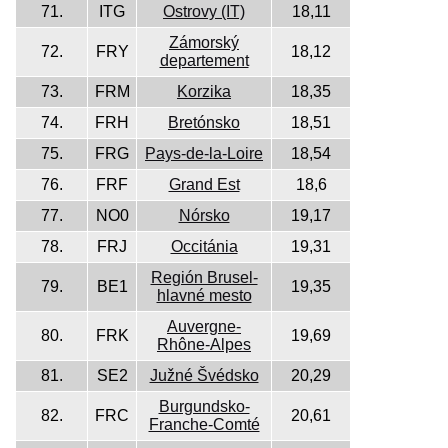
71.
ITG
Ostrovy (IT)
18,11
Zámorský
72.
FRY
18,12
departement
73.
FRM
Korzika
18,35
74.
FRH
Bretónsko
18,51
75.
FRG
Pays-de-la-Loire
18,54
76.
FRF
Grand Est
18,6
77.
NO0
Nórsko
19,17
78.
FRJ
Occitánia
19,31
Región Brusel-
79.
BE1
19,35
hlavné mesto
Auvergne-
80.
FRK
19,69
Rhône-Alpes
81.
SE2
Južné Švédsko
20,29
Burgundsko-
82.
FRC
20,61
Franche-Comté