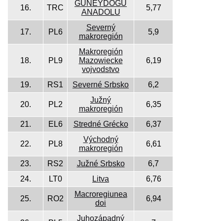
GUNEYDOGU
16.
TRC
5,77
ANADOLU
Severný
17.
PL6
5,9
makroregión
Makroregión
18.
PL9
Mazowiecke
6,19
vojvodstvo
19.
RS1
Severné Srbsko
6,2
Južný
20.
PL2
6,35
makroregión
21.
EL6
Stredné Grécko
6,37
Východný
22.
PL8
6,61
makroregión
23.
RS2
Južné Srbsko
6,7
24.
LT0
Litva
6,76
Macroregiunea
25.
RO2
6,94
doi
Juhozápadný