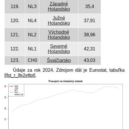
Západné
119.
NL3
35,4
Holandsko
Južné
120.
NL4
37,91
Holandsko
Východné
121.
NL2
38,96
Holandsko
Severné
122.
NL1
42,31
Holandsko
123.
CH0
Švajčiarsko
43,03
Údaje za rok 2024. Zdrojom dát je Eurostat, tabuľka
[lfst_r_lfe2eftpt]
.