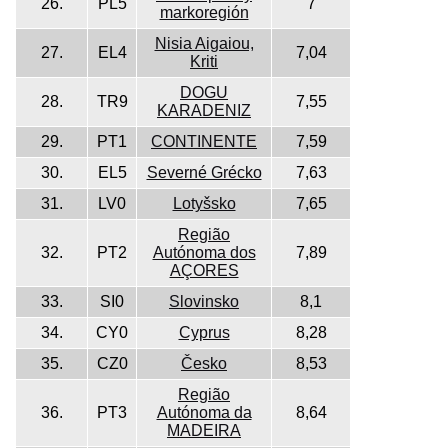
26.
PL5
7
markoregión
Nisia Aigaiou,
27.
EL4
7,04
Kriti
DOGU
28.
TR9
7,55
KARADENIZ
29.
PT1
CONTINENTE
7,59
30.
EL5
Severné Grécko
7,63
31.
LV0
Lotyšsko
7,65
Região
32.
PT2
Autónoma dos
7,89
AÇORES
33.
SI0
Slovinsko
8,1
34.
CY0
Cyprus
8,28
35.
CZ0
Česko
8,53
Região
36.
PT3
Autónoma da
8,64
MADEIRA