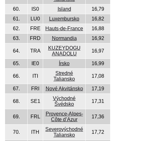
60.
IS0
Island
16,79
61.
LU0
Luxembursko
16,82
62.
FRE
Hauts-de-France
16,88
63.
FRD
Normandia
16,92
KUZEYDOGU
64.
TRA
16,97
ANADOLU
65.
IE0
Írsko
16,99
Stredné
66.
ITI
17,08
Taliansko
67.
FRI
Nové Akvitánsko
17,19
Východné
68.
SE1
17,31
Švédsko
Provence-Alpes-
69.
FRL
17,36
Côte d’Azur
Severovýchodné
70.
ITH
17,72
Taliansko