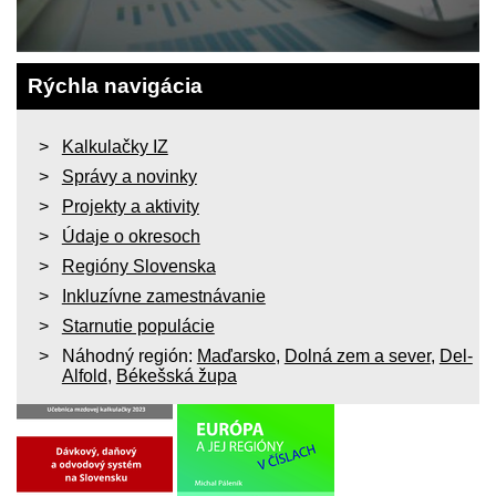
Rýchla navigácia
Kalkulačky IZ
Správy a novinky
Projekty a aktivity
Údaje o okresoch
Regióny Slovenska
Inkluzívne zamestnávanie
Starnutie populácie
Náhodný región:
Maďarsko
,
Dolná zem a sever
,
Del-
Alfold
,
Békešská župa