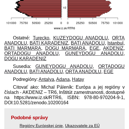
Ostatné:
Turecko
,
KUZEYDOGU ANADOLU
,
ORTA
ANADOLU
,
BATI KARADENIZ
,
BATI ANADOLU
,
Istanbul
,
BATI MARMARA
,
DOGU MARMARA
,
EGE
,
AKDENIZ
,
ORTADOGU ANADOLU
,
GUNEYDOGU ANADOLU
,
DOGU KARADENIZ
Susedia:
GUNEYDOGU ANADOLU
,
ORTADOGU
ANADOLU
,
BATI ANADOLU
,
ORTA ANADOLU
,
EGE
Podregióny:
Antalya
,
Adana
,
Hatay
Citovať ako: Michal Páleník: Európa a jej regióny v
číslach - AKDENIZ – TR6, Inštitút zamestnanosti, dostupné
na https://www.iz.sk/​RTR6, ISBN: 978-80-970204-9-1,
DOI:10.5281/zenodo.10200164
Podobné správy
Regióny Európskej únie
,
Ukazovatele za EÚ