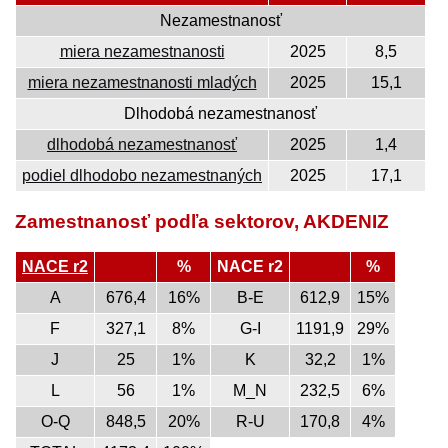
Nezamestnanosť
miera nezamestnanosti
2025
8,5
miera nezamestnanosti mladých
2025
15,1
Dlhodobá nezamestnanosť
dlhodobá nezamestnanosť
2025
1,4
podiel dlhodobo nezamestnaných
2025
17,1
Zamestnanosť podľa sektorov, AKDENIZ
NACE r2
%
NACE r2
%
A
676,4
16%
B-E
612,9
15%
F
327,1
8%
G-I
1191,9
29%
J
25
1%
K
32,2
1%
L
56
1%
M_N
232,5
6%
O-Q
848,5
20%
R-U
170,8
4%