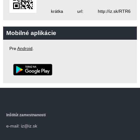
krátka url: http://iz.sk/RTR6
Mobilné aplikácie
Pre
Android
.
Inštitút zamestnanosti
e-mail: iz@iz.sk