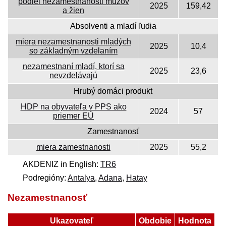
podiel nezamestnanosti mužov
2025
159,42
a žien
Absolventi a mladí ľudia
miera nezamestnanosti mladých
2025
10,4
so základným vzdelaním
nezamestnaní mladí, ktorí sa
2025
23,6
nevzdelávajú
Hrubý domáci produkt
HDP na obyvateľa v PPS ako
2024
57
priemer EÚ
Zamestnanosť
miera zamestnanosti
2025
55,2
AKDENIZ in English:
TR6
Podregióny:
Antalya
,
Adana
,
Hatay
Nezamestnanosť
Ukazovateľ
Obdobie
Hodnota