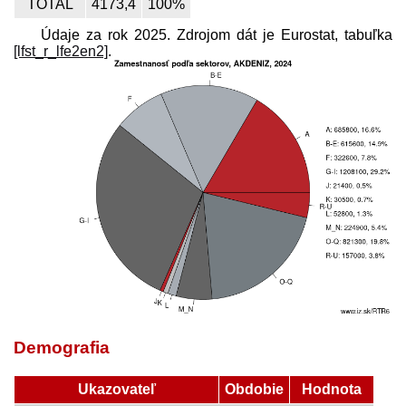
TOTAL
4173,4
100%
Údaje za rok 2025. Zdrojom dát je Eurostat, tabuľka
[lfst_r_lfe2en2]
.
Demografia
Ukazovateľ
Obdobie
Hodnota