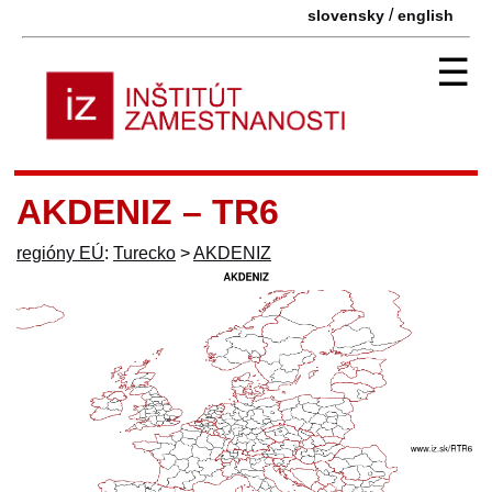
/
slovensky
english
☰
AKDENIZ – TR6
regióny EÚ
:
Turecko
>
AKDENIZ