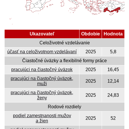
Ukazovateľ
Obdobie
Hodnota
Celoživotné vzdelávanie
účasť na celoživotnom vzdelávaní
2025
5,8
Čiastočné úväzky a flexibilné formy práce
pracujúci na čiastočný úväzok
2025
16,45
pracujúci na čiastočný úväzok,
2025
12,14
muži
pracujúci na čiastočný úväzok,
2025
24,83
ženy
Rodové rozdiely
podiel zamestnanosti mužov
2025
52
a žien