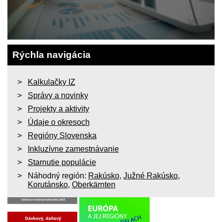
Rýchla navigácia
Kalkulačky IZ
Správy a novinky
Projekty a aktivity
Údaje o okresoch
Regióny Slovenska
Inkluzívne zamestnávanie
Starnutie populácie
Náhodný región:
Rakúsko
,
Južné Rakúsko
,
Korutánsko
,
Oberkärnten