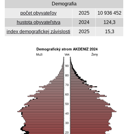
Demografia
počet obyvateľov
2025
10 936 452
hustota obyvateľstva
2024
124,3
index demografickej závislosti
2025
15,3