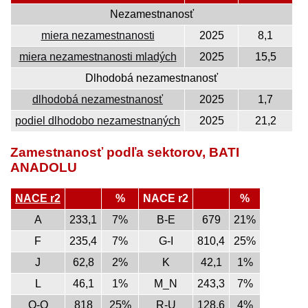
Nezamestnanosť
miera nezamestnanosti
2025
8,1
miera nezamestnanosti mladých
2025
15,5
Dlhodobá nezamestnanosť
dlhodobá nezamestnanosť
2025
1,7
podiel dlhodobo nezamestnaných
2025
21,2
Zamestnanosť podľa sektorov, BATI
ANADOLU
NACE r2
%
NACE r2
%
A
233,1
7%
B-E
679
21%
F
235,4
7%
G-I
810,4
25%
J
62,8
2%
K
42,1
1%
L
46,1
1%
M_N
243,3
7%
O-Q
818
25%
R-U
128,6
4%