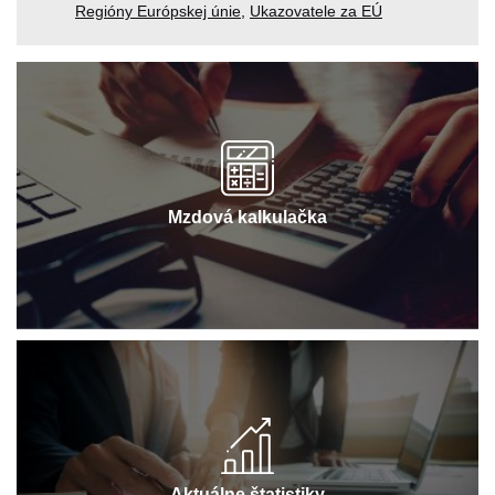
Regióny Európskej únie
,
Ukazovatele za EÚ
Mzdová kalkulačka
Aktuálne štatistiky