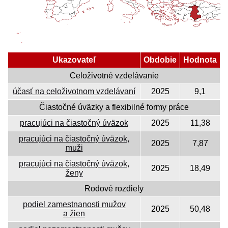
Ukazovateľ
Obdobie
Hodnota
Celoživotné vzdelávanie
účasť na celoživotnom vzdelávaní
2025
9,1
Čiastočné úväzky a flexibilné formy práce
pracujúci na čiastočný úväzok
2025
11,38
pracujúci na čiastočný úväzok,
2025
7,87
muži
pracujúci na čiastočný úväzok,
2025
18,49
ženy
Rodové rozdiely
podiel zamestnanosti mužov
2025
50,48
a žien