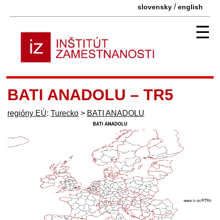
/
slovensky
english
☰
BATI ANADOLU – TR5
regióny EÚ
:
Turecko
>
BATI ANADOLU