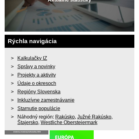
Rýchla navigácia
Kalkulačky IZ
Správy a novinky
Projekty a aktivity
Údaje o okresoch
Regióny Slovenska
Inkluzívne zamestnávanie
Starnutie populácie
Náhodný región:
Rakúsko
,
Južné Rakúsko
,
Štajersko
,
Westliche Obersteiermark