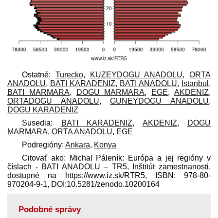
Ostatné:
Turecko
,
KUZEYDOGU ANADOLU
,
ORTA
ANADOLU
,
BATI KARADENIZ
,
BATI ANADOLU
,
Istanbul
,
BATI MARMARA
,
DOGU MARMARA
,
EGE
,
AKDENIZ
,
ORTADOGU ANADOLU
,
GUNEYDOGU ANADOLU
,
DOGU KARADENIZ
Susedia:
BATI KARADENIZ
,
AKDENIZ
,
DOGU
MARMARA
,
ORTA ANADOLU
,
EGE
Podregióny:
Ankara
,
Konya
Citovať ako: Michal Páleník: Európa a jej regióny v
číslach - BATI ANADOLU – TR5, Inštitút zamestnanosti,
dostupné na https://www.iz.sk/​RTR5, ISBN: 978-80-
970204-9-1, DOI:10.5281/zenodo.10200164
Podobné správy