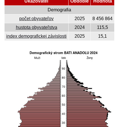
Ukazovateľ
Obdobie
Hodnota
Demografia
počet obyvateľov
2025
8 456 864
hustota obyvateľstva
2024
115,5
index demografickej závislosti
2025
15,1