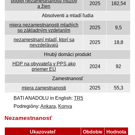
podiel nezamestnanosti mužov
2025
182,54
a žien
Absolventi a mladí ľudia
miera nezamestnanosti mladých
2025
9,5
so základným vzdelaním
nezamestnaní mladí, ktorí sa
2025
18,8
nevzdelávajú
Hrubý domáci produkt
HDP na obyvateľa v PPS ako
2024
92
priemer EÚ
Zamestnanosť
miera zamestnanosti
2025
55,3
BATI ANADOLU in English:
TR5
Podregióny:
Ankara
,
Konya
Nezamestnanosť
Ukazovateľ
Obdobie
Hodnota