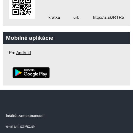
krátka url: http://iz.sk/RTR5
Mobilné aplikácie
Pre
Android
.
Inštitút zamestnanosti
e-mail: iz@iz.sk