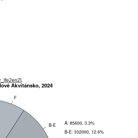
_r_lfe2en2]
.