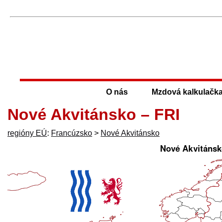
O nás
Mzdová kalkulačk
Nové Akvitánsko – FRI
regióny EÚ
:
Francúzsko
>
Nové Akvitánsko