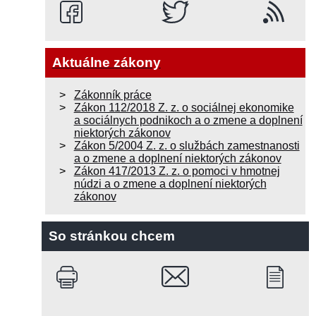
Aktuálne zákony
Zákonník práce
Zákon 112/2018 Z. z. o sociálnej ekonomike
a sociálnych podnikoch a o zmene a doplnení
niektorých zákonov
Zákon 5/2004 Z. z. o službách zamestnanosti
a o zmene a doplnení niektorých zákonov
Zákon 417/2013 Z. z. o pomoci v hmotnej
núdzi a o zmene a doplnení niektorých
zákonov
So stránkou chcem