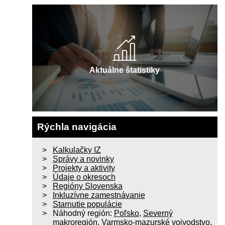
Aktuálne štatistiky
Rýchla navigácia
Kalkulačky IZ
Správy a novinky
Projekty a aktivity
Údaje o okresoch
Regióny Slovenska
Inkluzívne zamestnávanie
Starnutie populácie
Náhodný región:
Poľsko
,
Severný
makroregión
,
Varmsko-mazurské vojvodstvo
,