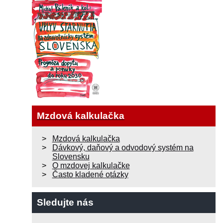
Mzdová kalkulačka
Mzdová kalkulačka
Dávkový, daňový a odvodový systém na
Slovensku
O mzdovej kalkulačke
Často kladené otázky
Sledujte nás