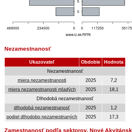
Nezamestnanosť
Ukazovateľ
Obdobie
Hodnota
Nezamestnanosť
miera nezamestnanosti
2025
7,2
miera nezamestnanosti mladých
2025
18,1
Dlhodobá nezamestnanosť
dlhodobá nezamestnanosť
2025
1,2
podiel dlhodobo nezamestnaných
2025
17,3
Zamestnanosť podľa sektorov, Nové Akvitáns