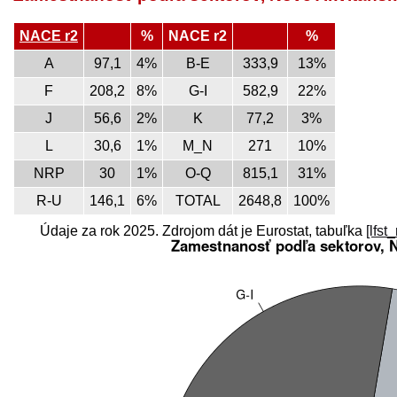
NACE r2
%
NACE r2
%
A
97,1
4%
B-E
333,9
13%
F
208,2
8%
G-I
582,9
22%
J
56,6
2%
K
77,2
3%
L
30,6
1%
M_N
271
10%
NRP
30
1%
O-Q
815,1
31%
R-U
146,1
6%
TOTAL
2648,8
100%
Údaje za rok 2025. Zdrojom dát je Eurostat, tabuľka
[lfst