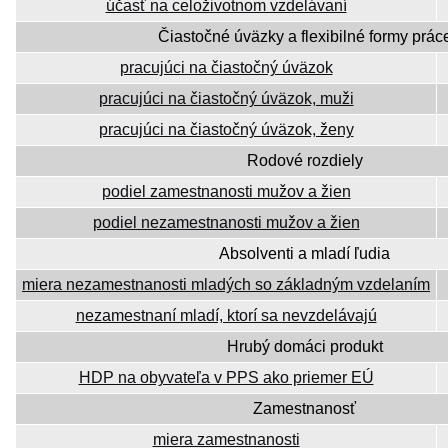
účasť na celoživotnom vzdelávaní
Čiastočné úväzky a flexibilné formy prác
pracujúci na čiastočný úväzok
pracujúci na čiastočný úväzok, muži
pracujúci na čiastočný úväzok, ženy
Rodové rozdiely
podiel zamestnanosti mužov a žien
podiel nezamestnanosti mužov a žien
Absolventi a mladí ľudia
miera nezamestnanosti mladých so základným vzdelaním
nezamestnaní mladí, ktorí sa nevzdelávajú
Hrubý domáci produkt
HDP na obyvateľa v PPS ako priemer EÚ
Zamestnanosť
miera zamestnanosti