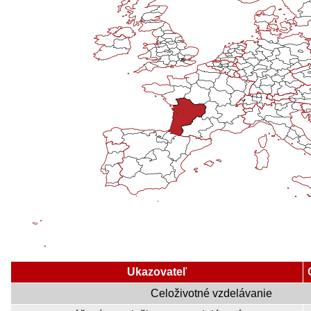
Ukazovateľ
Celoživotné vzdelávanie