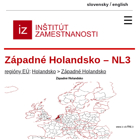
/
slovensky
english
☰
Západné Holandsko – NL3
regióny EÚ
:
Holandsko
>
Západné Holandsko