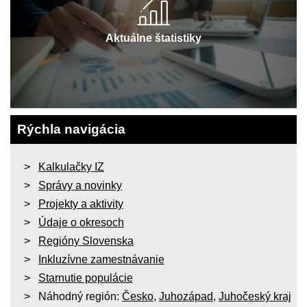
Aktuálne štatistiky
Rýchla navigácia
Kalkulačky IZ
Správy a novinky
Projekty a aktivity
Údaje o okresoch
Regióny Slovenska
Inkluzívne zamestnávanie
Starnutie populácie
Náhodný región:
Česko
,
Juhozápad
,
Juhočeský kraj