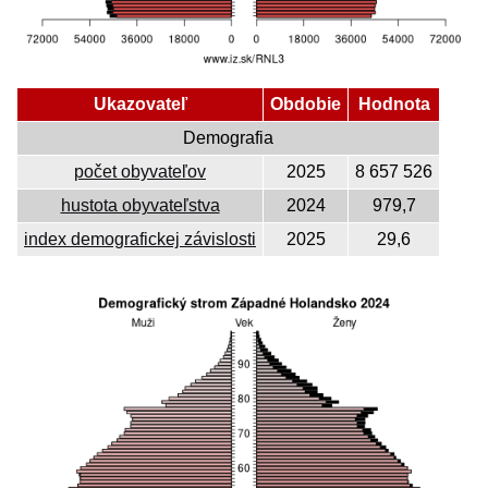
Ukazovateľ
Obdobie
Hodnota
Demografia
počet obyvateľov
2025
8 657 526
hustota obyvateľstva
2024
979,7
index demografickej závislosti
2025
29,6