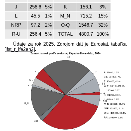
J
258,6
5%
K
156,1
3%
L
45,5
1%
M_N
715,2
15%
NRP
97,2
2%
O-Q
1546,7
32%
R-U
256,4
5%
TOTAL
4800,7
100%
Údaje za rok 2025. Zdrojom dát je Eurostat, tabuľka
[lfst_r_lfe2en2]
.