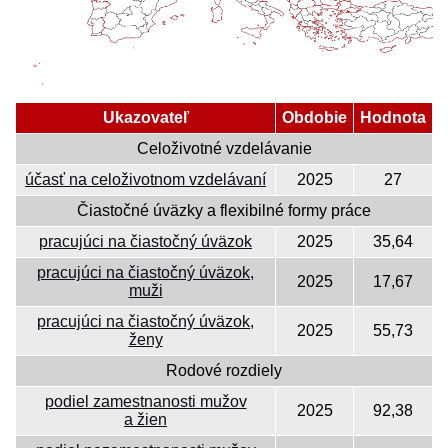
Ukazovateľ
Obdobie
Hodnota
Celoživotné vzdelávanie
účasť na celoživotnom vzdelávaní
2025
27
Čiastočné úväzky a flexibilné formy práce
pracujúci na čiastočný úväzok
2025
35,64
pracujúci na čiastočný úväzok,
2025
17,67
muži
pracujúci na čiastočný úväzok,
2025
55,73
ženy
Rodové rozdiely
podiel zamestnanosti mužov
2025
92,38
a žien