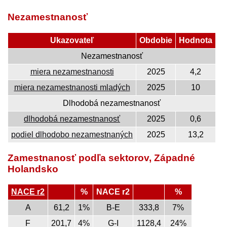
Nezamestnanosť
Ukazovateľ
Obdobie
Hodnota
Nezamestnanosť
miera nezamestnanosti
2025
4,2
miera nezamestnanosti mladých
2025
10
Dlhodobá nezamestnanosť
dlhodobá nezamestnanosť
2025
0,6
podiel dlhodobo nezamestnaných
2025
13,2
Zamestnanosť podľa sektorov, Západné
Holandsko
NACE r2
%
NACE r2
%
A
61,2
1%
B-E
333,8
7%
F
201,7
4%
G-I
1128,4
24%