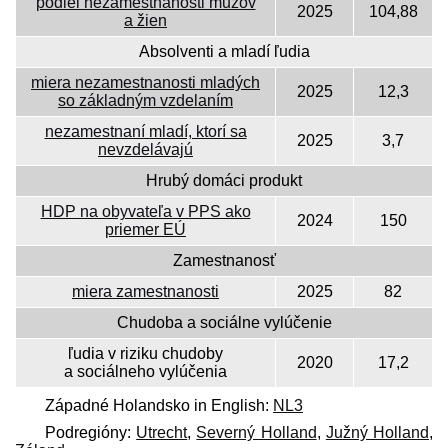
podiel nezamestnanosti mužov
2025
104,88
a žien
Absolventi a mladí ľudia
miera nezamestnanosti mladých
2025
12,3
so základným vzdelaním
nezamestnaní mladí, ktorí sa
2025
3,7
nevzdelávajú
Hrubý domáci produkt
HDP na obyvateľa v PPS ako
2024
150
priemer EÚ
Zamestnanosť
miera zamestnanosti
2025
82
Chudoba a sociálne vylúčenie
ľudia v riziku chudoby
2020
17,2
a sociálneho vylúčenia
Západné Holandsko in English:
NL3
Podregióny:
Utrecht
,
Severný Holland
,
Južný Holland
,