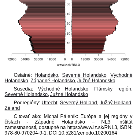
Ostatné:
Holandsko
,
Severné Holandsko
,
Východné
Holandsko
,
Západné Holandsko
,
Južné Holandsko
Susedia:
Východné Holandsko
,
Flámsky región
,
Severné Holandsko
,
Južné Holandsko
Podregióny:
Utrecht
,
Severný Holland
,
Južný Holland
,
Zéland
Citovať ako: Michal Páleník: Európa a jej regióny v
číslach - Západné Holandsko – NL3, Inštitút
zamestnanosti, dostupné na https://www.iz.sk/​RNL3, ISBN:
978-80-970204-9-1, DOI:10.5281/zenodo.10200164