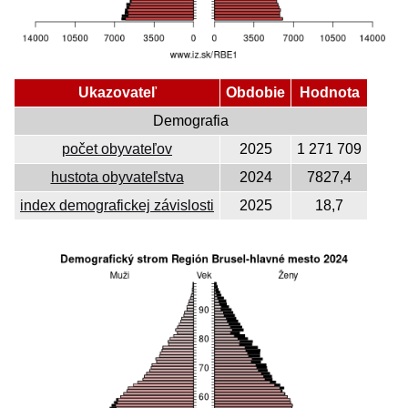
Ukazovateľ
Obdobie
Hodnota
Demografia
počet obyvateľov
2025
1 271 709
hustota obyvateľstva
2024
7827,4
index demografickej závislosti
2025
18,7