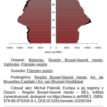
Ostatné:
Belgicko
,
Región Brusel-hlavné mesto
,
Valónsko
,
Flámsky región
Susedia:
Flámsky región
Podregióny:
Región Brusel-hlavné mesto
,
Arr. de
Bruxelles-Capitale / Arr. van Brussel-Hoofdstad
Citovať ako: Michal Páleník: Európa a jej regióny v
číslach - Región Brusel-hlavné mesto – BE1, Inštitút
zamestnanosti, dostupné na https://www.iz.sk/​RBE1, ISBN:
978-80-970204-9-1, DOI:10.5281/zenodo.10200164