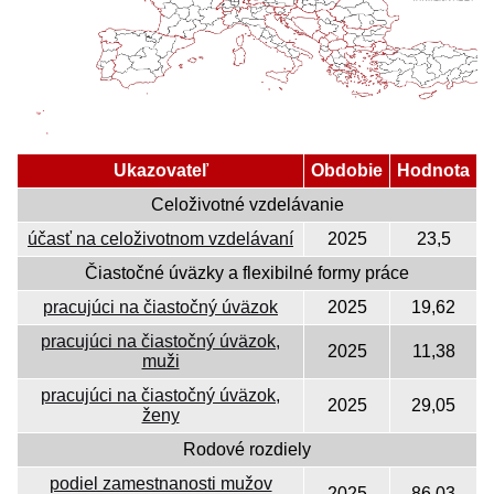
Ukazovateľ
Obdobie
Hodnota
Celoživotné vzdelávanie
účasť na celoživotnom vzdelávaní
2025
23,5
Čiastočné úväzky a flexibilné formy práce
pracujúci na čiastočný úväzok
2025
19,62
pracujúci na čiastočný úväzok,
2025
11,38
muži
pracujúci na čiastočný úväzok,
2025
29,05
ženy
Rodové rozdiely
podiel zamestnanosti mužov
2025
86,03