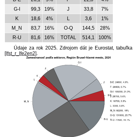
G-I
99,3
19%
J
33,8
7%
K
18,6
4%
L
3,6
1%
M_N
83,7
16%
O-Q
144,5
28%
R-U
81,6
16%
TOTAL
514,1
100%
Údaje za rok 2025. Zdrojom dát je Eurostat, tabuľka
[lfst_r_lfe2en2]
.