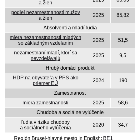
a žien
podiel nezamestnanosti mužov
2025
85,82
a žien
Absolventi a mladí ľudia
miera nezamestnanosti mladých
2025
51,5
so základným vzdelaním
nezamestnaní mladí, ktorí sa
2025
9,5
nevzdelávajú
Hrubý domáci produkt
HDP na obyvateľa v PPS ako
2024
190
priemer EÚ
Zamestnanosť
miera zamestnanosti
2025
58,6
Chudoba a sociálne vylúčenie
ľudia v riziku chudoby
2020
34,7
a sociálneho vylúčenia
Región Brusel-hlavné mesto in English:
BE1