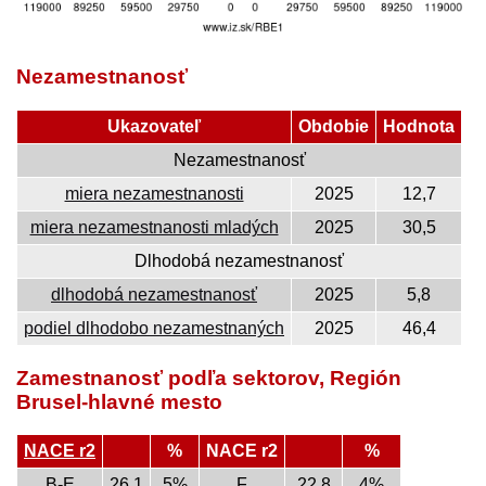
Nezamestnanosť
Ukazovateľ
Obdobie
Hodnota
Nezamestnanosť
miera nezamestnanosti
2025
12,7
miera nezamestnanosti mladých
2025
30,5
Dlhodobá nezamestnanosť
dlhodobá nezamestnanosť
2025
5,8
podiel dlhodobo nezamestnaných
2025
46,4
Zamestnanosť podľa sektorov, Región
Brusel-hlavné mesto
NACE r2
%
NACE r2
%
B-E
26,1
5%
F
22,8
4%