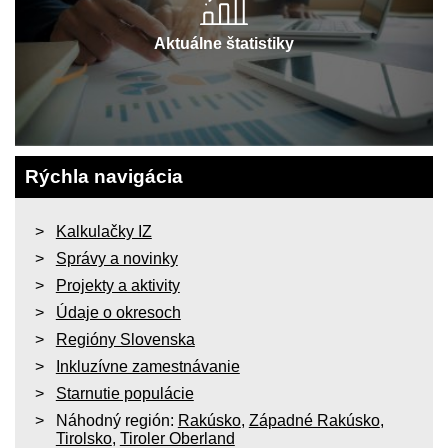
Aktuálne štatistiky
Rýchla navigácia
Kalkulačky IZ
Správy a novinky
Projekty a aktivity
Údaje o okresoch
Regióny Slovenska
Inkluzívne zamestnávanie
Starnutie populácie
Náhodný región:
Rakúsko
,
Západné Rakúsko
,
Tirolsko
,
Tiroler Oberland