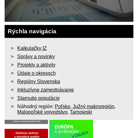
Rýchla navigácia
Kalkulačky IZ
Správy a novinky
Projekty a aktivity
Údaje o okresoch
Regióny Slovenska
Inkluzívne zamestnávanie
Starnutie populácie
Náhodný región:
Poľsko
,
Južný makroregión
,
Malopoľské vojvodstvo
,
Tarnowski