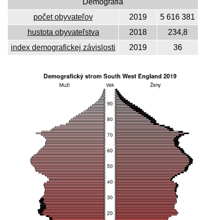
Demografia
počet obyvateľov
2019
5 616 381
hustota obyvateľstva
2018
234,8
index demografickej závislosti
2019
36