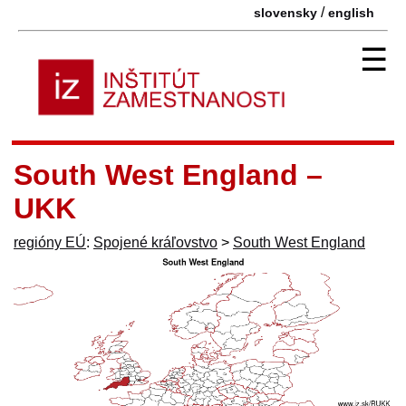
/
slovensky
english
☰
South West England –
UKK
regióny EÚ
:
Spojené kráľovstvo
>
South West England