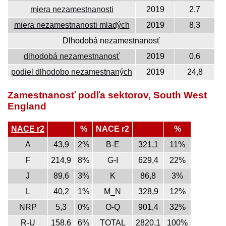
miera nezamestnanosti
2019
2,7
miera nezamestnanosti mladých
2019
8,3
Dlhodobá nezamestnanosť
dlhodobá nezamestnanosť
2019
0,6
podiel dlhodobo nezamestnaných
2019
24,8
Zamestnanosť podľa sektorov, South West
England
NACE r2
%
NACE r2
%
A
43,9
2%
B-E
321,1
11%
F
214,9
8%
G-I
629,4
22%
J
89,6
3%
K
86,8
3%
L
40,2
1%
M_N
328,9
12%
NRP
5,3
0%
O-Q
901,4
32%
R-U
158,6
6%
TOTAL
2820,1
100%