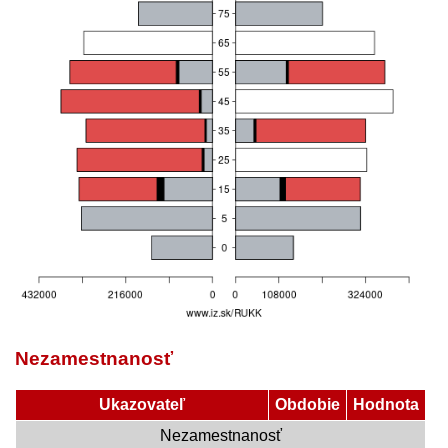
Nezamestnanosť
Ukazovateľ
Obdobie
Hodnota
Nezamestnanosť