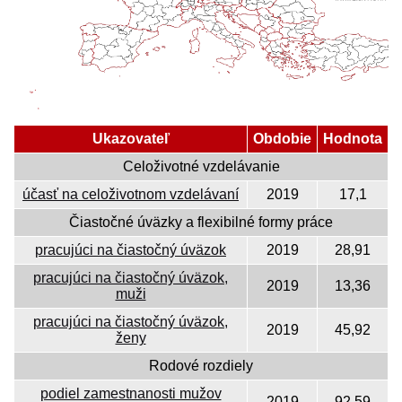
Ukazovateľ
Obdobie
Hodnota
Celoživotné vzdelávanie
účasť na celoživotnom vzdelávaní
2019
17,1
Čiastočné úväzky a flexibilné formy práce
pracujúci na čiastočný úväzok
2019
28,91
pracujúci na čiastočný úväzok,
2019
13,36
muži
pracujúci na čiastočný úväzok,
2019
45,92
ženy
Rodové rozdiely
podiel zamestnanosti mužov
2019
92,59