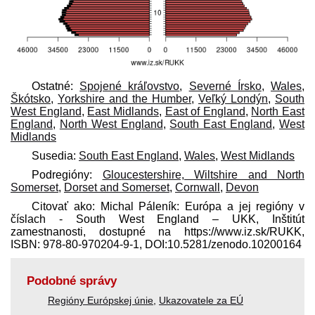
Ostatné:
Spojené kráľovstvo
,
Severné Írsko
,
Wales
,
Škótsko
,
Yorkshire and the Humber
,
Veľký Londýn
,
South
West England
,
East Midlands
,
East of England
,
North East
England
,
North West England
,
South East England
,
West
Midlands
Susedia:
South East England
,
Wales
,
West Midlands
Podregióny:
Gloucestershire, Wiltshire and North
Somerset
,
Dorset and Somerset
,
Cornwall
,
Devon
Citovať ako: Michal Páleník: Európa a jej regióny v
číslach - South West England – UKK, Inštitút
zamestnanosti, dostupné na https://www.iz.sk/​RUKK,
ISBN: 978-80-970204-9-1, DOI:10.5281/zenodo.10200164
Podobné správy
Regióny Európskej únie
,
Ukazovatele za EÚ