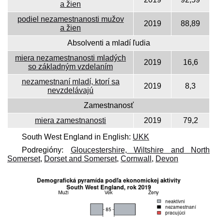
a žien
podiel nezamestnanosti mužov
2019
88,89
a žien
Absolventi a mladí ľudia
miera nezamestnanosti mladých
2019
16,6
so základným vzdelaním
nezamestnaní mladí, ktorí sa
2019
8,3
nevzdelávajú
Zamestnanosť
miera zamestnanosti
2019
79,2
South West England in English:
UKK
Podregióny:
Gloucestershire, Wiltshire and North
Somerset
,
Dorset and Somerset
,
Cornwall
,
Devon