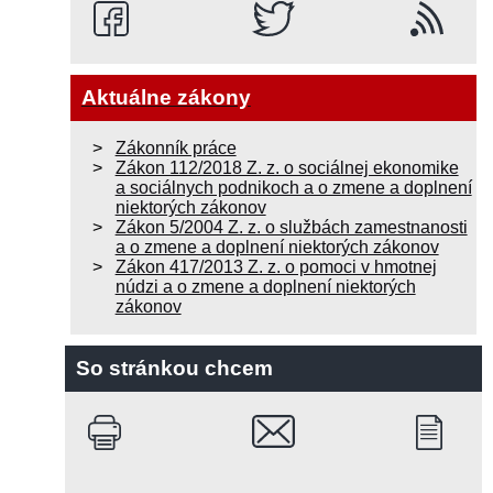
Aktuálne zákony
Zákonník práce
Zákon 112/2018 Z. z. o sociálnej ekonomike
a sociálnych podnikoch a o zmene a doplnení
niektorých zákonov
Zákon 5/2004 Z. z. o službách zamestnanosti
a o zmene a doplnení niektorých zákonov
Zákon 417/2013 Z. z. o pomoci v hmotnej
núdzi a o zmene a doplnení niektorých
zákonov
So stránkou chcem