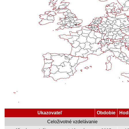
Ukazovateľ
Obdobie
Hod
Celoživotné vzdelávanie