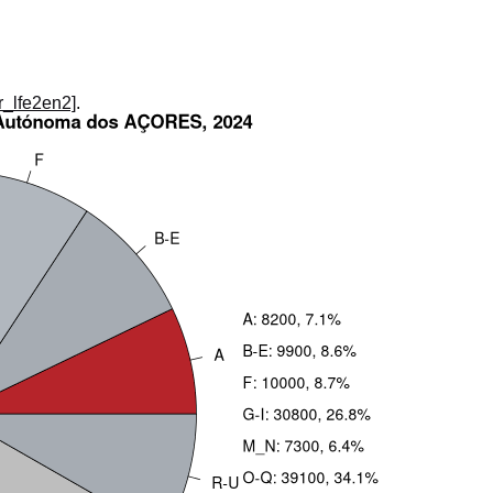
_r_lfe2en2]
.