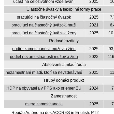
účasť na celoživotnom vzdelávaní
2025
10
Čiastočné úväzky a flexibilné formy práce
pracujúci na čiastočný úväzok
2025
7,
pracujúci na čiastočný úväzok, muži
2021
6,
pracujúci na čiastočný úväzok, ženy
2025
10
Rodové rozdiely
podiel zamestnanosti mužov a žien
2025
93
podiel nezamestnanosti mužov a žien
2023
116
Absolventi a mladí ľudia
nezamestnaní mladí, ktorí sa nevzdelávajú
2025
11
Hrubý domáci produkt
HDP na obyvateľa v PPS ako priemer EÚ
2024
7
Zamestnanosť
miera zamestnanosti
2025
7
Região Autónoma dos AÇORES in English:
PT2