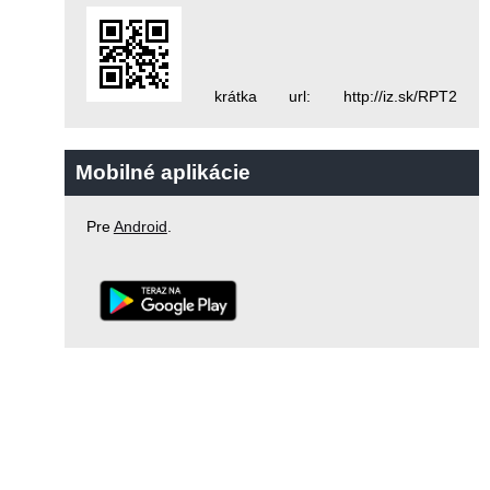
krátka url: http://iz.sk/RPT2
Mobilné aplikácie
Pre
Android
.