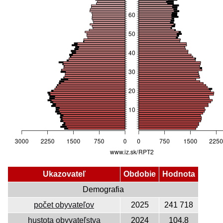
Ukazovateľ
Obdobie
Hodnota
Demografia
počet obyvateľov
2025
241 718
hustota obyvateľstva
2024
104,8