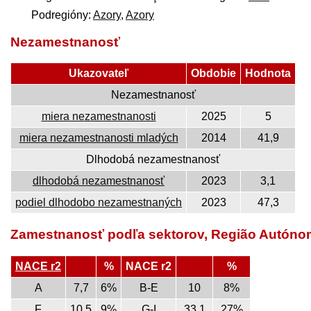
Podregióny:
Azory
,
Azory
Nezamestnanosť
Ukazovateľ
Obdobie
Hodnota
Nezamestnanosť
miera nezamestnanosti
2025
5
miera nezamestnanosti mladých
2014
41,9
Dlhodobá nezamestnanosť
dlhodobá nezamestnanosť
2023
3,1
podiel dlhodobo nezamestnaných
2023
47,3
Zamestnanosť podľa sektorov, Região Autó
NACE r2
%
NACE r2
%
A
7,7
6%
B-E
10
8%
F
10,5
9%
G-I
33,1
27%