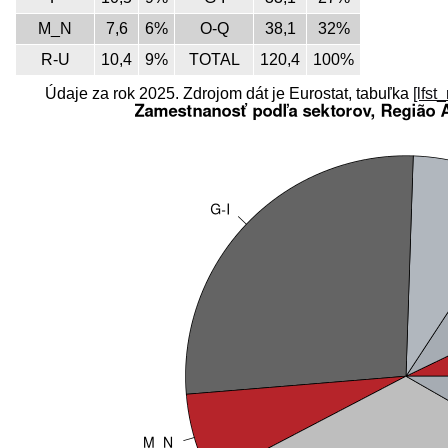
M_N
7,6
6%
O-Q
38,1
32%
R-U
10,4
9%
TOTAL
120,4
100%
Údaje za rok 2025. Zdrojom dát je Eurostat, tabuľka
[lfst