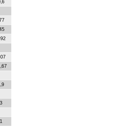
,6
77
45
,92
,07
,67
,9
3
1