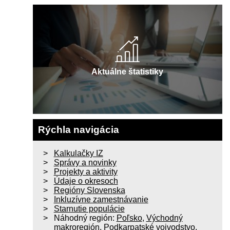
Aktuálne štatistiky
Rýchla navigácia
Kalkulačky IZ
Správy a novinky
Projekty a aktivity
Údaje o okresoch
Regióny Slovenska
Inkluzívne zamestnávanie
Starnutie populácie
Náhodný región:
Poľsko
,
Východný
makroregión
,
Podkarpatské vojvodstvo
,