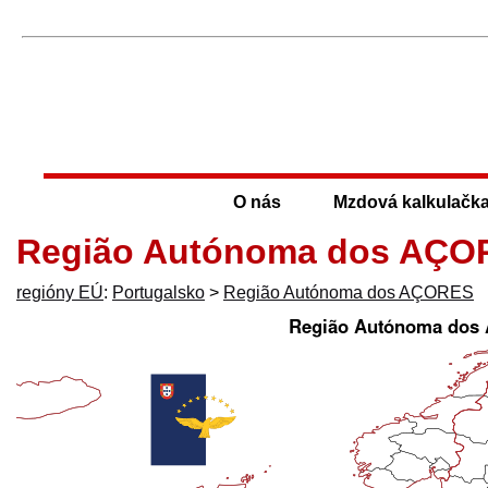
O nás
Mzdová kalkulačk
Região Autónoma dos AÇO
regióny EÚ
:
Portugalsko
>
Região Autónoma dos AÇORES