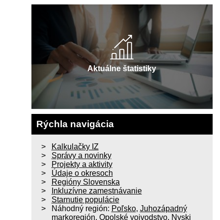
Aktuálne štatistiky
Rýchla navigácia
Kalkulačky IZ
Správy a novinky
Projekty a aktivity
Údaje o okresoch
Regióny Slovenska
Inkluzívne zamestnávanie
Starnutie populácie
Náhodný región:
Poľsko
,
Juhozápadný
markoregión
,
Opolské vojvodstvo
,
Nyski