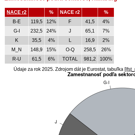
NACE r2
%
NACE r2
%
B-E
119,5
12%
F
41,5
4%
G-I
232,5
24%
J
65,1
7%
K
35,5
4%
L
16,9
2%
M_N
148,9
15%
O-Q
258,5
26%
R-U
61,5
6%
TOTAL
981,2
100%
Údaje za rok 2025. Zdrojom dát je Eurostat, tabuľka
[lfst