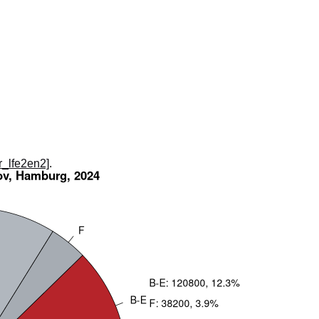
_r_lfe2en2]
.