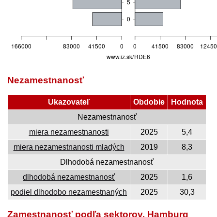
Nezamestnanosť
Ukazovateľ
Obdobie
Hodnota
Nezamestnanosť
miera nezamestnanosti
2025
5,4
miera nezamestnanosti mladých
2019
8,3
Dlhodobá nezamestnanosť
dlhodobá nezamestnanosť
2025
1,6
podiel dlhodobo nezamestnaných
2025
30,3
Zamestnanosť podľa sektorov, Hamburg