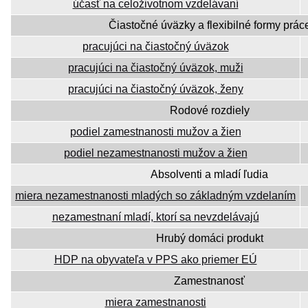
účasť na celoživotnom vzdelávaní
Čiastočné úväzky a flexibilné formy prác
pracujúci na čiastočný úväzok
pracujúci na čiastočný úväzok, muži
pracujúci na čiastočný úväzok, ženy
Rodové rozdiely
podiel zamestnanosti mužov a žien
podiel nezamestnanosti mužov a žien
Absolventi a mladí ľudia
miera nezamestnanosti mladých so základným vzdelaním
nezamestnaní mladí, ktorí sa nevzdelávajú
Hrubý domáci produkt
HDP na obyvateľa v PPS ako priemer EÚ
Zamestnanosť
miera zamestnanosti