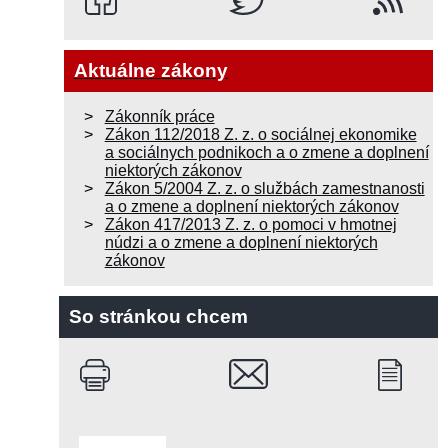
Aktuálne zákony
Zákonník práce
Zákon 112/2018 Z. z. o sociálnej ekonomike
a sociálnych podnikoch a o zmene a doplnení
niektorých zákonov
Zákon 5/2004 Z. z. o službách zamestnanosti
a o zmene a doplnení niektorých zákonov
Zákon 417/2013 Z. z. o pomoci v hmotnej
núdzi a o zmene a doplnení niektorých
zákonov
So stránkou chcem