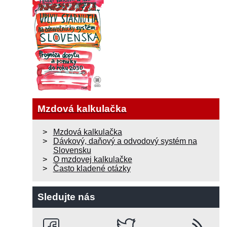
Mzdová kalkulačka
Mzdová kalkulačka
Dávkový, daňový a odvodový systém na
Slovensku
O mzdovej kalkulačke
Často kladené otázky
Sledujte nás