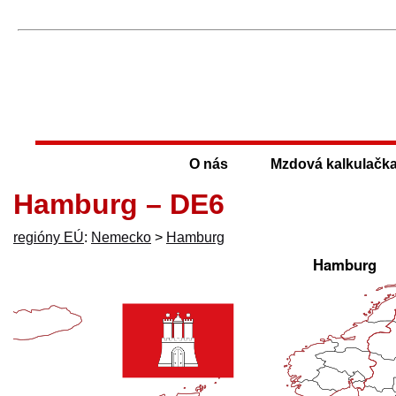
O nás
Mzdová kalkulačk
Hamburg – DE6
regióny EÚ
:
Nemecko
>
Hamburg