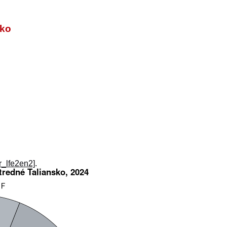
sko
_r_lfe2en2]
.