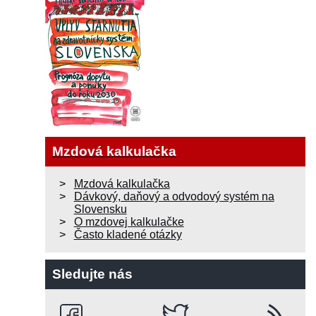
Mzdová kalkulačka
Mzdová kalkulačka
Dávkový, daňový a odvodový systém na
Slovensku
O mzdovej kalkulačke
Často kladené otázky
Sledujte nás