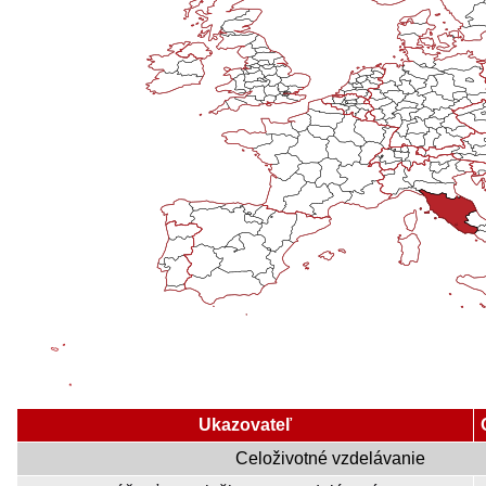
Ukazovateľ
Celoživotné vzdelávanie