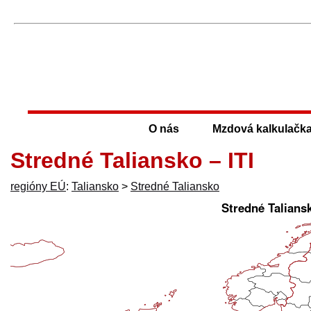
O nás
Mzdová kalkulačk
Stredné Taliansko – ITI
regióny EÚ
:
Taliansko
>
Stredné Taliansko