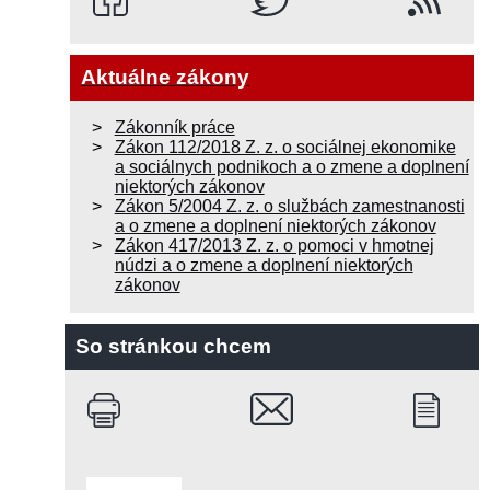
Aktuálne zákony
Zákonník práce
Zákon 112/2018 Z. z. o sociálnej ekonomike
a sociálnych podnikoch a o zmene a doplnení
niektorých zákonov
Zákon 5/2004 Z. z. o službách zamestnanosti
a o zmene a doplnení niektorých zákonov
Zákon 417/2013 Z. z. o pomoci v hmotnej
núdzi a o zmene a doplnení niektorých
zákonov
So stránkou chcem