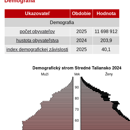
Demografia
Ukazovateľ
Obdobie
Hodnota
Demografia
počet obyvateľov
2025
11 698 912
hustota obyvateľstva
2024
203,9
index demografickej závislosti
2025
40,1