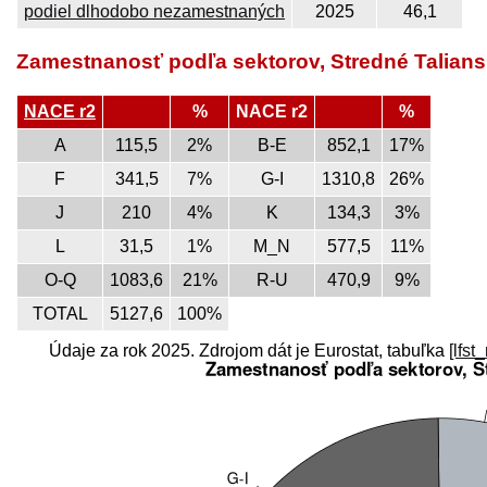
podiel dlhodobo nezamestnaných
2025
46,1
Zamestnanosť podľa sektorov, Stredné Talian
NACE r2
%
NACE r2
%
A
115,5
2%
B-E
852,1
17%
F
341,5
7%
G-I
1310,8
26%
J
210
4%
K
134,3
3%
L
31,5
1%
M_N
577,5
11%
O-Q
1083,6
21%
R-U
470,9
9%
TOTAL
5127,6
100%
Údaje za rok 2025. Zdrojom dát je Eurostat, tabuľka
[lfst