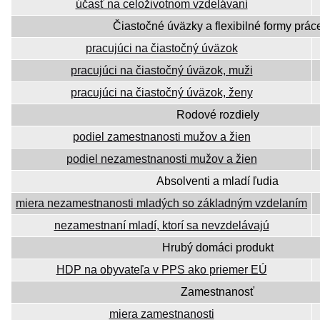
účasť na celoživotnom vzdelávaní
Čiastočné úväzky a flexibilné formy prác
pracujúci na čiastočný úväzok
pracujúci na čiastočný úväzok, muži
pracujúci na čiastočný úväzok, ženy
Rodové rozdiely
podiel zamestnanosti mužov a žien
podiel nezamestnanosti mužov a žien
Absolventi a mladí ľudia
miera nezamestnanosti mladých so základným vzdelaním
nezamestnaní mladí, ktorí sa nevzdelávajú
Hrubý domáci produkt
HDP na obyvateľa v PPS ako priemer EÚ
Zamestnanosť
miera zamestnanosti