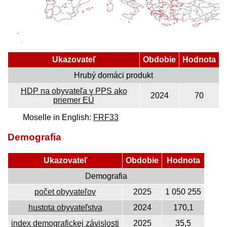
Ukazovateľ
Obdobie
Hodnota
Hrubý domáci produkt
HDP na obyvateľa v PPS ako
2024
70
priemer EÚ
Moselle in English:
FRF33
Demografia
Ukazovateľ
Obdobie
Hodnota
Demografia
počet obyvateľov
2025
1 050 255
hustota obyvateľstva
2024
170,1
index demografickej závislosti
2025
35,5