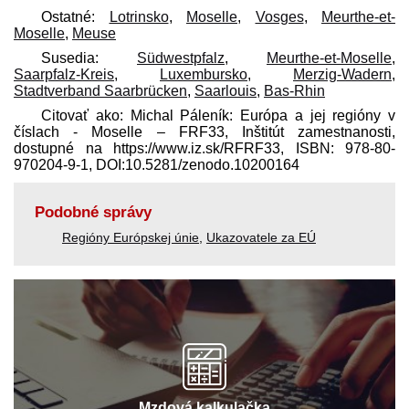
Ostatné:
Lotrinsko
,
Moselle
,
Vosges
,
Meurthe-et-
Moselle
,
Meuse
Susedia:
Südwestpfalz
,
Meurthe-et-Moselle
,
Saarpfalz-Kreis
,
Luxembursko
,
Merzig-Wadern
,
Stadtverband Saarbrücken
,
Saarlouis
,
Bas-Rhin
Citovať ako: Michal Páleník: Európa a jej regióny v
číslach - Moselle – FRF33, Inštitút zamestnanosti,
dostupné na https://www.iz.sk/​RFRF33, ISBN: 978-80-
970204-9-1, DOI:10.5281/zenodo.10200164
Podobné správy
Regióny Európskej únie
,
Ukazovatele za EÚ
Mzdová kalkulačka