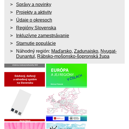
Správy a novinky
Projekty a aktivity
Údaje o okresoch
Regióny Slovenska
Inkluzívne zamestnávanie
Starnutie populácie
Náhodný región:
Maďarsko
,
Zadunajsko
,
Nyugat-
Dunantul
,
Rábsko-mošonsko-šopronská župa