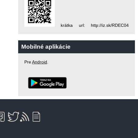
krátka url: http://iz.sk/RDEC04
Mobilné aplikácie
Pre
Android
.