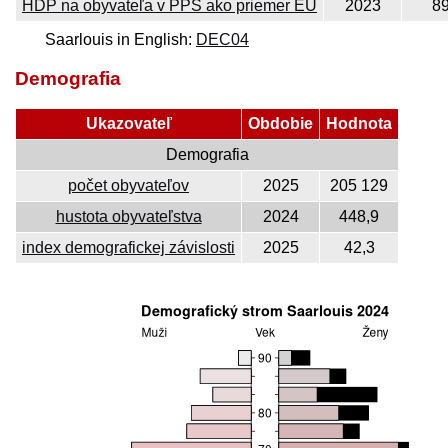
HDP na obyvateľa v PPS ako priemer EÚ
2023
8
Saarlouis in English:
DEC04
Demografia
Ukazovateľ
Obdobie
Hodnota
Demografia
počet obyvateľov
2025
205 129
hustota obyvateľstva
2024
448,9
index demografickej závislosti
2025
42,3