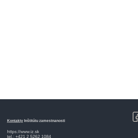
Kontakty
Inštitútu zamestnanosti
https://www.iz.sk
tel.: +421 2 5262 1084