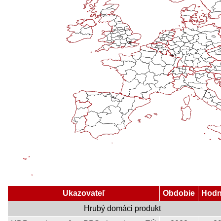
Ukazovateľ
Obdobie
Hodn
Hrubý domáci produkt