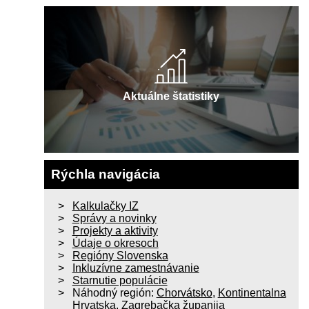
Aktuálne štatistiky
Rýchla navigácia
Kalkulačky IZ
Správy a novinky
Projekty a aktivity
Údaje o okresoch
Regióny Slovenska
Inkluzívne zamestnávanie
Starnutie populácie
Náhodný región:
Chorvátsko
,
Kontinentalna
Hrvatska
,
Zagrebačka županija