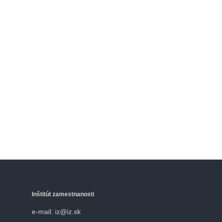
Inštitút zamestnanosti
e-mail: iz@iz.sk