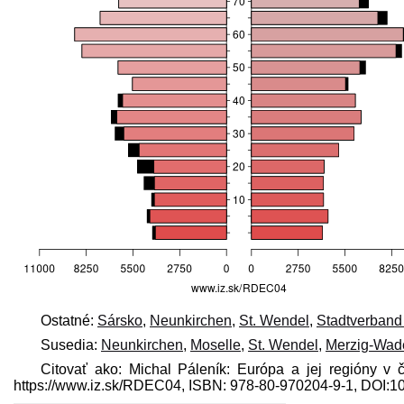
Ostatné:
Sársko
,
Neunkirchen
,
St. Wendel
,
Stadtverband
Susedia:
Neunkirchen
,
Moselle
,
St. Wendel
,
Merzig-Wad
Citovať ako: Michal Páleník: Európa a jej regióny v 
https://www.iz.sk/​RDEC04, ISBN: 978-80-970204-9-1, DOI: