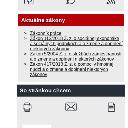
Aktuálne zákony
Zákonník práce
Zákon 112/2018 Z. z. o sociálnej ekonomike
a sociálnych podnikoch a o zmene a doplnení
niektorých zákonov
Zákon 5/2004 Z. z. o službách zamestnanosti
a o zmene a doplnení niektorých zákonov
Zákon 417/2013 Z. z. o pomoci v hmotnej
núdzi a o zmene a doplnení niektorých
zákonov
So stránkou chcem