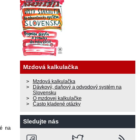
Mzdová kalkulačka
Mzdová kalkulačka
Dávkový, daňový a odvodový systém na
Slovensku
O mzdovej kalkulačke
Často kladené otázky
Sledujte nás
né na