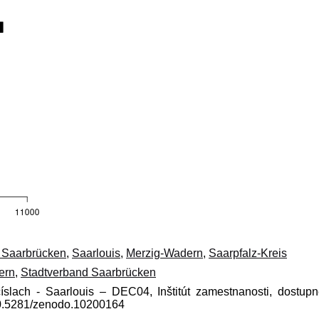
 Saarbrücken
,
Saarlouis
,
Merzig-Wadern
,
Saarpfalz-Kreis
ern
,
Stadtverband Saarbrücken
číslach - Saarlouis – DEC04, Inštitút zamestnanosti, dostup
10.5281/zenodo.10200164