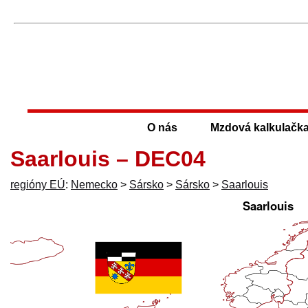
O nás
Mzdová kalkulačk
Saarlouis – DEC04
regióny EÚ
:
Nemecko
>
Sársko
>
Sársko
>
Saarlouis