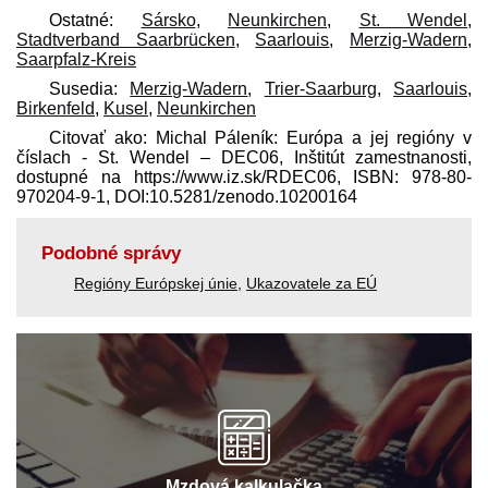
Ostatné:
Sársko
,
Neunkirchen
,
St. Wendel
,
Stadtverband Saarbrücken
,
Saarlouis
,
Merzig-Wadern
,
Saarpfalz-Kreis
Susedia:
Merzig-Wadern
,
Trier-Saarburg
,
Saarlouis
,
Birkenfeld
,
Kusel
,
Neunkirchen
Citovať ako: Michal Páleník: Európa a jej regióny v
číslach - St. Wendel – DEC06, Inštitút zamestnanosti,
dostupné na https://www.iz.sk/​RDEC06, ISBN: 978-80-
970204-9-1, DOI:10.5281/zenodo.10200164
Podobné správy
Regióny Európskej únie
,
Ukazovatele za EÚ
Mzdová kalkulačka