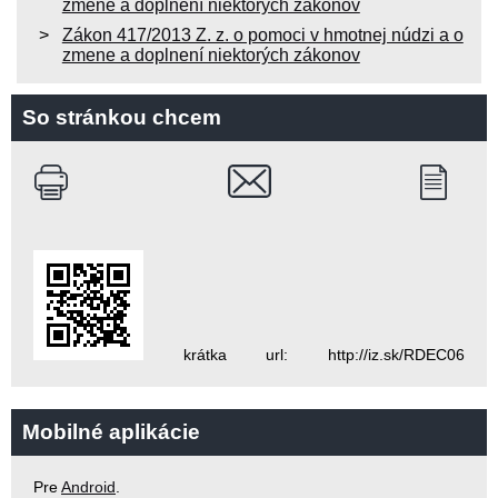
zmene a doplnení niektorých zákonov
Zákon 417/2013 Z. z. o pomoci v hmotnej núdzi a o
zmene a doplnení niektorých zákonov
So stránkou chcem
krátka url: http://iz.sk/RDEC06
Mobilné aplikácie
Pre
Android
.