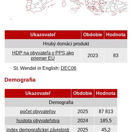
Ukazovateľ
Obdobie
Hodnota
Hrubý domáci produkt
HDP na obyvateľa v PPS ako
2023
83
priemer EÚ
St. Wendel in English:
DEC06
Demografia
Ukazovateľ
Obdobie
Hodnota
Demografia
počet obyvateľov
2025
87 813
hustota obyvateľstva
2024
185,5
index demografickej závislosti
2025
45,2