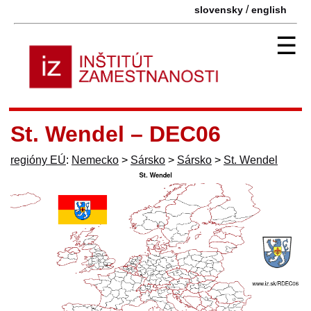
/
slovensky
english
☰
St. Wendel – DEC06
regióny EÚ
:
Nemecko
>
Sársko
>
Sársko
>
St. Wendel