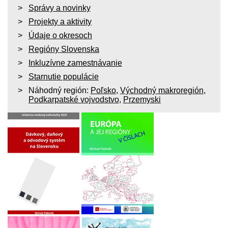
Správy a novinky
Projekty a aktivity
Údaje o okresoch
Regióny Slovenska
Inkluzívne zamestnávanie
Starnutie populácie
Náhodný región:
Poľsko
,
Východný makroregión
,
Podkarpatské vojvodstvo
,
Przemyski