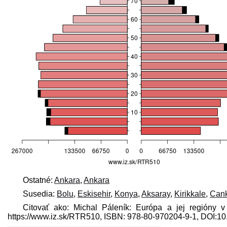
Ostatné:
Ankara
,
Ankara
Susedia:
Bolu
,
Eskisehir
,
Konya
,
Aksaray
,
Kirikkale
,
Cank
Citovať ako: Michal Páleník: Európa a jej regióny v
https://www.iz.sk/​RTR510, ISBN: 978-80-970204-9-1, DOI: