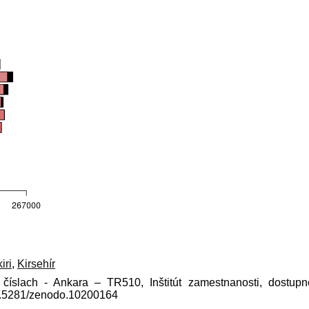
iri
,
Kirsehír
 číslach - Ankara – TR510, Inštitút zamestnanosti, dostup
10.5281/zenodo.10200164