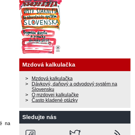
Mzdová kalkulačka
Mzdová kalkulačka
Dávkový, daňový a odvodový systém na
Slovensku
O mzdovej kalkulačke
Často kladené otázky
Sledujte nás
né na