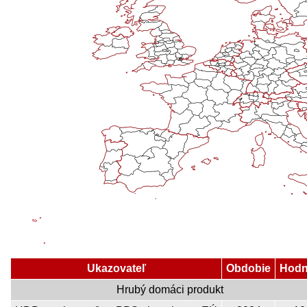
Ukazovateľ
Obdobie
Hodn
Hrubý domáci produkt