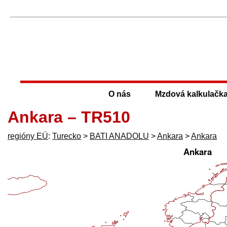
O nás
Mzdová kalkulačk
Ankara – TR510
regióny EÚ
:
Turecko
>
BATI ANADOLU
>
Ankara
>
Ankara