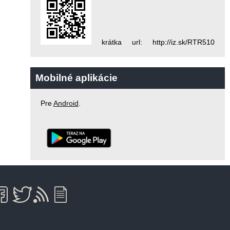
krátka url: http://iz.sk/RTR510
Mobilné aplikácie
Pre
Android
.