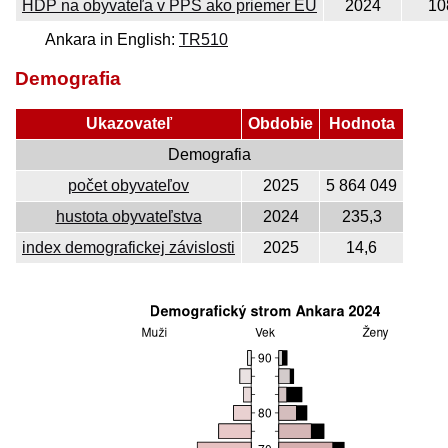
HDP na obyvateľa v PPS ako priemer EÚ
2024
10
Ankara in English:
TR510
Demografia
Ukazovateľ
Obdobie
Hodnota
Demografia
počet obyvateľov
2025
5 864 049
hustota obyvateľstva
2024
235,3
index demografickej závislosti
2025
14,6