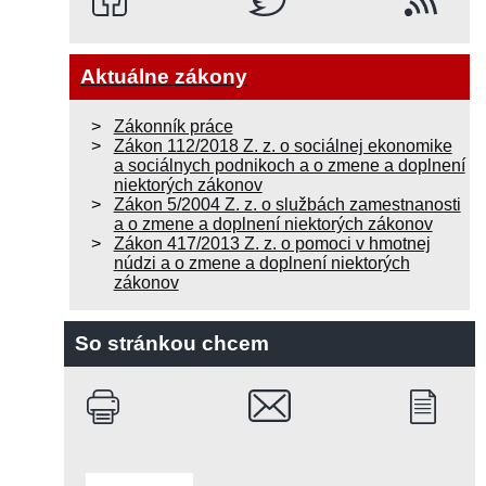
Aktuálne zákony
Zákonník práce
Zákon 112/2018 Z. z. o sociálnej ekonomike
a sociálnych podnikoch a o zmene a doplnení
niektorých zákonov
Zákon 5/2004 Z. z. o službách zamestnanosti
a o zmene a doplnení niektorých zákonov
Zákon 417/2013 Z. z. o pomoci v hmotnej
núdzi a o zmene a doplnení niektorých
zákonov
So stránkou chcem