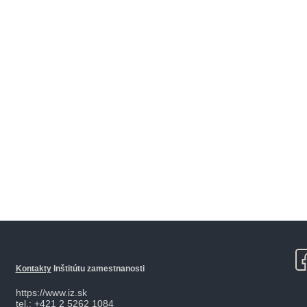
Kontakty
Inštitútu zamestnanosti
https://www.iz.sk
tel.: +421 2 5262 1084