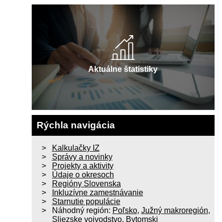
Aktuálne štatistiky
Rýchla navigácia
Kalkulačky IZ
Správy a novinky
Projekty a aktivity
Údaje o okresoch
Regióny Slovenska
Inkluzívne zamestnávanie
Starnutie populácie
Náhodný región:
Poľsko
,
Južný makroregión
,
Sliezske vojvodstvo
,
Bytomski