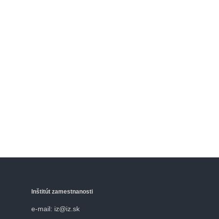
Inštitút zamestnanosti
e-mail: iz@iz.sk