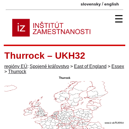
/
slovensky
english
☰
Thurrock – UKH32
regióny EÚ
:
Spojené kráľovstvo
>
East of England
>
Essex
>
Thurrock