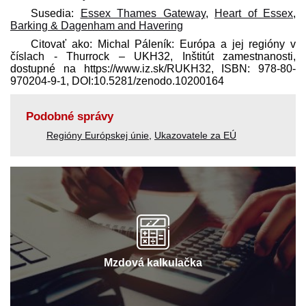
Susedia:
Essex Thames Gateway
,
Heart of Essex
,
Barking & Dagenham and Havering
Citovať ako: Michal Páleník: Európa a jej regióny v
číslach - Thurrock – UKH32, Inštitút zamestnanosti,
dostupné na https://www.iz.sk/​RUKH32, ISBN: 978-80-
970204-9-1, DOI:10.5281/zenodo.10200164
Podobné správy
Regióny Európskej únie
,
Ukazovatele za EÚ
Mzdová kalkulačka