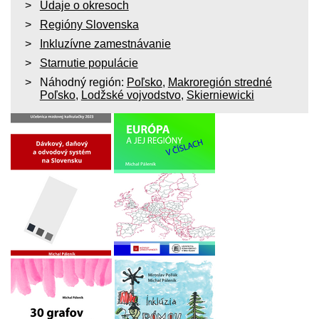
Údaje o okresoch
Regióny Slovenska
Inkluzívne zamestnávanie
Starnutie populácie
Náhodný región:
Poľsko
,
Makroregión stredné
Poľsko
,
Lodžské vojvodstvo
,
Skierniewicki