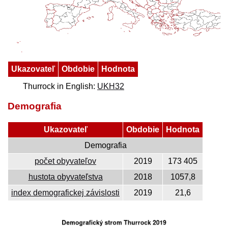
Ukazovateľ
Obdobie
Hodnota
Thurrock in English:
UKH32
Demografia
Ukazovateľ
Obdobie
Hodnota
Demografia
počet obyvateľov
2019
173 405
hustota obyvateľstva
2018
1057,8
index demografickej závislosti
2019
21,6