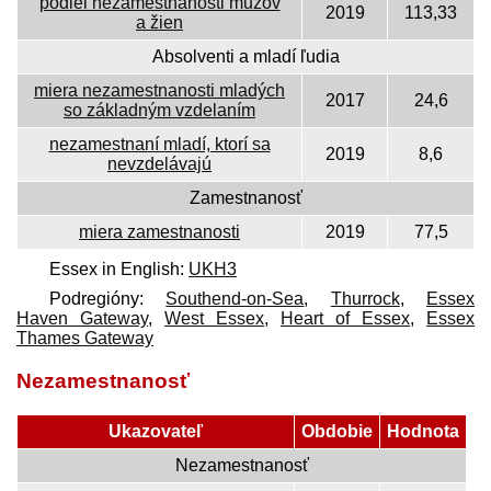
podiel nezamestnanosti mužov
2019
113,33
a žien
Absolventi a mladí ľudia
miera nezamestnanosti mladých
2017
24,6
so základným vzdelaním
nezamestnaní mladí, ktorí sa
2019
8,6
nevzdelávajú
Zamestnanosť
miera zamestnanosti
2019
77,5
Essex in English:
UKH3
Podregióny:
Southend-on-Sea
,
Thurrock
,
Essex
Haven Gateway
,
West Essex
,
Heart of Essex
,
Essex
Thames Gateway
Nezamestnanosť
Ukazovateľ
Obdobie
Hodnota
Nezamestnanosť