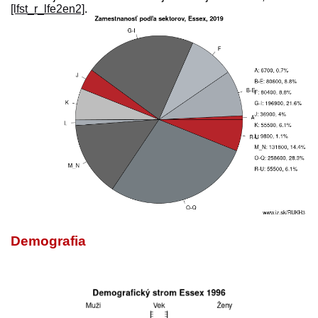
[lfst_r_lfe2en2]
.
Demografia