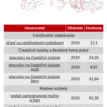
Ukazovateľ
Obdobie
Hodnota
Celoživotné vzdelávanie
účasť na celoživotnom vzdelávaní
2019
12,1
Čiastočné úväzky a flexibilné formy práce
pracujúci na čiastočný úväzok
2019
24,26
pracujúci na čiastočný úväzok,
2019
8,97
muži
pracujúci na čiastočný úväzok,
2019
41,64
ženy
Rodové rozdiely
podiel zamestnanosti mužov
2019
91,36
a žien