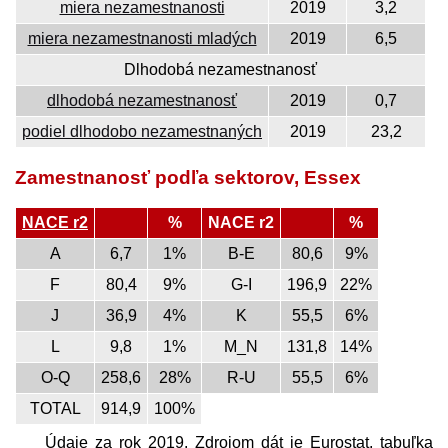
miera nezamestnanosti
2019
3,2
miera nezamestnanosti mladých
2019
6,5
Dlhodobá nezamestnanosť
dlhodobá nezamestnanosť
2019
0,7
podiel dlhodobo nezamestnaných
2019
23,2
Zamestnanosť podľa sektorov, Essex
NACE r2
%
NACE r2
%
A
6,7
1%
B-E
80,6
9%
F
80,4
9%
G-I
196,9
22%
J
36,9
4%
K
55,5
6%
L
9,8
1%
M_N
131,8
14%
O-Q
258,6
28%
R-U
55,5
6%
TOTAL
914,9
100%
Údaje za rok 2019. Zdrojom dát je Eurostat, tabuľka