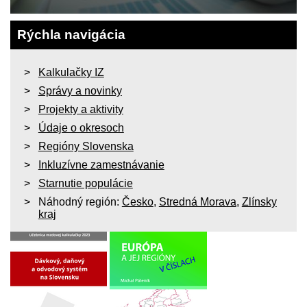
Rýchla navigácia
Kalkulačky IZ
Správy a novinky
Projekty a aktivity
Údaje o okresoch
Regióny Slovenska
Inkluzívne zamestnávanie
Starnutie populácie
Náhodný región:
Česko
,
Stredná Morava
,
Zlínsky
kraj