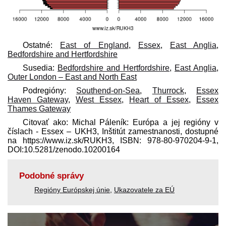
Ostatné:
East of England
,
Essex
,
East Anglia
,
Bedfordshire and Hertfordshire
Susedia:
Bedfordshire and Hertfordshire
,
East Anglia
,
Outer London – East and North East
Podregióny:
Southend-on-Sea
,
Thurrock
,
Essex
Haven Gateway
,
West Essex
,
Heart of Essex
,
Essex
Thames Gateway
Citovať ako: Michal Páleník: Európa a jej regióny v
číslach - Essex – UKH3, Inštitút zamestnanosti, dostupné
na https://www.iz.sk/​RUKH3, ISBN: 978-80-970204-9-1,
DOI:10.5281/zenodo.10200164
Podobné správy
Regióny Európskej únie
,
Ukazovatele za EÚ