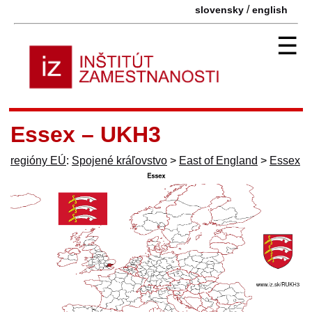
/
slovensky
english
☰
Essex – UKH3
regióny EÚ
:
Spojené kráľovstvo
>
East of England
>
Essex