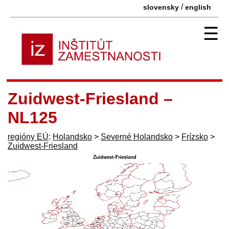
/
slovensky
english
☰
Zuidwest-Friesland –
NL125
regióny EÚ
:
Holandsko
>
Severné Holandsko
>
Frízsko
>
Zuidwest-Friesland