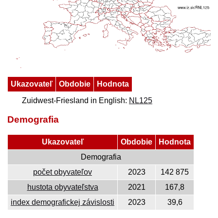
Ukazovateľ
Obdobie
Hodnota
Zuidwest-Friesland in English:
NL125
Demografia
Ukazovateľ
Obdobie
Hodnota
Demografia
počet obyvateľov
2023
142 875
hustota obyvateľstva
2021
167,8
index demografickej závislosti
2023
39,6