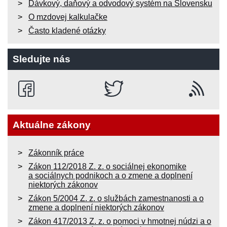
Dávkový, daňový a odvodový systém na Slovensku
O mzdovej kalkulačke
Často kladené otázky
Sledujte nás
Aktuálne zákony
Zákonník práce
Zákon 112/2018 Z. z. o sociálnej ekonomike
a sociálnych podnikoch a o zmene a doplnení
niektorých zákonov
Zákon 5/2004 Z. z. o službách zamestnanosti a o
zmene a doplnení niektorých zákonov
Zákon 417/2013 Z. z. o pomoci v hmotnej núdzi a o