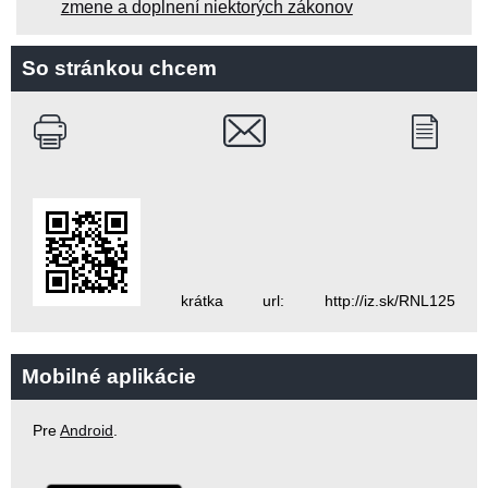
zmene a doplnení niektorých zákonov
So stránkou chcem
krátka url: http://iz.sk/RNL125
Mobilné aplikácie
Pre
Android
.