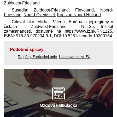
Zuidwest-Friesland
Susedia:
Zuidoost-Friesland
,
Flevoland
,
Noord-
Friesland
,
Noord-Overijssel
,
Kop van Noord-Holland
Citovať ako: Michal Páleník: Európa a jej regióny v
číslach - Zuidwest-Friesland – NL125, Inštitút
zamestnanosti, dostupné na https://www.iz.sk/​RNL125,
ISBN: 978-80-970204-9-1, DOI:10.5281/zenodo.10200164
Podobné správy
Regióny Európskej únie
,
Ukazovatele za EÚ
Mzdová kalkulačka