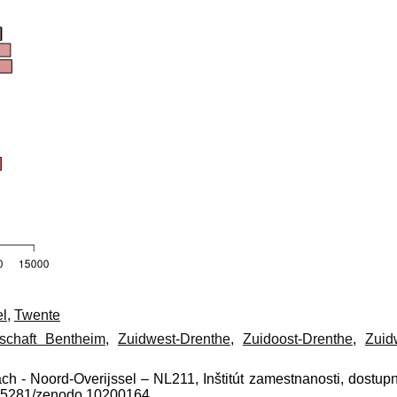
el
,
Twente
fschaft Bentheim
,
Zuidwest-Drenthe
,
Zuidoost-Drenthe
,
Zuid
ach - Noord-Overijssel – NL211, Inštitút zamestnanosti, dostup
10.5281/zenodo.10200164