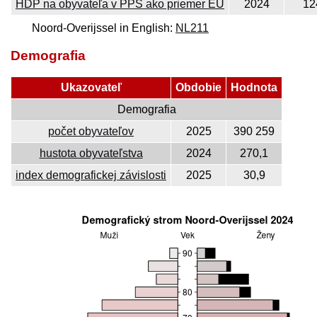
HDP na obyvateľa v PPS ako priemer EÚ
2024
12
Noord-Overijssel in English:
NL211
Demografia
Ukazovateľ
Obdobie
Hodnota
Demografia
počet obyvateľov
2025
390 259
hustota obyvateľstva
2024
270,1
index demografickej závislosti
2025
30,9