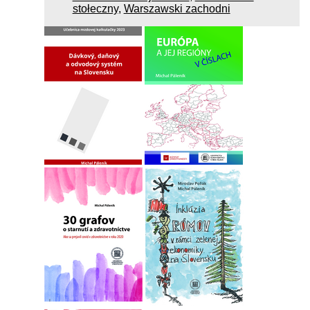
stołeczny
,
Warszawski zachodni