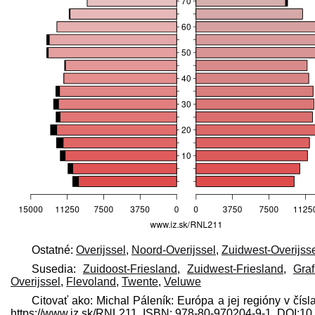
Ostatné:
Overijssel
,
Noord-Overijssel
,
Zuidwest-Overijss
Susedia:
Zuidoost-Friesland
,
Zuidwest-Friesland
,
Gra
Overijssel
,
Flevoland
,
Twente
,
Veluwe
Citovať ako: Michal Páleník: Európa a jej regióny v čísl
https://www.iz.sk/​RNL211, ISBN: 978-80-970204-9-1, DOI: