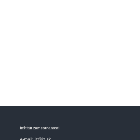
Inštitút zamestnanosti
e-mail: iz@iz.sk