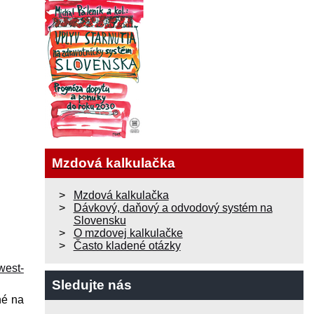
Mzdová kalkulačka
Mzdová kalkulačka
Dávkový, daňový a odvodový systém na
Slovensku
O mzdovej kalkulačke
Často kladené otázky
west-
Sledujte nás
né na