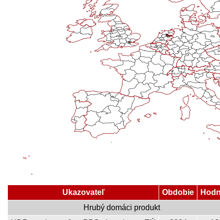
Ukazovateľ
Obdobie
Hodn
Hrubý domáci produkt