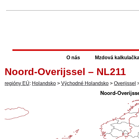
O nás
Mzdová kalkulačk
Noord-Overijssel – NL211
regióny EÚ
:
Holandsko
>
Východné Holandsko
>
Overijssel