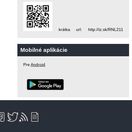
krátka url: http://iz.sk/RNL211
Mobilné aplikácie
Pre
Android
.