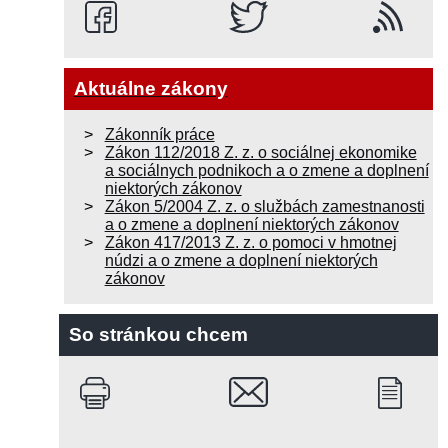
Aktuálne zákony
Zákonník práce
Zákon 112/2018 Z. z. o sociálnej ekonomike
a sociálnych podnikoch a o zmene a doplnení
niektorých zákonov
Zákon 5/2004 Z. z. o službách zamestnanosti
a o zmene a doplnení niektorých zákonov
Zákon 417/2013 Z. z. o pomoci v hmotnej
núdzi a o zmene a doplnení niektorých
zákonov
So stránkou chcem