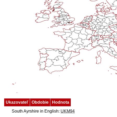
Ukazovateľ
Obdobie
Hodnota
South Ayrshire in English:
UKM94