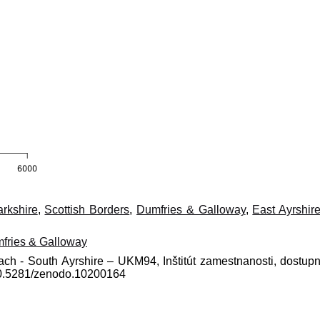
rkshire
,
Scottish Borders
,
Dumfries & Galloway
,
East Ayrshir
fries & Galloway
lach - South Ayrshire – UKM94, Inštitút zamestnanosti, dostup
10.5281/zenodo.10200164