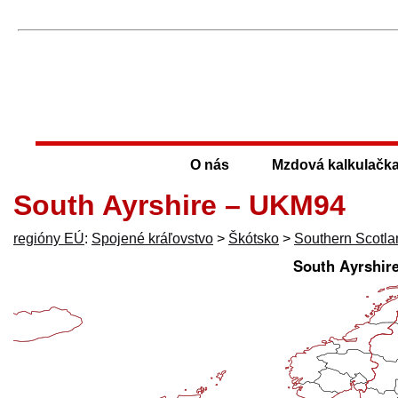
O nás
Mzdová kalkulačk
South Ayrshire – UKM94
regióny EÚ
:
Spojené kráľovstvo
>
Škótsko
>
Southern Scotla