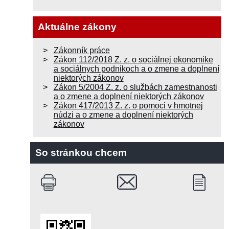
Aktuálne zákony
Zákonník práce
Zákon 112/2018 Z. z. o sociálnej ekonomike
a sociálnych podnikoch a o zmene a doplnení
niektorých zákonov
Zákon 5/2004 Z. z. o službách zamestnanosti
a o zmene a doplnení niektorých zákonov
Zákon 417/2013 Z. z. o pomoci v hmotnej
núdzi a o zmene a doplnení niektorých
zákonov
So stránkou chcem