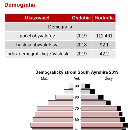
Demografia
Ukazovateľ
Obdobie
Hodnota
Demografia
počet obyvateľov
2019
112 461
hustota obyvateľstva
2018
92,1
index demografickej závislosti
2019
42,2