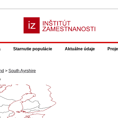
a
Starnutie populácie
Aktuálne údaje
Proje
nd
>
South Ayrshire