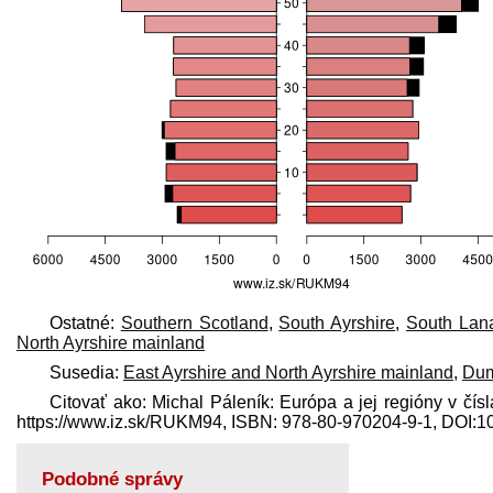
Ostatné:
Southern Scotland
,
South Ayrshire
,
South Lana
North Ayrshire mainland
Susedia:
East Ayrshire and North Ayrshire mainland
,
Dum
Citovať ako: Michal Páleník: Európa a jej regióny v čís
https://www.iz.sk/​RUKM94, ISBN: 978-80-970204-9-1, DOI:
Podobné správy