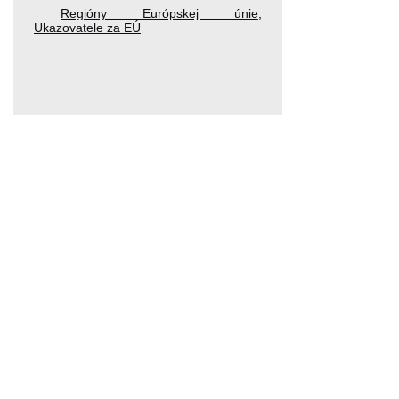
Regióny Európskej únie
,
Ukazovatele za EÚ