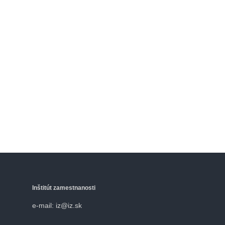
Inštitút zamestnanosti
e-mail: iz@iz.sk