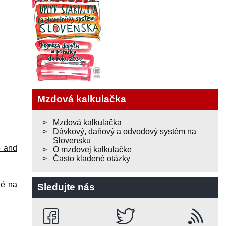
Mzdová kalkulačka
Mzdová kalkulačka
Dávkový, daňový a odvodový systém na
Slovensku
e and
O mzdovej kalkulačke
Často kladené otázky
né na
Sledujte nás