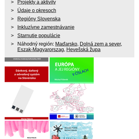
Projekty a aktivity
Údaje o okresoch
Regióny Slovenska
Inkluzívne zamestnávanie
Starnutie populácie
Náhodný región:
Maďarsko
,
Dolná zem a sever
,
Eszak-Magyarorszag
,
Hevešská župa