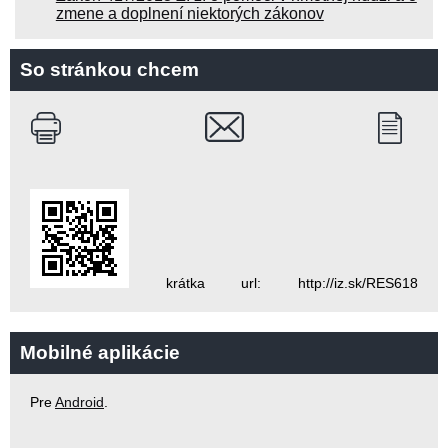
zmene a doplnení niektorých zákonov
So stránkou chcem
krátka url: http://iz.sk/RES618
Mobilné aplikácie
Pre
Android
.