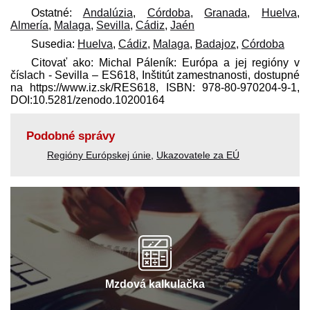
Ostatné:
Andalúzia
,
Córdoba
,
Granada
,
Huelva
,
Almería
,
Malaga
,
Sevilla
,
Cádiz
,
Jaén
Susedia:
Huelva
,
Cádiz
,
Malaga
,
Badajoz
,
Córdoba
Citovať ako: Michal Páleník: Európa a jej regióny v
číslach - Sevilla – ES618, Inštitút zamestnanosti, dostupné
na https://www.iz.sk/​RES618, ISBN: 978-80-970204-9-1,
DOI:10.5281/zenodo.10200164
Podobné správy
Regióny Európskej únie
,
Ukazovatele za EÚ
Mzdová kalkulačka