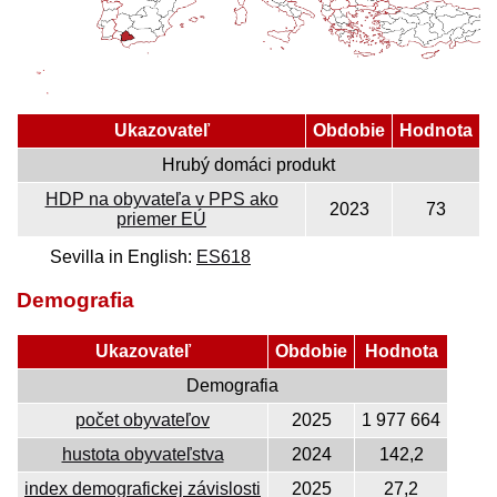
Ukazovateľ
Obdobie
Hodnota
Hrubý domáci produkt
HDP na obyvateľa v PPS ako
2023
73
priemer EÚ
Sevilla in English:
ES618
Demografia
Ukazovateľ
Obdobie
Hodnota
Demografia
počet obyvateľov
2025
1 977 664
hustota obyvateľstva
2024
142,2
index demografickej závislosti
2025
27,2