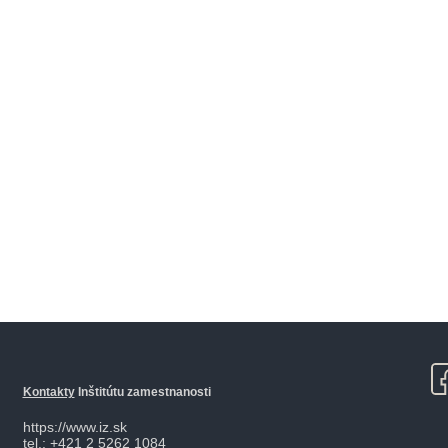
Kontakty
Inštitútu zamestnanosti
https://www.iz.sk
tel.: +421 2 5262 1084