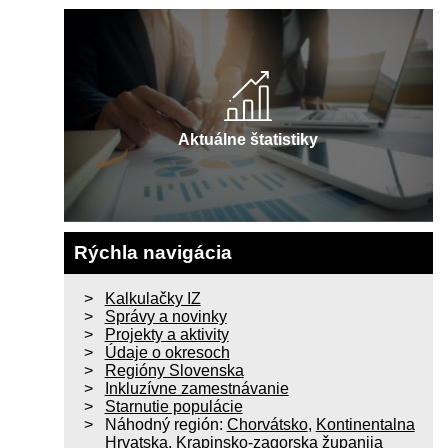
Aktuálne štatistiky
Rýchla navigácia
Kalkulačky IZ
Správy a novinky
Projekty a aktivity
Údaje o okresoch
Regióny Slovenska
Inkluzívne zamestnávanie
Starnutie populácie
Náhodný región:
Chorvátsko
,
Kontinentalna
Hrvatska
,
Krapinsko-zagorska županija