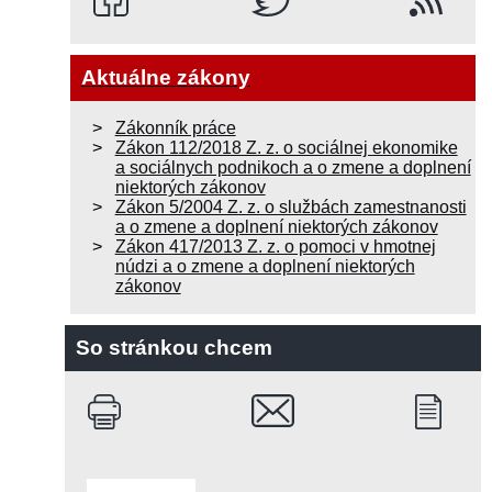
Aktuálne zákony
Zákonník práce
Zákon 112/2018 Z. z. o sociálnej ekonomike
a sociálnych podnikoch a o zmene a doplnení
niektorých zákonov
Zákon 5/2004 Z. z. o službách zamestnanosti
a o zmene a doplnení niektorých zákonov
Zákon 417/2013 Z. z. o pomoci v hmotnej
núdzi a o zmene a doplnení niektorých
zákonov
So stránkou chcem