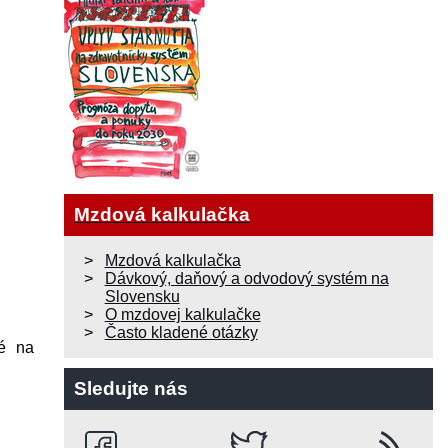
Mzdová kalkulačka
Mzdová kalkulačka
Dávkový, daňový a odvodový systém na
Slovensku
O mzdovej kalkulačke
Často kladené otázky
né na
Sledujte nás