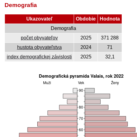
Demografia
Ukazovateľ
Obdobie
Hodnota
Demografia
počet obyvateľov
2025
371 288
hustota obyvateľstva
2024
71
index demografickej závislosti
2025
32,1