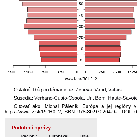
Ostatné:
Région lémanique
,
Ženeva
,
Vaud
,
Valais
Susedia:
Verbano-Cusio-Ossola
,
Uri
,
Bern
,
Haute-Savoi
Citovať ako: Michal Páleník: Európa a jej regióny v
https://www.iz.sk/​RCH012, ISBN: 978-80-970204-9-1, DOI:
Podobné správy
Regióny Európskej únie
,