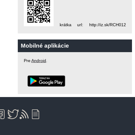
krátka url: http://iz.sk/RCH012
Mobilné aplikácie
Pre
Android
.