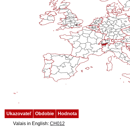
Ukazovateľ
Obdobie
Hodnota
Valais in English:
CH012