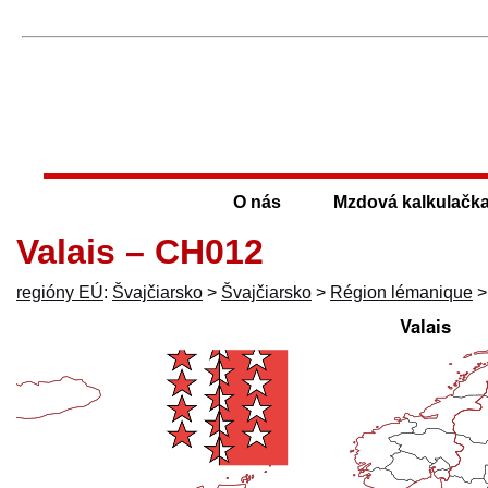
O nás
Mzdová kalkulačk
Valais – CH012
regióny EÚ
:
Švajčiarsko
>
Švajčiarsko
>
Région lémanique