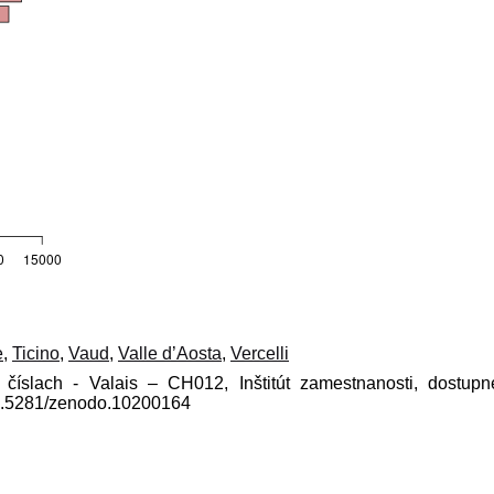
e
,
Ticino
,
Vaud
,
Valle d’Aosta
,
Vercelli
 číslach - Valais – CH012, Inštitút zamestnanosti, dostup
10.5281/zenodo.10200164