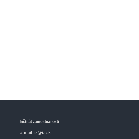
Inštitút zamestnanosti
e-mail: iz@iz.sk