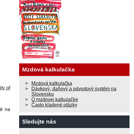
Mzdová kalkulačka
Mzdová kalkulačka
ty of
Dávkový, daňový a odvodový systém na
Slovensku
O mzdovej kalkulačke
Často kladené otázky
né na
Sledujte nás