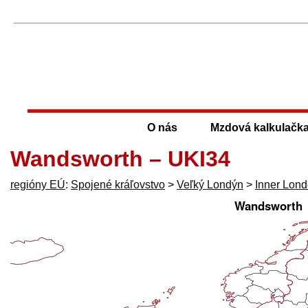
O nás
Mzdová kalkulačk
Wandsworth – UKI34
regióny EÚ
:
Spojené kráľovstvo
>
Veľký Londýn
>
Inner Lon