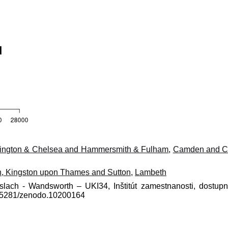
ington & Chelsea and Hammersmith & Fulham
,
Camden and Ci
n, Kingston upon Thames and Sutton
,
Lambeth
íslach - Wandsworth – UKI34, Inštitút zamestnanosti, dostup
0.5281/zenodo.10200164