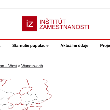
a
Starnutie populácie
Aktuálne údaje
Proje
don – West
>
Wandsworth