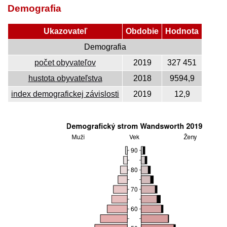
Demografia
Ukazovateľ
Obdobie
Hodnota
Demografia
počet obyvateľov
2019
327 451
hustota obyvateľstva
2018
9594,9
index demografickej závislosti
2019
12,9