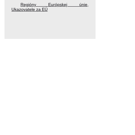
Regióny Európskej únie
,
Ukazovatele za EÚ