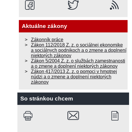
Aktuálne zákony
Zákonník práce
Zákon 112/2018 Z. z. o sociálnej ekonomike
a sociálnych podnikoch a o zmene a doplnení
niektorých zákonov
Zákon 5/2004 Z. z. o službách zamestnanosti
a o zmene a doplnení niektorých zákonov
Zákon 417/2013 Z. z. o pomoci v hmotnej
núdzi a o zmene a doplnení niektorých
zákonov
So stránkou chcem