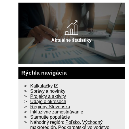
Aktuálne štatistiky
Rýchla navigácia
Kalkulačky IZ
Správy a novinky
Projekty a aktivity
Údaje o okresoch
Regióny Slovenska
Inkluzívne zamestnávanie
Starnutie populácie
Náhodný región:
Poľsko
,
Východný
makroregión
,
Podkarpatské vojvodstvo
,