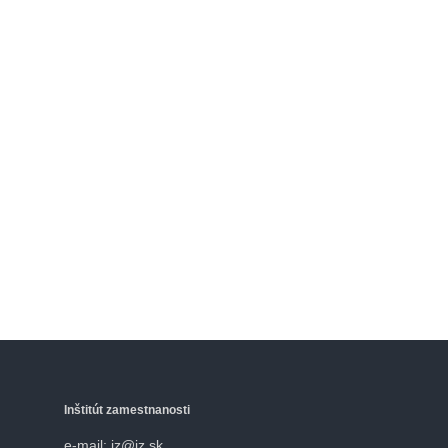
Inštitút zamestnanosti
e-mail: iz@iz.sk