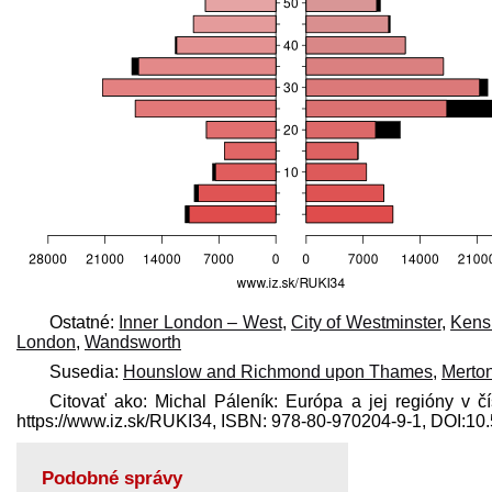
Ostatné:
Inner London – West
,
City of Westminster
,
Kens
London
,
Wandsworth
Susedia:
Hounslow and Richmond upon Thames
,
Merto
Citovať ako: Michal Páleník: Európa a jej regióny v č
https://www.iz.sk/​RUKI34, ISBN: 978-80-970204-9-1, DOI:1
Podobné správy