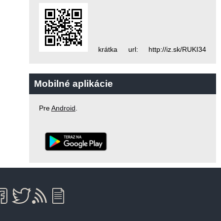
krátka url: http://iz.sk/RUKI34
Mobilné aplikácie
Pre
Android
.