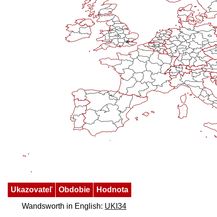
Ukazovateľ
Obdobie
Hodnota
Wandsworth in English:
UKI34