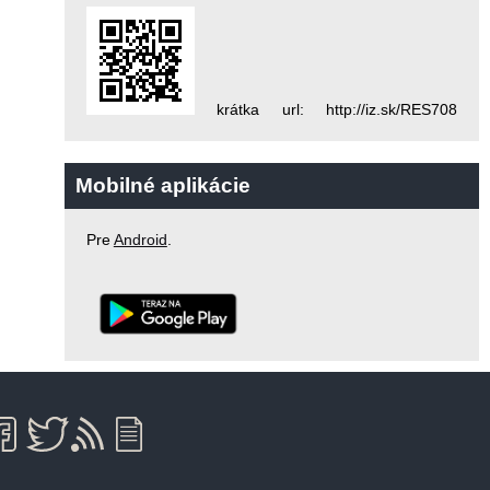
krátka url: http://iz.sk/RES708
Mobilné aplikácie
Pre
Android
.