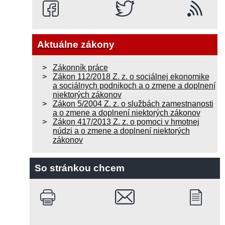
Aktuálne zákony
Zákonník práce
Zákon 112/2018 Z. z. o sociálnej ekonomike
a sociálnych podnikoch a o zmene a doplnení
niektorých zákonov
Zákon 5/2004 Z. z. o službách zamestnanosti
a o zmene a doplnení niektorých zákonov
Zákon 417/2013 Z. z. o pomoci v hmotnej
núdzi a o zmene a doplnení niektorých
zákonov
So stránkou chcem