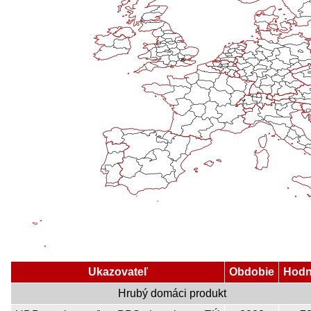
Ukazovateľ
Obdobie
Hodn
Hrubý domáci produkt