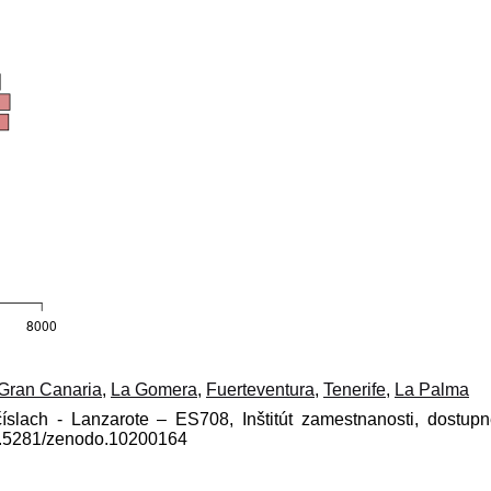
Gran Canaria
,
La Gomera
,
Fuerteventura
,
Tenerife
,
La Palma
číslach - Lanzarote – ES708, Inštitút zamestnanosti, dostup
10.5281/zenodo.10200164