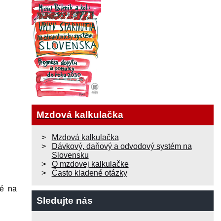
Mzdová kalkulačka
Mzdová kalkulačka
Dávkový, daňový a odvodový systém na
Slovensku
O mzdovej kalkulačke
Často kladené otázky
né na
Sledujte nás