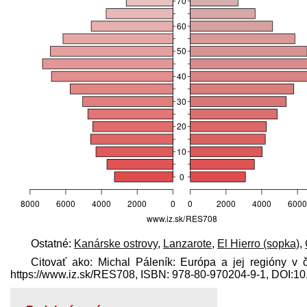
Ostatné:
Kanárske ostrovy
,
Lanzarote
,
El Hierro (sopka)
,
Citovať ako: Michal Páleník: Európa a jej regióny v 
https://www.iz.sk/​RES708, ISBN: 978-80-970204-9-1, DOI: