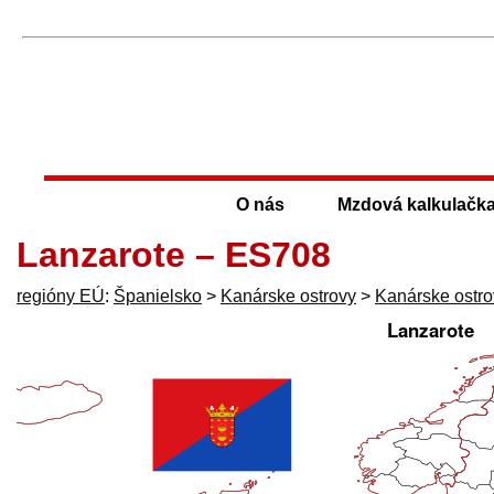
O nás
Mzdová kalkulačk
Lanzarote – ES708
regióny EÚ
:
Španielsko
>
Kanárske ostrovy
>
Kanárske ostro