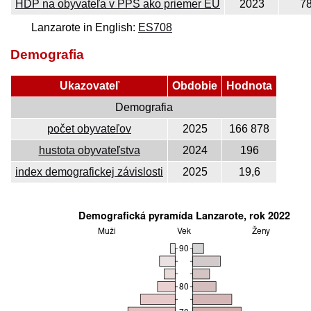
HDP na obyvateľa v PPS ako priemer EÚ
2023
7
Lanzarote in English:
ES708
Demografia
Ukazovateľ
Obdobie
Hodnota
Demografia
počet obyvateľov
2025
166 878
hustota obyvateľstva
2024
196
index demografickej závislosti
2025
19,6