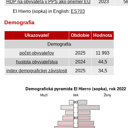
HDP na obyvateľa v PPS ako priemer EÚ
2023
5
El Hierro (sopka) in English:
ES703
Demografia
Ukazovateľ
Obdobie
Hodnota
Demografia
počet obyvateľov
2025
11 993
hustota obyvateľstva
2024
44,5
index demografickej závislosti
2025
34,5