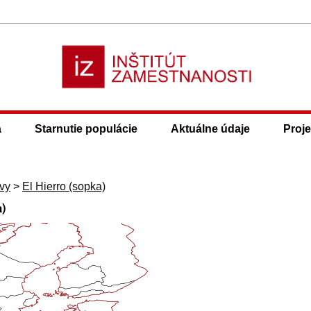
a
Starnutie populácie
Aktuálne údaje
Proje
vy
>
El Hierro (sopka)