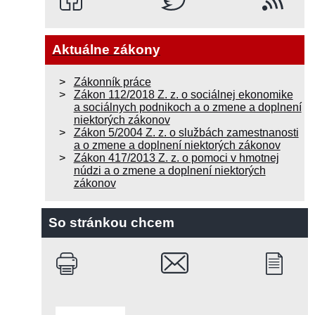
Aktuálne zákony
Zákonník práce
Zákon 112/2018 Z. z. o sociálnej ekonomike
a sociálnych podnikoch a o zmene a doplnení
niektorých zákonov
Zákon 5/2004 Z. z. o službách zamestnanosti
a o zmene a doplnení niektorých zákonov
Zákon 417/2013 Z. z. o pomoci v hmotnej
núdzi a o zmene a doplnení niektorých
zákonov
So stránkou chcem