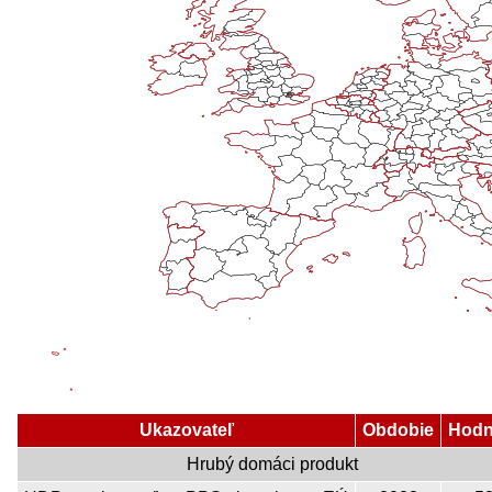
Ukazovateľ
Obdobie
Hodn
Hrubý domáci produkt