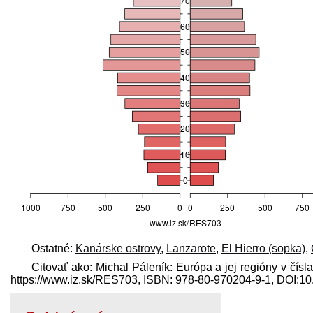
Ostatné:
Kanárske ostrovy
,
Lanzarote
,
El Hierro (sopka)
,
Citovať ako: Michal Páleník: Európa a jej regióny v čísl
https://www.iz.sk/​RES703, ISBN: 978-80-970204-9-1, DOI: