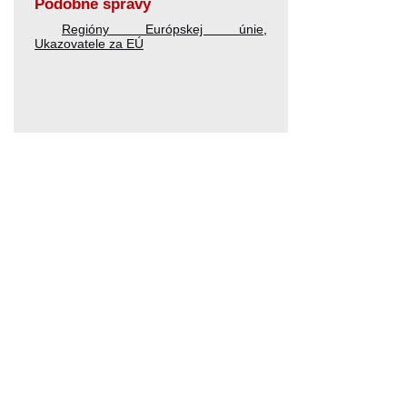
Podobné správy
Regióny Európskej únie
,
Ukazovatele za EÚ