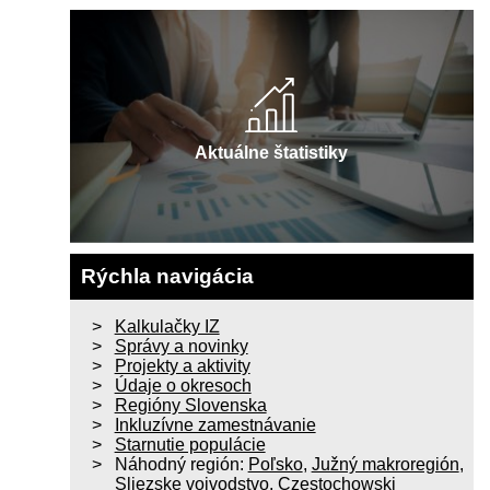
Aktuálne štatistiky
Rýchla navigácia
Kalkulačky IZ
Správy a novinky
Projekty a aktivity
Údaje o okresoch
Regióny Slovenska
Inkluzívne zamestnávanie
Starnutie populácie
Náhodný región:
Poľsko
,
Južný makroregión
,
Sliezske vojvodstvo
,
Czestochowski