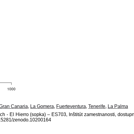
Gran Canaria
,
La Gomera
,
Fuerteventura
,
Tenerife
,
La Palma
ach - El Hierro (sopka) – ES703, Inštitút zamestnanosti, dostup
10.5281/zenodo.10200164