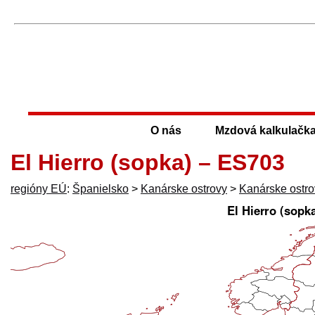
O nás
Mzdová kalkulačk
El Hierro (sopka) – ES703
regióny EÚ
:
Španielsko
>
Kanárske ostrovy
>
Kanárske ostro