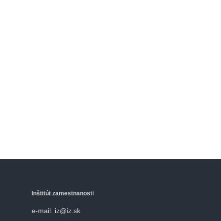
Inštitút zamestnanosti
e-mail: iz@iz.sk