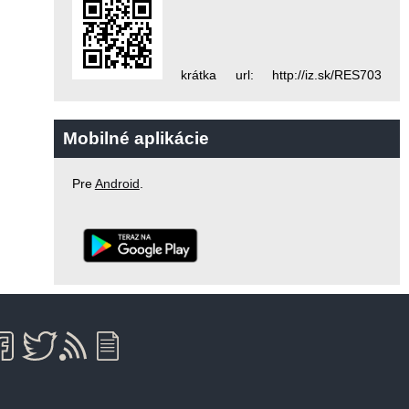
krátka url: http://iz.sk/RES703
Mobilné aplikácie
Pre
Android
.