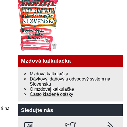
Mzdová kalkulačka
Mzdová kalkulačka
Dávkový, daňový a odvodový systém na
Slovensku
O mzdovej kalkulačke
Často kladené otázky
né na
Sledujte nás