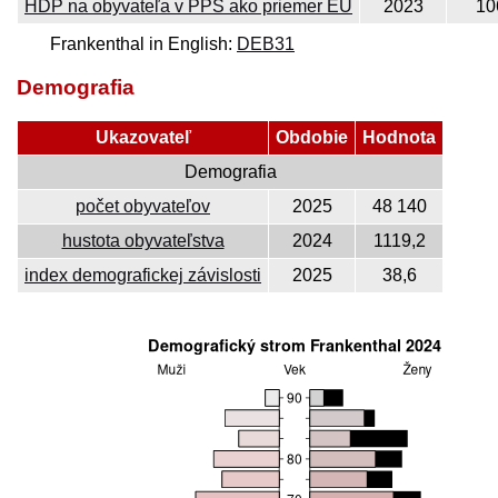
HDP na obyvateľa v PPS ako priemer EÚ
2023
10
Frankenthal in English:
DEB31
Demografia
Ukazovateľ
Obdobie
Hodnota
Demografia
počet obyvateľov
2025
48 140
hustota obyvateľstva
2024
1119,2
index demografickej závislosti
2025
38,6