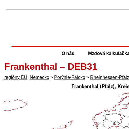
O nás
Mzdová kalkulačk
Frankenthal – DEB31
regióny EÚ
:
Nemecko
>
Porýnie-Falcko
>
Rheinhessen-Pfal