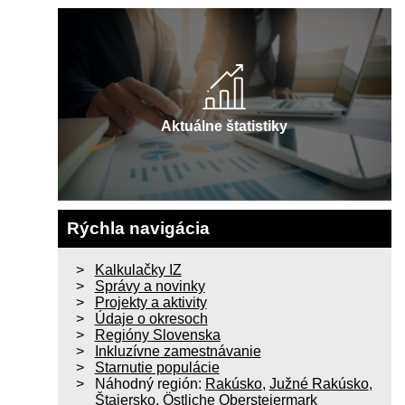
Aktuálne štatistiky
Rýchla navigácia
Kalkulačky IZ
Správy a novinky
Projekty a aktivity
Údaje o okresoch
Regióny Slovenska
Inkluzívne zamestnávanie
Starnutie populácie
Náhodný región:
Rakúsko
,
Južné Rakúsko
,
Štajersko
,
Östliche Obersteiermark