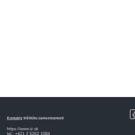
Kontakty
Inštitútu zamestnanosti
https://www.iz.sk
tel.: +421 2 5262 1084