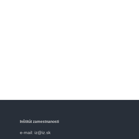
Inštitút zamestnanosti
e-mail: iz@iz.sk