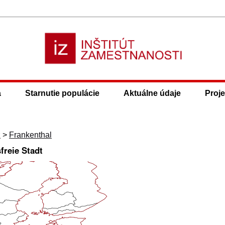
a
Starnutie populácie
Aktuálne údaje
Proje
z
>
Frankenthal