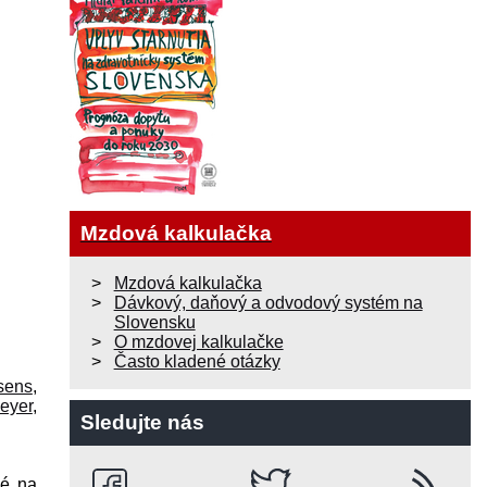
Mzdová kalkulačka
Mzdová kalkulačka
Dávkový, daňový a odvodový systém na
Slovensku
O mzdovej kalkulačke
Často kladené otázky
sens
,
eyer
,
Sledujte nás
né na