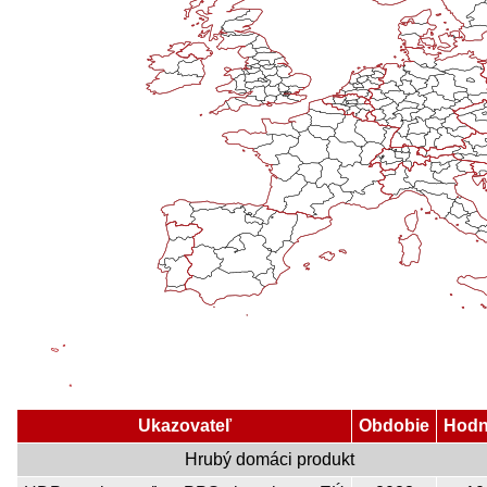
Ukazovateľ
Obdobie
Hodn
Hrubý domáci produkt