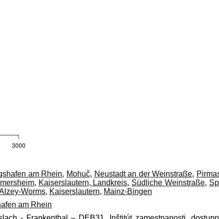
gshafen am Rhein
,
Mohuč
,
Neustadt an der Weinstraße
,
Pirma
rmersheim
,
Kaiserslautern, Landkreis
,
Südliche Weinstraße
,
Sp
Alzey-Worms
,
Kaiserslautern
,
Mainz-Bingen
afen am Rhein
íslach - Frankenthal – DEB31, Inštitút zamestnanosti, dostup