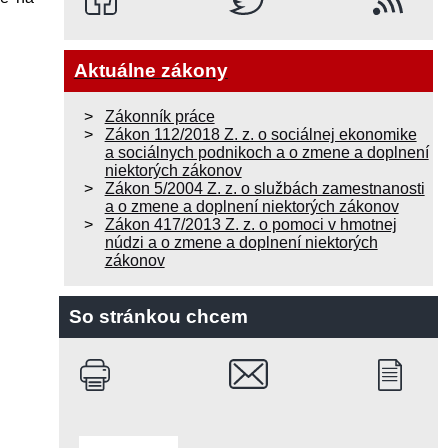
Aktuálne zákony
Zákonník práce
Zákon 112/2018 Z. z. o sociálnej ekonomike
a sociálnych podnikoch a o zmene a doplnení
niektorých zákonov
Zákon 5/2004 Z. z. o službách zamestnanosti
a o zmene a doplnení niektorých zákonov
Zákon 417/2013 Z. z. o pomoci v hmotnej
núdzi a o zmene a doplnení niektorých
zákonov
So stránkou chcem