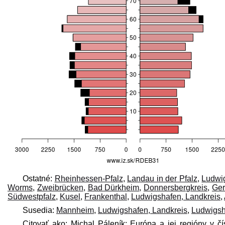
Ostatné:
Rheinhessen-Pfalz
,
Landau in der Pfalz
,
Ludwi
Worms
,
Zweibrücken
,
Bad Dürkheim
,
Donnersbergkreis
,
Ge
Südwestpfalz
,
Kusel
,
Frankenthal
,
Ludwigshafen, Landkreis
,
Susedia:
Mannheim
,
Ludwigshafen, Landkreis
,
Ludwigsh
Citovať ako: Michal Páleník: Európa a jej regióny v č