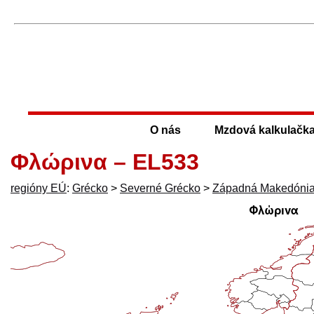
O nás
Mzdová kalkulačk
Φλώρινα – EL533
regióny EÚ
:
Grécko
>
Severné Grécko
>
Západná Makedóni