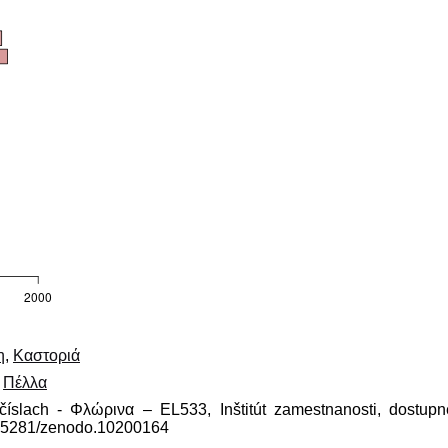
η
,
Καστοριά
,
Πέλλα
 číslach - Φλώρινα – EL533, Inštitút zamestnanosti, dostup
10.5281/zenodo.10200164