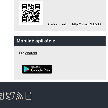
krátka url: http://iz.sk/REL533
Mobilné aplikácie
Pre
Android
.