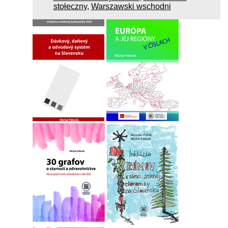
stołeczny
,
Warszawski wschodni