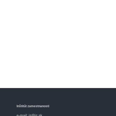
Inštitút zamestnanosti
e-mail: iz@iz.sk