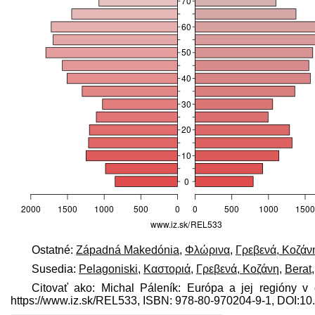
Ostatné:
Západná Makedónia
,
Φλώρινα
,
Γρεβενά, Κοζάν
Susedia:
Pelagoniski
,
Καστοριά
,
Γρεβενά, Κοζάνη
,
Berat
Citovať ako: Michal Páleník: Európa a jej regióny v
https://www.iz.sk/​REL533, ISBN: 978-80-970204-9-1, DOI: