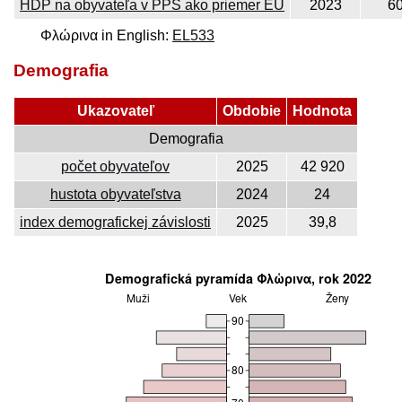
HDP na obyvateľa v PPS ako priemer EÚ
2023
6
Φλώρινα in English:
EL533
Demografia
Ukazovateľ
Obdobie
Hodnota
Demografia
počet obyvateľov
2025
42 920
hustota obyvateľstva
2024
24
index demografickej závislosti
2025
39,8