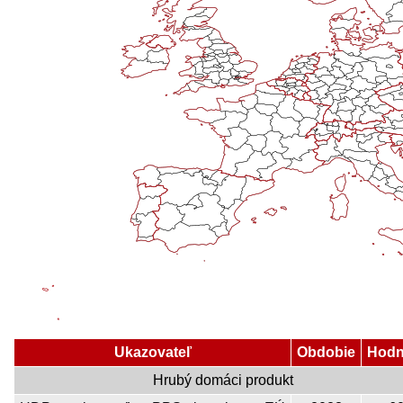
Ukazovateľ
Obdobie
Hodn
Hrubý domáci produkt