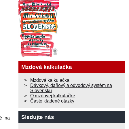
Mzdová kalkulačka
Mzdová kalkulačka
Dávkový, daňový a odvodový systém na
Slovensku
O mzdovej kalkulačke
Často kladené otázky
Sledujte nás
né na