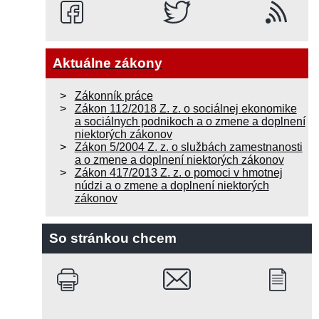
Aktuálne zákony
Zákonník práce
Zákon 112/2018 Z. z. o sociálnej ekonomike
a sociálnych podnikoch a o zmene a doplnení
niektorých zákonov
Zákon 5/2004 Z. z. o službách zamestnanosti
a o zmene a doplnení niektorých zákonov
Zákon 417/2013 Z. z. o pomoci v hmotnej
núdzi a o zmene a doplnení niektorých
zákonov
So stránkou chcem