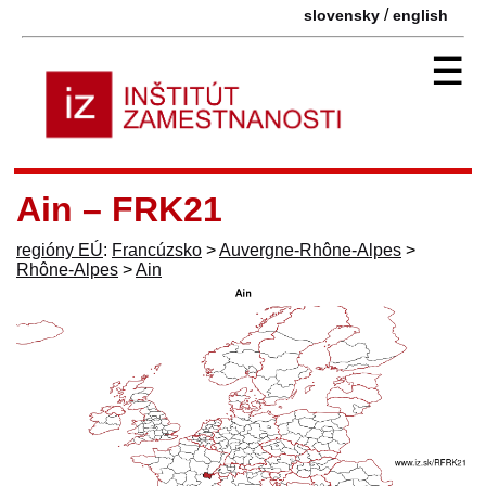
/
slovensky
english
☰
Ain – FRK21
regióny EÚ
:
Francúzsko
>
Auvergne-Rhône-Alpes
>
Rhône-Alpes
>
Ain