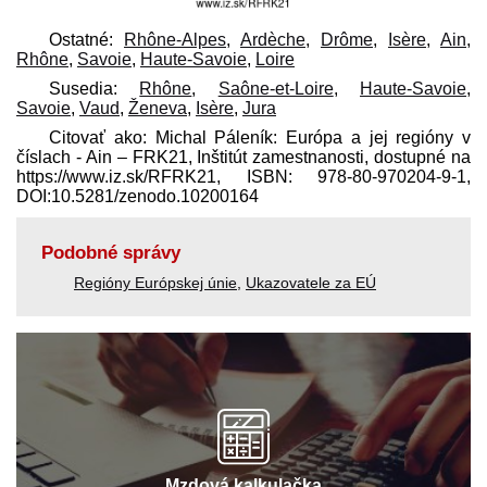
Ostatné:
Rhône-Alpes
,
Ardèche
,
Drôme
,
Isère
,
Ain
,
Rhône
,
Savoie
,
Haute-Savoie
,
Loire
Susedia:
Rhône
,
Saône-et-Loire
,
Haute-Savoie
,
Savoie
,
Vaud
,
Ženeva
,
Isère
,
Jura
Citovať ako: Michal Páleník: Európa a jej regióny v
číslach - Ain – FRK21, Inštitút zamestnanosti, dostupné na
https://www.iz.sk/​RFRK21, ISBN: 978-80-970204-9-1,
DOI:10.5281/zenodo.10200164
Podobné správy
Regióny Európskej únie
,
Ukazovatele za EÚ
Mzdová kalkulačka