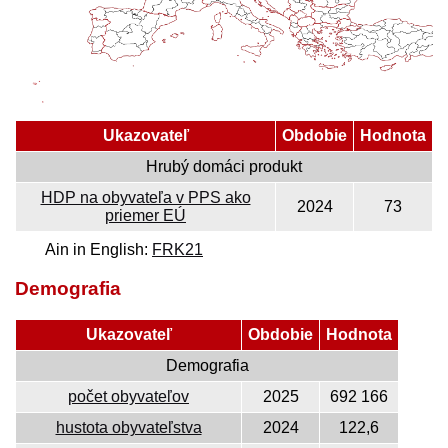
Ukazovateľ
Obdobie
Hodnota
Hrubý domáci produkt
HDP na obyvateľa v PPS ako
2024
73
priemer EÚ
Ain in English:
FRK21
Demografia
Ukazovateľ
Obdobie
Hodnota
Demografia
počet obyvateľov
2025
692 166
hustota obyvateľstva
2024
122,6