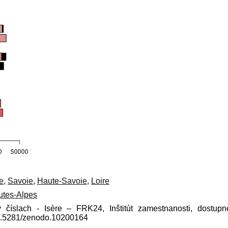
e
,
Savoie
,
Haute-Savoie
,
Loire
utes-Alpes
 číslach - Isère – FRK24, Inštitút zamestnanosti, dostup
10.5281/zenodo.10200164