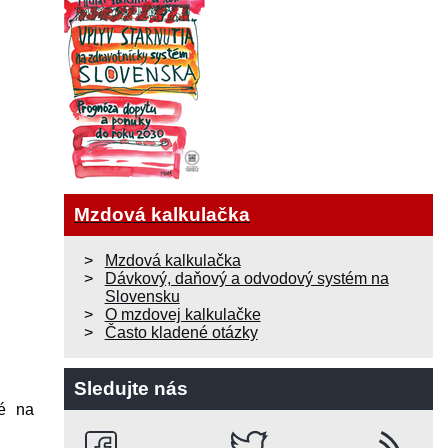
Mzdová kalkulačka
Mzdová kalkulačka
Dávkový, daňový a odvodový systém na
Slovensku
O mzdovej kalkulačke
Často kladené otázky
Sledujte nás
né na