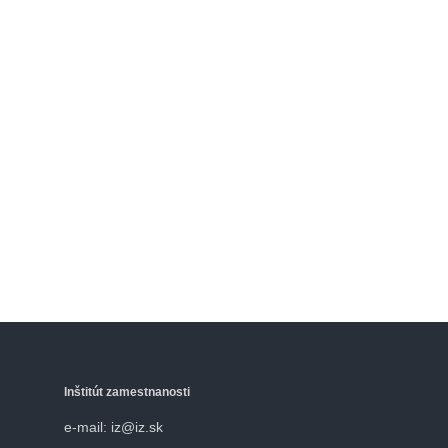
Inštitút zamestnanosti
e-mail: iz@iz.sk