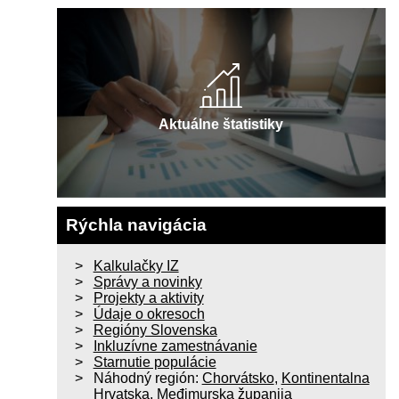
Aktuálne štatistiky
Rýchla navigácia
Kalkulačky IZ
Správy a novinky
Projekty a aktivity
Údaje o okresoch
Regióny Slovenska
Inkluzívne zamestnávanie
Starnutie populácie
Náhodný región:
Chorvátsko
,
Kontinentalna
Hrvatska
,
Međimurska županija