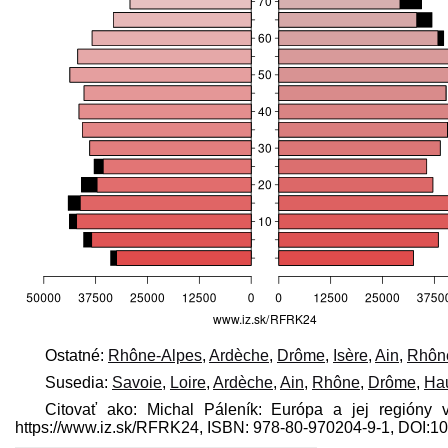
Ostatné:
Rhône-Alpes
,
Ardèche
,
Drôme
,
Isère
,
Ain
,
Rhôn
Susedia:
Savoie
,
Loire
,
Ardèche
,
Ain
,
Rhône
,
Drôme
,
Ha
Citovať ako: Michal Páleník: Európa a jej regióny v
https://www.iz.sk/​RFRK24, ISBN: 978-80-970204-9-1, DOI: