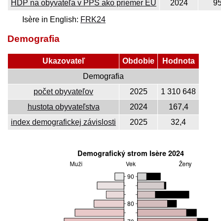
HDP na obyvateľa v PPS ako priemer EÚ
2024
9
Isère in English:
FRK24
Demografia
Ukazovateľ
Obdobie
Hodnota
Demografia
počet obyvateľov
2025
1 310 648
hustota obyvateľstva
2024
167,4
index demografickej závislosti
2025
32,4