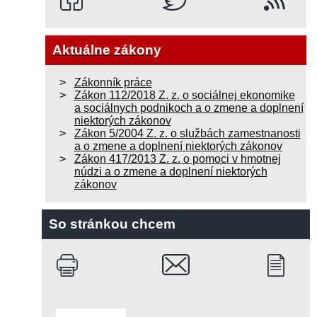
Aktuálne zákony
Zákonník práce
Zákon 112/2018 Z. z. o sociálnej ekonomike
a sociálnych podnikoch a o zmene a doplnení
niektorých zákonov
Zákon 5/2004 Z. z. o službách zamestnanosti
a o zmene a doplnení niektorých zákonov
Zákon 417/2013 Z. z. o pomoci v hmotnej
núdzi a o zmene a doplnení niektorých
zákonov
So stránkou chcem