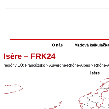
O nás
Mzdová kalkulačk
Isère – FRK24
regióny EÚ
:
Francúzsko
>
Auvergne-Rhône-Alpes
>
Rhône-A