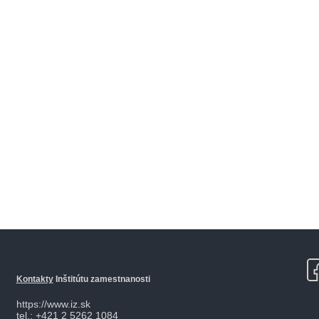
Kontakty
Inštitútu zamestnanosti
https://www.iz.sk
tel.: +421 2 5262 1084