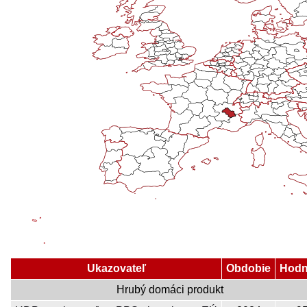
Ukazovateľ
Obdobie
Hodn
Hrubý domáci produkt