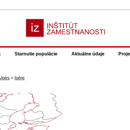
a
Starnutie populácie
Aktuálne údaje
Proje
lpes
>
Isère