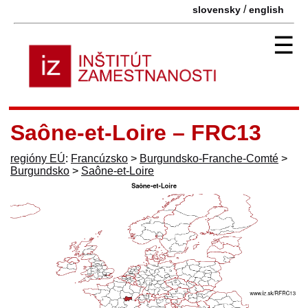
/
slovensky
english
☰
Saône-et-Loire – FRC13
regióny EÚ
:
Francúzsko
>
Burgundsko-Franche-Comté
>
Burgundsko
>
Saône-et-Loire