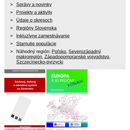
Správy a novinky
Projekty a aktivity
Údaje o okresoch
Regióny Slovenska
Inkluzívne zamestnávanie
Starnutie populácie
Náhodný región:
Poľsko
,
Severozápadný
makroregión
,
Západopomoranské vojvodstvo
,
Szczecinecko-pyrzycki