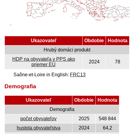
Ukazovateľ
Obdobie
Hodnota
Hrubý domáci produkt
HDP na obyvateľa v PPS ako
2024
78
priemer EÚ
Saône-et-Loire in English:
FRC13
Demografia
Ukazovateľ
Obdobie
Hodnota
Demografia
počet obyvateľov
2025
548 844
hustota obyvateľstva
2024
64,2