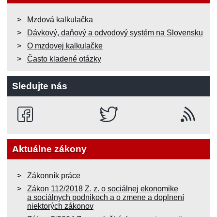
Mzdová kalkulačka
Dávkový, daňový a odvodový systém na Slovensku
O mzdovej kalkulačke
Často kladené otázky
Sledujte nás
Aktuálne zákony
Zákonník práce
Zákon 112/2018 Z. z. o sociálnej ekonomike
a sociálnych podnikoch a o zmene a doplnení
niektorých zákonov