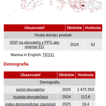
Ukazovateľ
Obdobie
Hodnota
Hrubý domáci produkt
HDP na obyvateľa v PPS ako
2024
62
priemer EÚ
Manisa in English:
TR331
Demografia
Ukazovateľ
Obdobie
Hodnota
Demografia
počet obyvateľov
2025
1 475 353
hustota obyvateľstva
2024
112,6
index demografickej závislosti
2025
19,4