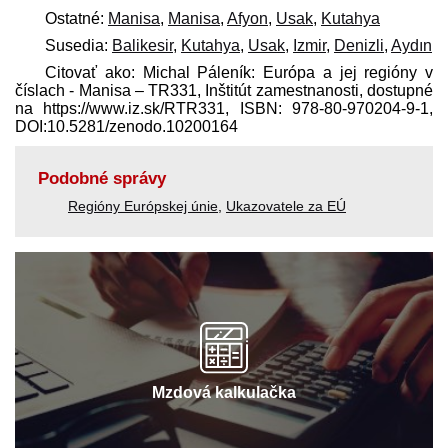
Ostatné:
Manisa
,
Manisa
,
Afyon
,
Usak
,
Kutahya
Susedia:
Balikesir
,
Kutahya
,
Usak
,
Izmir
,
Denizli
,
Aydın
Citovať ako: Michal Páleník: Európa a jej regióny v
číslach - Manisa – TR331, Inštitút zamestnanosti, dostupné
na https://www.iz.sk/​RTR331, ISBN: 978-80-970204-9-1,
DOI:10.5281/zenodo.10200164
Podobné správy
Regióny Európskej únie
,
Ukazovatele za EÚ
Mzdová kalkulačka