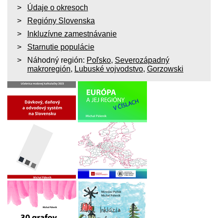
Údaje o okresoch
Regióny Slovenska
Inkluzívne zamestnávanie
Starnutie populácie
Náhodný región:
Poľsko
,
Severozápadný
makroregión
,
Lubuské vojvodstvo
,
Gorzowski