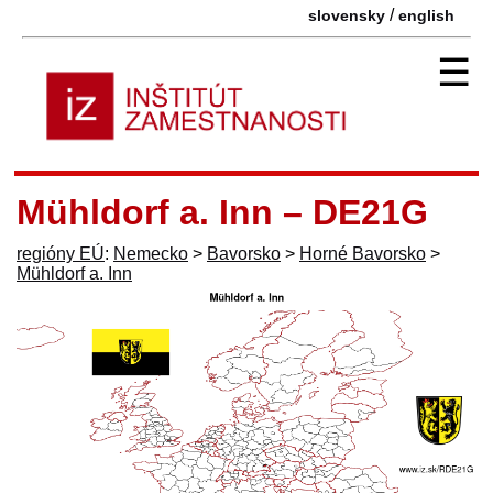
/
slovensky
english
☰
Mühldorf a. Inn – DE21G
regióny EÚ
:
Nemecko
>
Bavorsko
>
Horné Bavorsko
>
Mühldorf a. Inn