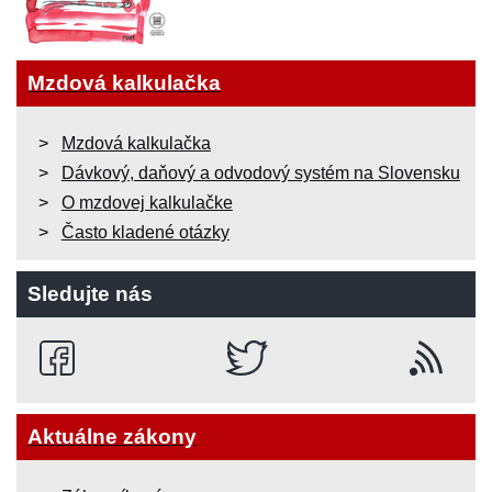
Mzdová kalkulačka
Mzdová kalkulačka
Dávkový, daňový a odvodový systém na Slovensku
O mzdovej kalkulačke
Často kladené otázky
Sledujte nás
Aktuálne zákony