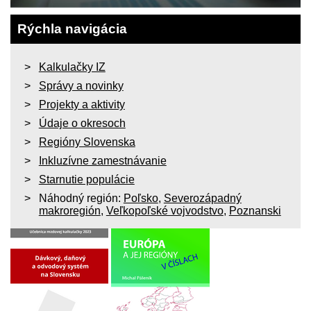
Rýchla navigácia
Kalkulačky IZ
Správy a novinky
Projekty a aktivity
Údaje o okresoch
Regióny Slovenska
Inkluzívne zamestnávanie
Starnutie populácie
Náhodný región:
Poľsko
,
Severozápadný
makroregión
,
Veľkopoľské vojvodstvo
,
Poznanski