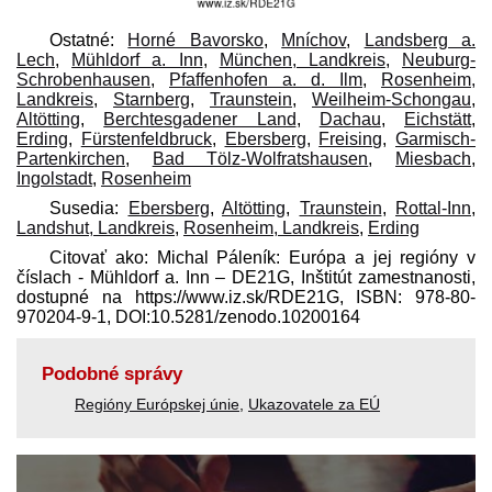
Ostatné:
Horné Bavorsko
,
Mníchov
,
Landsberg a.
Lech
,
Mühldorf a. Inn
,
München, Landkreis
,
Neuburg-
Schrobenhausen
,
Pfaffenhofen a. d. Ilm
,
Rosenheim,
Landkreis
,
Starnberg
,
Traunstein
,
Weilheim-Schongau
,
Altötting
,
Berchtesgadener Land
,
Dachau
,
Eichstätt
,
Erding
,
Fürstenfeldbruck
,
Ebersberg
,
Freising
,
Garmisch-
Partenkirchen
,
Bad Tölz-Wolfratshausen
,
Miesbach
,
Ingolstadt
,
Rosenheim
Susedia:
Ebersberg
,
Altötting
,
Traunstein
,
Rottal-Inn
,
Landshut, Landkreis
,
Rosenheim, Landkreis
,
Erding
Citovať ako: Michal Páleník: Európa a jej regióny v
číslach - Mühldorf a. Inn – DE21G, Inštitút zamestnanosti,
dostupné na https://www.iz.sk/​RDE21G, ISBN: 978-80-
970204-9-1, DOI:10.5281/zenodo.10200164
Podobné správy
Regióny Európskej únie
,
Ukazovatele za EÚ