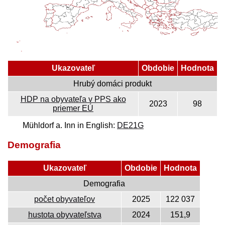
Ukazovateľ
Obdobie
Hodnota
Hrubý domáci produkt
HDP na obyvateľa v PPS ako
2023
98
priemer EÚ
Mühldorf a. Inn in English:
DE21G
Demografia
Ukazovateľ
Obdobie
Hodnota
Demografia
počet obyvateľov
2025
122 037
hustota obyvateľstva
2024
151,9