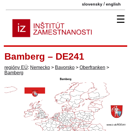
/
slovensky
english
☰
Bamberg – DE241
regióny EÚ
:
Nemecko
>
Bavorsko
>
Oberfranken
>
Bamberg