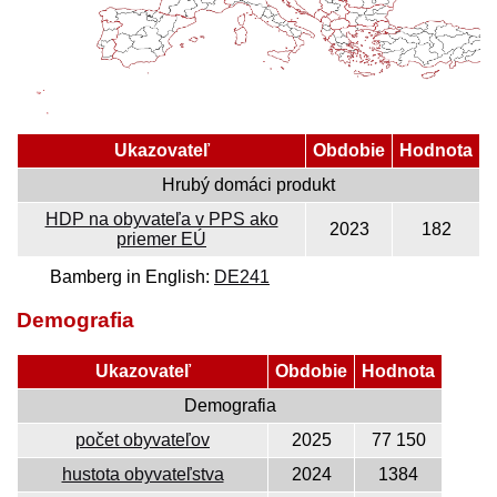
Ukazovateľ
Obdobie
Hodnota
Hrubý domáci produkt
HDP na obyvateľa v PPS ako
2023
182
priemer EÚ
Bamberg in English:
DE241
Demografia
Ukazovateľ
Obdobie
Hodnota
Demografia
počet obyvateľov
2025
77 150
hustota obyvateľstva
2024
1384