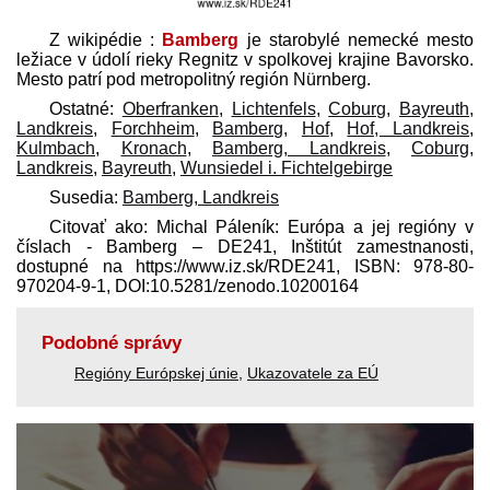
Z wikipédie :
Bamberg
je starobylé nemecké mesto
ležiace v údolí rieky Regnitz v spolkovej krajine Bavorsko.
Mesto patrí pod metropolitný región Nürnberg.
Ostatné:
Oberfranken
,
Lichtenfels
,
Coburg
,
Bayreuth,
Landkreis
,
Forchheim
,
Bamberg
,
Hof
,
Hof, Landkreis
,
Kulmbach
,
Kronach
,
Bamberg, Landkreis
,
Coburg,
Landkreis
,
Bayreuth
,
Wunsiedel i. Fichtelgebirge
Susedia:
Bamberg, Landkreis
Citovať ako: Michal Páleník: Európa a jej regióny v
číslach - Bamberg – DE241, Inštitút zamestnanosti,
dostupné na https://www.iz.sk/​RDE241, ISBN: 978-80-
970204-9-1, DOI:10.5281/zenodo.10200164
Podobné správy
Regióny Európskej únie
,
Ukazovatele za EÚ