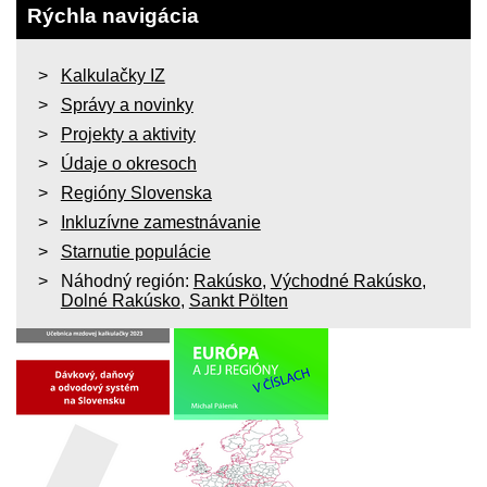
Rýchla navigácia
Kalkulačky IZ
Správy a novinky
Projekty a aktivity
Údaje o okresoch
Regióny Slovenska
Inkluzívne zamestnávanie
Starnutie populácie
Náhodný región:
Rakúsko
,
Východné Rakúsko
,
Dolné Rakúsko
,
Sankt Pölten