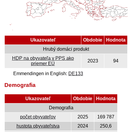
Ukazovateľ
Obdobie
Hodnota
Hrubý domáci produkt
HDP na obyvateľa v PPS ako
2023
94
priemer EÚ
Emmendingen in English:
DE133
Demografia
Ukazovateľ
Obdobie
Hodnota
Demografia
počet obyvateľov
2025
169 787
hustota obyvateľstva
2024
250,6