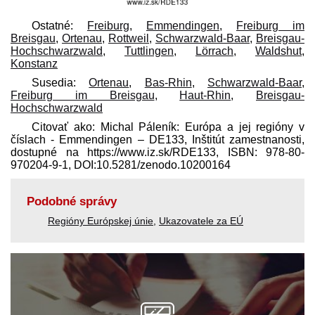
Ostatné:
Freiburg
,
Emmendingen
,
Freiburg im
Breisgau
,
Ortenau
,
Rottweil
,
Schwarzwald-Baar
,
Breisgau-
Hochschwarzwald
,
Tuttlingen
,
Lörrach
,
Waldshut
,
Konstanz
Susedia:
Ortenau
,
Bas-Rhin
,
Schwarzwald-Baar
,
Freiburg im Breisgau
,
Haut-Rhin
,
Breisgau-
Hochschwarzwald
Citovať ako: Michal Páleník: Európa a jej regióny v
číslach - Emmendingen – DE133, Inštitút zamestnanosti,
dostupné na https://www.iz.sk/​RDE133, ISBN: 978-80-
970204-9-1, DOI:10.5281/zenodo.10200164
Podobné správy
Regióny Európskej únie
,
Ukazovatele za EÚ