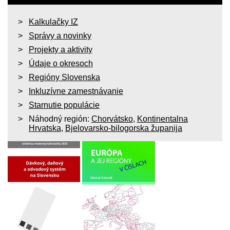
Kalkulačky IZ
Správy a novinky
Projekty a aktivity
Údaje o okresoch
Regióny Slovenska
Inkluzívne zamestnávanie
Starnutie populácie
Náhodný región:
Chorvátsko
,
Kontinentalna
Hrvatska
,
Bjelovarsko-bilogorska županija