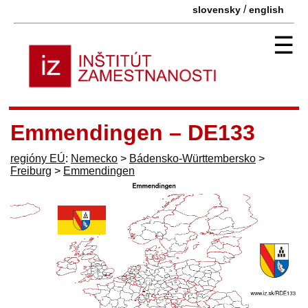
/
slovensky
english
☰
Emmendingen – DE133
regióny EÚ
:
Nemecko
>
Bádensko-Württembersko
>
Freiburg
>
Emmendingen