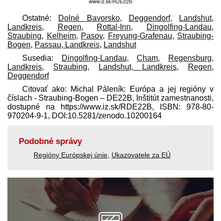
Ostatné:
Dolné Bavorsko
,
Deggendorf
,
Landshut,
Landkreis
,
Regen
,
Rottal-Inn
,
Dingolfing-Landau
,
Straubing
,
Kelheim
,
Pasov
,
Freyung-Grafenau
,
Straubing-
Bogen
,
Passau, Landkreis
,
Landshut
Susedia:
Dingolfing-Landau
,
Cham
,
Regensburg,
Landkreis
,
Straubing
,
Landshut, Landkreis
,
Regen
,
Deggendorf
Citovať ako: Michal Páleník: Európa a jej regióny v
číslach - Straubing-Bogen – DE22B, Inštitút zamestnanosti,
dostupné na https://www.iz.sk/​RDE22B, ISBN: 978-80-
970204-9-1, DOI:10.5281/zenodo.10200164
Podobné správy
Regióny Európskej únie
,
Ukazovatele za EÚ