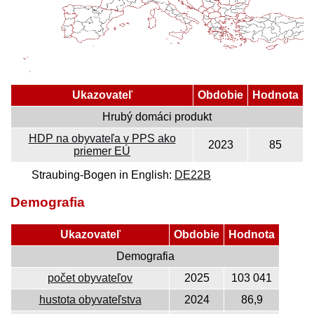
Ukazovateľ
Obdobie
Hodnota
Hrubý domáci produkt
HDP na obyvateľa v PPS ako
2023
85
priemer EÚ
Straubing-Bogen in English:
DE22B
Demografia
Ukazovateľ
Obdobie
Hodnota
Demografia
počet obyvateľov
2025
103 041
hustota obyvateľstva
2024
86,9