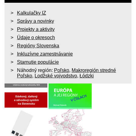
Kalkulačky IZ
Správy a novinky
Projekty a aktivity
Údaje o okresoch
Regióny Slovenska
Inkluzívne zamestnávanie
Starnutie populácie
Náhodný región:
Poľsko
,
Makroregión stredné
Poľsko
,
Lodžské vojvodstvo
,
Łódzki