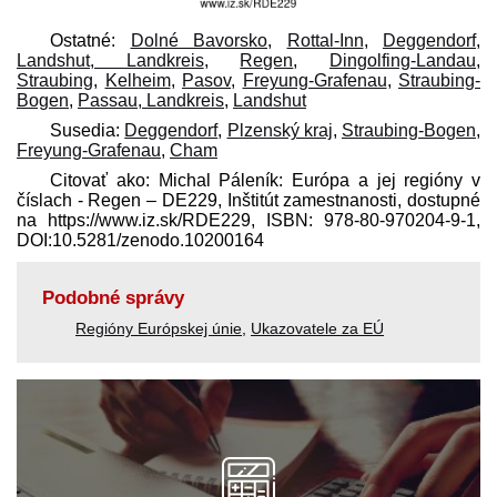
Ostatné:
Dolné Bavorsko
,
Rottal-Inn
,
Deggendorf
,
Landshut, Landkreis
,
Regen
,
Dingolfing-Landau
,
Straubing
,
Kelheim
,
Pasov
,
Freyung-Grafenau
,
Straubing-
Bogen
,
Passau, Landkreis
,
Landshut
Susedia:
Deggendorf
,
Plzenský kraj
,
Straubing-Bogen
,
Freyung-Grafenau
,
Cham
Citovať ako: Michal Páleník: Európa a jej regióny v
číslach - Regen – DE229, Inštitút zamestnanosti, dostupné
na https://www.iz.sk/​RDE229, ISBN: 978-80-970204-9-1,
DOI:10.5281/zenodo.10200164
Podobné správy
Regióny Európskej únie
,
Ukazovatele za EÚ