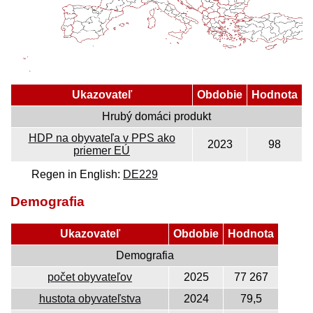
Ukazovateľ
Obdobie
Hodnota
Hrubý domáci produkt
HDP na obyvateľa v PPS ako
2023
98
priemer EÚ
Regen in English:
DE229
Demografia
Ukazovateľ
Obdobie
Hodnota
Demografia
počet obyvateľov
2025
77 267
hustota obyvateľstva
2024
79,5