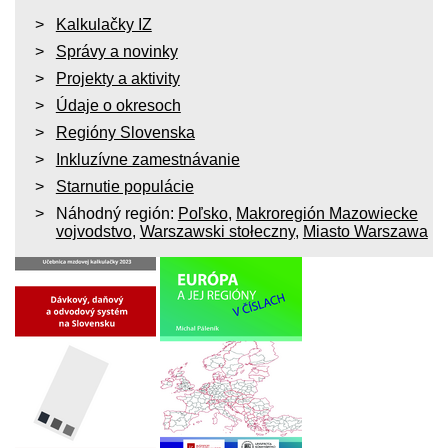
Kalkulačky IZ
Správy a novinky
Projekty a aktivity
Údaje o okresoch
Regióny Slovenska
Inkluzívne zamestnávanie
Starnutie populácie
Náhodný región:
Poľsko
,
Makroregión Mazowiecke
vojvodstvo
,
Warszawski stołeczny
,
Miasto Warszawa