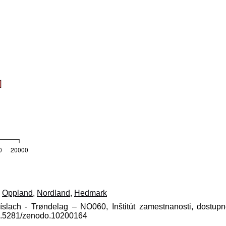
,
Oppland
,
Nordland
,
Hedmark
číslach - Trøndelag – NO060, Inštitút zamestnanosti, dostup
10.5281/zenodo.10200164