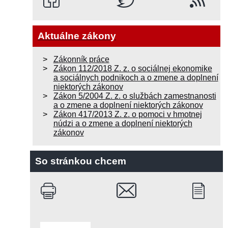
Aktuálne zákony
Zákonník práce
Zákon 112/2018 Z. z. o sociálnej ekonomike
a sociálnych podnikoch a o zmene a doplnení
niektorých zákonov
Zákon 5/2004 Z. z. o službách zamestnanosti
a o zmene a doplnení niektorých zákonov
Zákon 417/2013 Z. z. o pomoci v hmotnej
núdzi a o zmene a doplnení niektorých
zákonov
So stránkou chcem