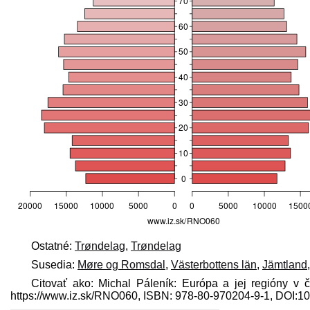
Ostatné:
Trøndelag
,
Trøndelag
Susedia:
Møre og Romsdal
,
Västerbottens län
,
Jämtland
Citovať ako: Michal Páleník: Európa a jej regióny v 
https://www.iz.sk/​RNO060, ISBN: 978-80-970204-9-1, DOI: