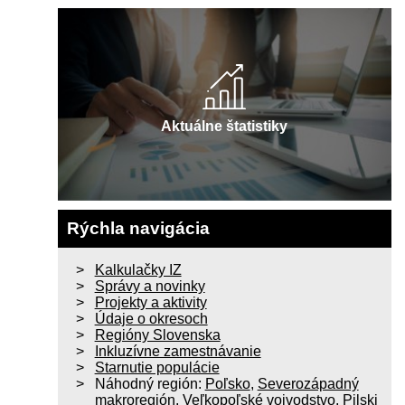
Aktuálne štatistiky
Rýchla navigácia
Kalkulačky IZ
Správy a novinky
Projekty a aktivity
Údaje o okresoch
Regióny Slovenska
Inkluzívne zamestnávanie
Starnutie populácie
Náhodný región:
Poľsko
,
Severozápadný
makroregión
,
Veľkopoľské vojvodstvo
,
Pilski