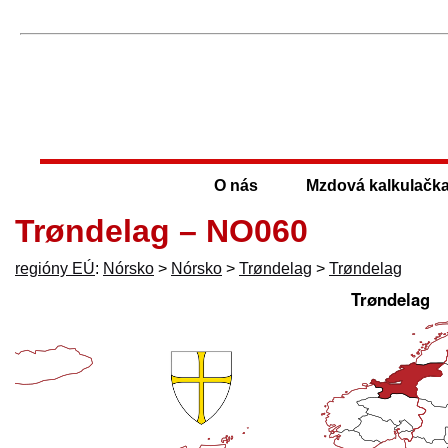
O nás
Mzdová kalkulačk
Trøndelag – NO060
regióny EÚ
:
Nórsko
>
Nórsko
>
Trøndelag
>
Trøndelag