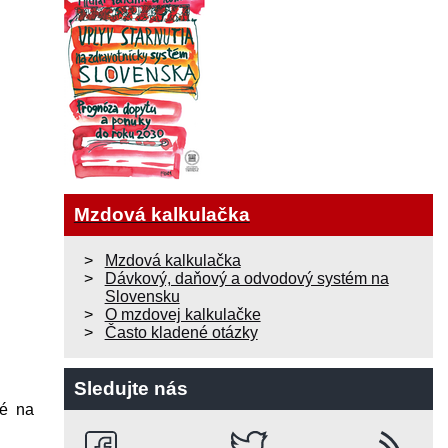
Mzdová kalkulačka
Mzdová kalkulačka
Dávkový, daňový a odvodový systém na
Slovensku
O mzdovej kalkulačke
Často kladené otázky
Sledujte nás
né na