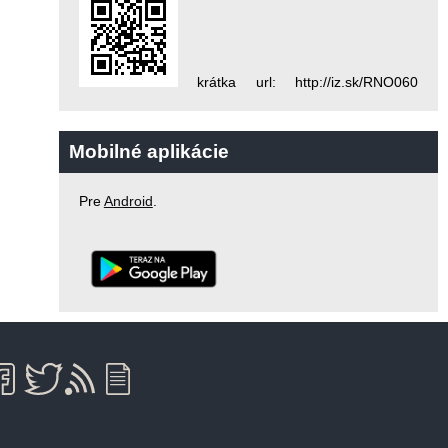
krátka url: http://iz.sk/RNO060
Mobilné aplikácie
Pre
Android
.