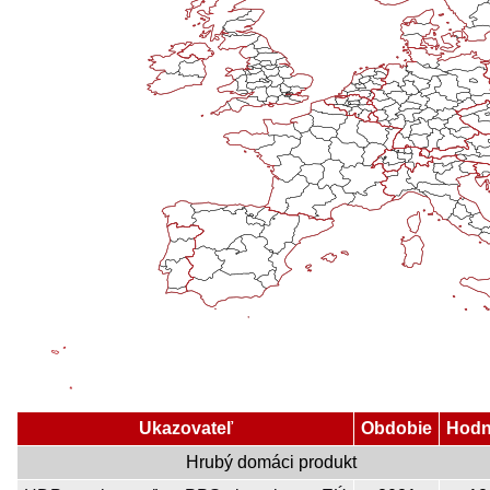
Ukazovateľ
Obdobie
Hodn
Hrubý domáci produkt