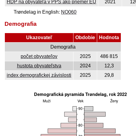
HDP na obyvateľa v PPS ako priemer EÚ
2021
12
Trøndelag in English:
NO060
Demografia
Ukazovateľ
Obdobie
Hodnota
Demografia
počet obyvateľov
2025
486 815
hustota obyvateľstva
2024
12,3
index demografickej závislosti
2025
29,8