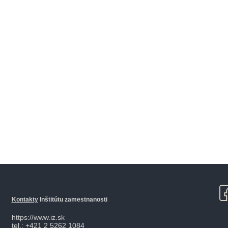
Kontakty
Inštitútu zamestnanosti
https://www.iz.sk
tel.: +421 2 5262 1084