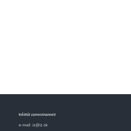
Inštitút zamestnanosti
e-mail: iz@iz.sk