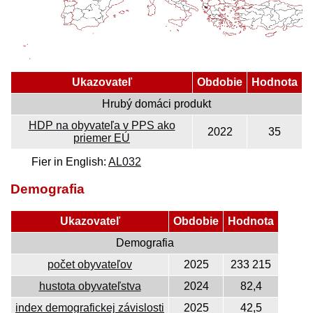
Ukazovateľ
Obdobie
Hodnota
Hrubý domáci produkt
HDP na obyvateľa v PPS ako
2022
35
priemer EÚ
Fier in English:
AL032
Demografia
Ukazovateľ
Obdobie
Hodnota
Demografia
počet obyvateľov
2025
233 215
hustota obyvateľstva
2024
82,4
index demografickej závislosti
2025
42,5