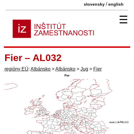
/
slovensky
english
☰
Fier – AL032
regióny EÚ
:
Albánsko
>
Albánsko
>
Jug
>
Fier