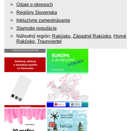
Údaje o okresoch
Regióny Slovenska
Inkluzívne zamestnávanie
Starnutie populácie
Náhodný región:
Rakúsko
,
Západné Rakúsko
,
Horné
Rakúsko
,
Traunviertel