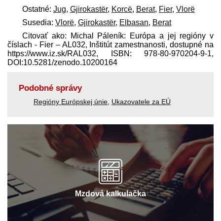
Ostatné:
Jug
,
Gjirokastër
,
Korcë
,
Berat
,
Fier
,
Vlorë
Susedia:
Vlorë
,
Gjirokastër
,
Elbasan
,
Berat
Citovať ako: Michal Páleník: Európa a jej regióny v
číslach - Fier – AL032, Inštitút zamestnanosti, dostupné na
https://www.iz.sk/​RAL032, ISBN: 978-80-970204-9-1,
DOI:10.5281/zenodo.10200164
Podobné správy
Regióny Európskej únie
,
Ukazovatele za EÚ
Mzdová kalkulačka