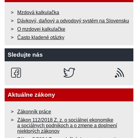
Mzdová kalkulačka
Dávkový, daňový a odvodový systém na Slovensku
O mzdovej kalkulačke
Často kladené otázky
Sledujte nás
Aktuálne zákony
Zákonník práce
Zákon 112/2018 Z. z. o sociálnej ekonomike
a sociálnych podnikoch a o zmene a doplnení
niektorých zákonov