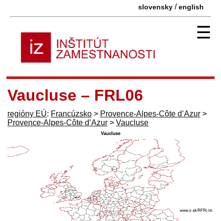
/
slovensky
english
☰
Vaucluse – FRL06
regióny EÚ
:
Francúzsko
>
Provence-Alpes-Côte d’Azur
>
Provence-Alpes-Côte d’Azur
>
Vaucluse