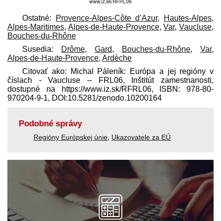
Ostatné:
Provence-Alpes-Côte d’Azur
,
Hautes-Alpes
,
Alpes-Maritimes
,
Alpes-de-Haute-Provence
,
Var
,
Vaucluse
,
Bouches-du-Rhône
Susedia:
Drôme
,
Gard
,
Bouches-du-Rhône
,
Var
,
Alpes-de-Haute-Provence
,
Ardèche
Citovať ako: Michal Páleník: Európa a jej regióny v
číslach - Vaucluse – FRL06, Inštitút zamestnanosti,
dostupné na https://www.iz.sk/​RFRL06, ISBN: 978-80-
970204-9-1, DOI:10.5281/zenodo.10200164
Podobné správy
Regióny Európskej únie
,
Ukazovatele za EÚ