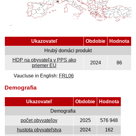
Ukazovateľ
Obdobie
Hodnota
Hrubý domáci produkt
HDP na obyvateľa v PPS ako
2024
86
priemer EÚ
Vaucluse in English:
FRL06
Demografia
Ukazovateľ
Obdobie
Hodnota
Demografia
počet obyvateľov
2025
576 948
hustota obyvateľstva
2024
162