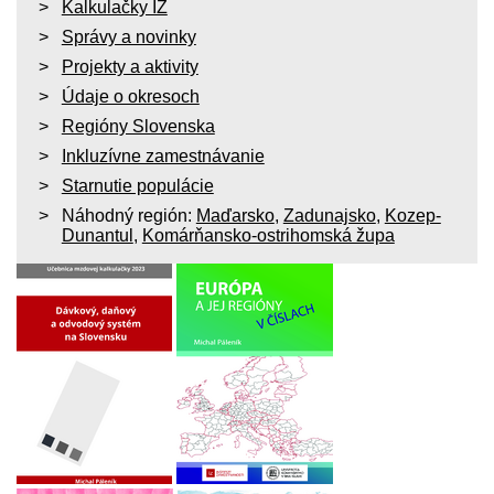
Kalkulačky IZ
Správy a novinky
Projekty a aktivity
Údaje o okresoch
Regióny Slovenska
Inkluzívne zamestnávanie
Starnutie populácie
Náhodný región:
Maďarsko
,
Zadunajsko
,
Kozep-
Dunantul
,
Komárňansko-ostrihomská župa