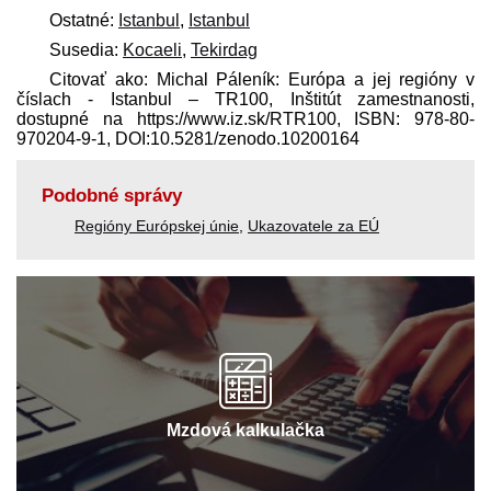
Ostatné:
Istanbul
,
Istanbul
Susedia:
Kocaeli
,
Tekirdag
Citovať ako: Michal Páleník: Európa a jej regióny v
číslach - Istanbul – TR100, Inštitút zamestnanosti,
dostupné na https://www.iz.sk/​RTR100, ISBN: 978-80-
970204-9-1, DOI:10.5281/zenodo.10200164
Podobné správy
Regióny Európskej únie
,
Ukazovatele za EÚ
Mzdová kalkulačka