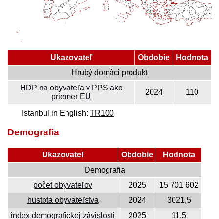
Ukazovateľ
Obdobie
Hodnota
Hrubý domáci produkt
HDP na obyvateľa v PPS ako
2024
110
priemer EÚ
Istanbul in English:
TR100
Demografia
Ukazovateľ
Obdobie
Hodnota
Demografia
počet obyvateľov
2025
15 701 602
hustota obyvateľstva
2024
3021,5
index demografickej závislosti
2025
11,5