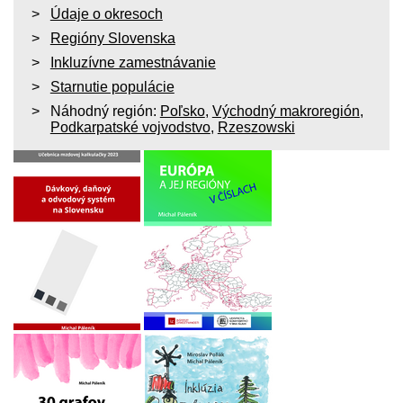
Údaje o okresoch
Regióny Slovenska
Inkluzívne zamestnávanie
Starnutie populácie
Náhodný región:
Poľsko
,
Východný makroregión
,
Podkarpatské vojvodstvo
,
Rzeszowski