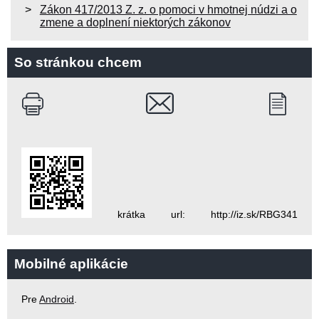
Zákon 417/2013 Z. z. o pomoci v hmotnej núdzi a o
zmene a doplnení niektorých zákonov
So stránkou chcem
krátka url: http://iz.sk/RBG341
Mobilné aplikácie
Pre
Android
.