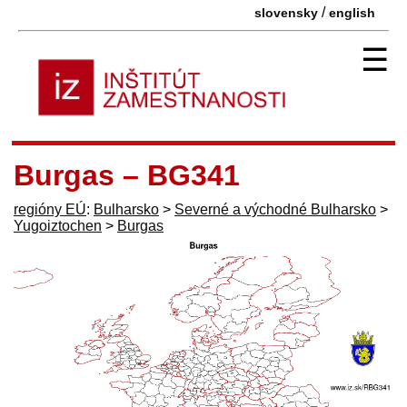
/
slovensky
english
☰
Burgas – BG341
regióny EÚ
:
Bulharsko
>
Severné a východné Bulharsko
>
Yugoiztochen
>
Burgas