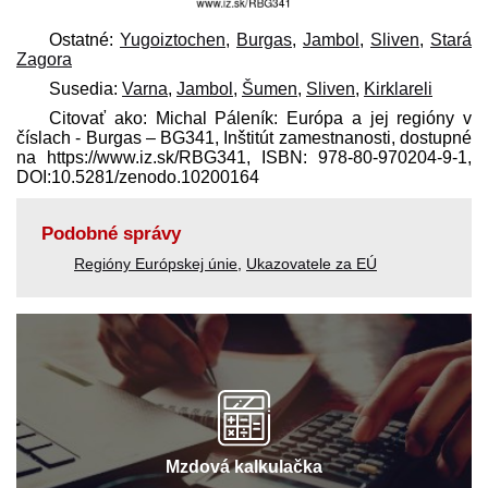
Ostatné:
Yugoiztochen
,
Burgas
,
Jambol
,
Sliven
,
Stará
Zagora
Susedia:
Varna
,
Jambol
,
Šumen
,
Sliven
,
Kirklareli
Citovať ako: Michal Páleník: Európa a jej regióny v
číslach - Burgas – BG341, Inštitút zamestnanosti, dostupné
na https://www.iz.sk/​RBG341, ISBN: 978-80-970204-9-1,
DOI:10.5281/zenodo.10200164
Podobné správy
Regióny Európskej únie
,
Ukazovatele za EÚ
Mzdová kalkulačka