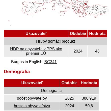
Ukazovateľ
Obdobie
Hodnota
Hrubý domáci produkt
HDP na obyvateľa v PPS ako
2024
48
priemer EÚ
Burgas in English:
BG341
Demografia
Ukazovateľ
Obdobie
Hodnota
Demografia
počet obyvateľov
2025
388 919
hustota obyvateľstva
2024
50,6