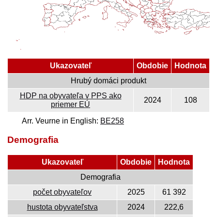
Ukazovateľ
Obdobie
Hodnota
Hrubý domáci produkt
HDP na obyvateľa v PPS ako
2024
108
priemer EÚ
Arr. Veurne in English:
BE258
Demografia
Ukazovateľ
Obdobie
Hodnota
Demografia
počet obyvateľov
2025
61 392
hustota obyvateľstva
2024
222,6