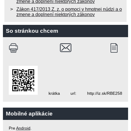
zmene a doplnení niektorých zákonov
Zákon 417/2013 Z. z. o pomoci v hmotnej núdzi a o
zmene a doplnení niektorých zákonov
So stránkou chcem
krátka url: http://iz.sk/RBE258
Mobilné aplikácie
Pre
Android
.