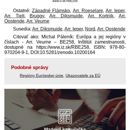
Ostatné:
Západné Flámsko
,
Arr. Roeselare
,
Arr. Ieper
,
Arr. Tielt
,
Bruggy
,
Arr. Diksmuide
,
Arr. Kortrijk
,
Arr.
Oostende
,
Arr. Veurne
Susedia:
Arr. Diksmuide
,
Arr. Ieper
,
Nord
,
Arr. Oostende
Citovať ako: Michal Páleník: Európa a jej regióny v
číslach - Arr. Veurne – BE258, Inštitút zamestnanosti,
dostupné na https://www.iz.sk/​RBE258, ISBN: 978-80-
970204-9-1, DOI:10.5281/zenodo.10200164
Podobné správy
Regióny Európskej únie
,
Ukazovatele za EÚ
Mzdová kalkulačka