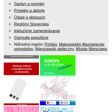
Správy a novinky
Projekty a aktivity
Údaje o okresoch
Regióny Slovenska
Inkluzívne zamestnávanie
Starnutie populácie
Náhodný región:
Poľsko
,
Makroregión Mazowiecke
vojvodstvo
,
Warszawski stołeczny
,
Miasto Warszawa