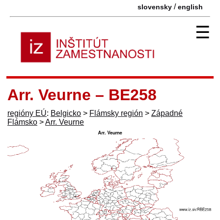
/
slovensky
english
☰
Arr. Veurne – BE258
regióny EÚ
:
Belgicko
>
Flámsky región
>
Západné
Flámsko
>
Arr. Veurne