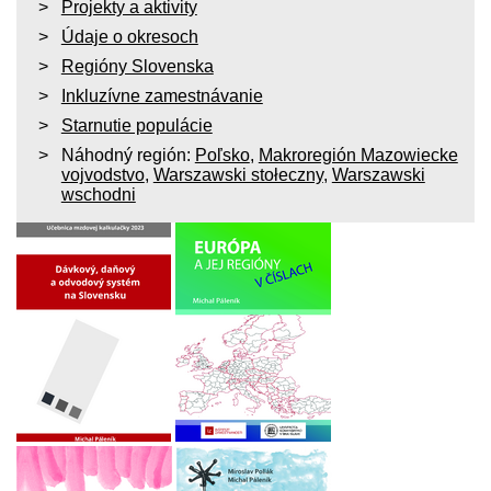
Projekty a aktivity
Údaje o okresoch
Regióny Slovenska
Inkluzívne zamestnávanie
Starnutie populácie
Náhodný región:
Poľsko
,
Makroregión Mazowiecke
vojvodstvo
,
Warszawski stołeczny
,
Warszawski
wschodni