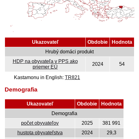
Ukazovateľ
Obdobie
Hodnota
Hrubý domáci produkt
HDP na obyvateľa v PPS ako
2024
54
priemer EÚ
Kastamonu in English:
TR821
Demografia
Ukazovateľ
Obdobie
Hodnota
Demografia
počet obyvateľov
2025
381 991
hustota obyvateľstva
2024
29,3