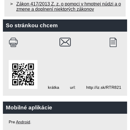
Zákon 417/2013 Z. z. o pomoci v hmotnej núdzi a o
zmene a doplnení niektorých zákonov
So stránkou chcem
krátka url: http://iz.sk/RTR821
Mobilné aplikácie
Pre
Android
.