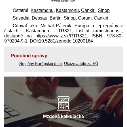
Ostatné:
Kastamonu
,
Kastamonu
,
Cankiri
,
Sinop
Susedia:
Dessau
,
Bartin
,
Sinop
,
Corum
,
Cankiri
Citovať ako: Michal Páleník: Európa a jej regióny v
číslach - Kastamonu – TR821, Inštitút zamestnanosti,
dostupné na https://www.iz.sk/​RTR821, ISBN: 978-80-
970204-9-1, DOI:10.5281/zenodo.10200164
Podobné správy
Regióny Európskej únie
,
Ukazovatele za EÚ
Mzdová kalkulačka