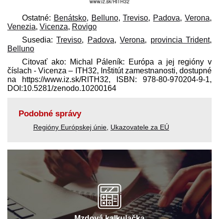
Ostatné:
Benátsko
,
Belluno
,
Treviso
,
Padova
,
Verona
,
Venezia
,
Vicenza
,
Rovigo
Susedia:
Treviso
,
Padova
,
Verona
,
provincia Trident
,
Belluno
Citovať ako: Michal Páleník: Európa a jej regióny v
číslach - Vicenza – ITH32, Inštitút zamestnanosti, dostupné
na https://www.iz.sk/​RITH32, ISBN: 978-80-970204-9-1,
DOI:10.5281/zenodo.10200164
Podobné správy
Regióny Európskej únie
,
Ukazovatele za EÚ
Mzdová kalkulačka