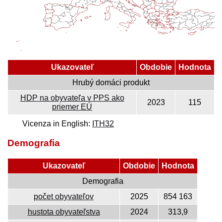
Ukazovateľ
Obdobie
Hodnota
Hrubý domáci produkt
HDP na obyvateľa v PPS ako
2023
115
priemer EÚ
Vicenza in English:
ITH32
Demografia
Ukazovateľ
Obdobie
Hodnota
Demografia
počet obyvateľov
2025
854 163
hustota obyvateľstva
2024
313,9