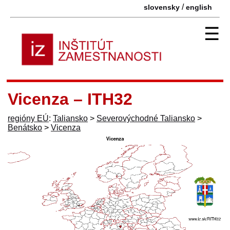
/
slovensky
english
☰
Vicenza – ITH32
regióny EÚ
:
Taliansko
>
Severovýchodné Taliansko
>
Benátsko
>
Vicenza