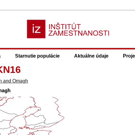
a
Starnutie populácie
Aktuálne údaje
Proje
KN16
h and Omagh