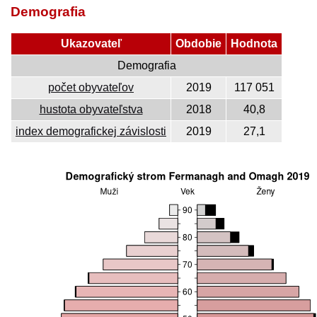
Demografia
Ukazovateľ
Obdobie
Hodnota
Demografia
počet obyvateľov
2019
117 051
hustota obyvateľstva
2018
40,8
index demografickej závislosti
2019
27,1