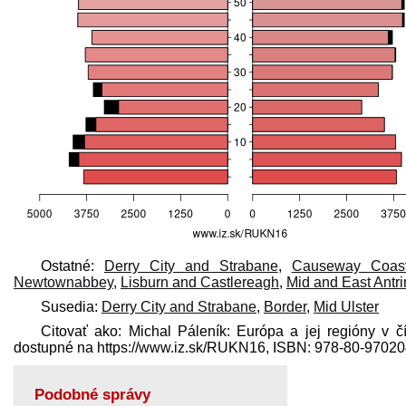
Ostatné:
Derry City and Strabane
,
Causeway Coas
Newtownabbey
,
Lisburn and Castlereagh
,
Mid and East Antr
Susedia:
Derry City and Strabane
,
Border
,
Mid Ulster
Citovať ako: Michal Páleník: Európa a jej regióny v
dostupné na https://www.iz.sk/​RUKN16, ISBN: 978-80-9702
Podobné správy