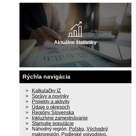
Aktuálne štatistiky
Rýchla navigácia
Kalkulačky IZ
Správy a novinky
Projekty a aktivity
Údaje o okresoch
Regióny Slovenska
Inkluzívne zamestnávanie
Starnutie populácie
Náhodný región:
Poľsko
,
Východný
makroregión
,
Podleské vojvodstvo
,