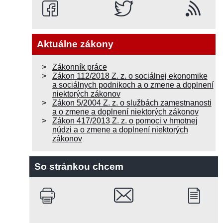
Aktuálne zákony
Zákonník práce
Zákon 112/2018 Z. z. o sociálnej ekonomike
a sociálnych podnikoch a o zmene a doplnení
niektorých zákonov
Zákon 5/2004 Z. z. o službách zamestnanosti
a o zmene a doplnení niektorých zákonov
Zákon 417/2013 Z. z. o pomoci v hmotnej
núdzi a o zmene a doplnení niektorých
zákonov
So stránkou chcem