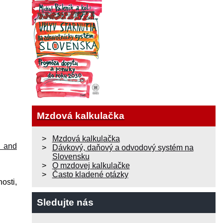
Mzdová kalkulačka
Mzdová kalkulačka
m and
Dávkový, daňový a odvodový systém na
Slovensku
O mzdovej kalkulačke
Často kladené otázky
osti,
Sledujte nás