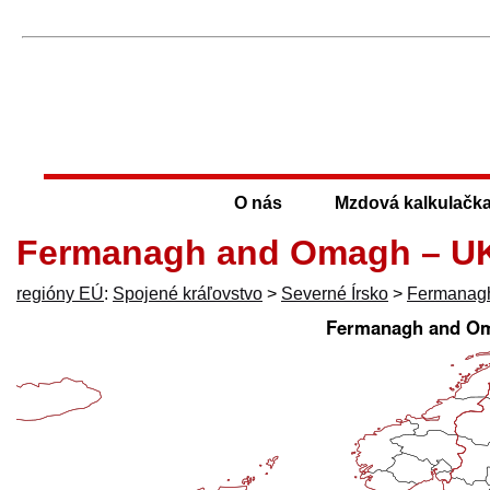
O nás
Mzdová kalkulačk
Fermanagh and Omagh – U
regióny EÚ
:
Spojené kráľovstvo
>
Severné Írsko
>
Fermanag