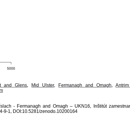
t and Glens
,
Mid Ulster
,
Fermanagh and Omagh
,
Antri
im
 číslach - Fermanagh and Omagh – UKN16, Inštitút zamestnan
04-9-1, DOI:10.5281/zenodo.10200164