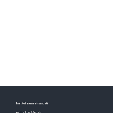
Inštitút zamestnanosti
e-mail: iz@iz.sk