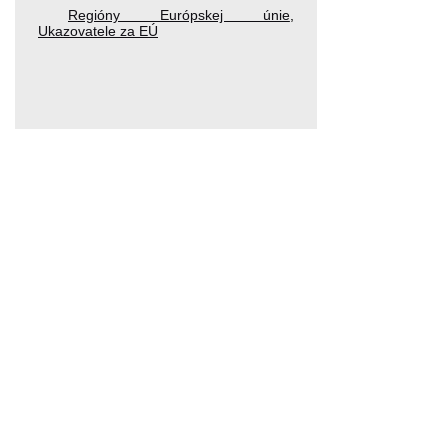
Regióny Európskej únie
,
Ukazovatele za EÚ