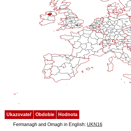
Ukazovateľ
Obdobie
Hodnota
Fermanagh and Omagh in English:
UKN16