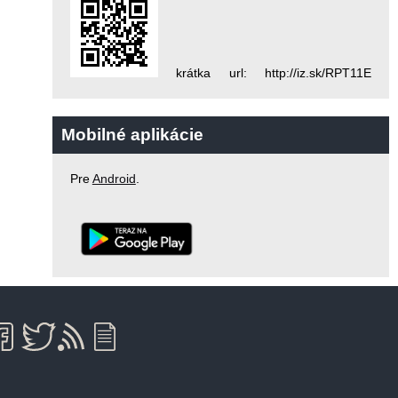
krátka url: http://iz.sk/RPT11E
Mobilné aplikácie
Pre
Android
.