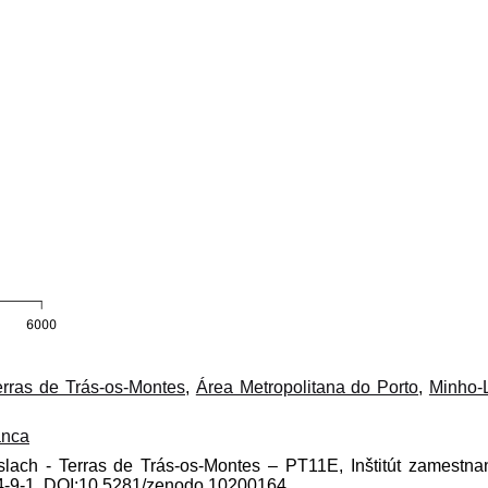
erras de Trás-os-Montes
,
Área Metropolitana do Porto
,
Minho-
nca
slach - Terras de Trás-os-Montes – PT11E, Inštitút zamestnan
04-9-1, DOI:10.5281/zenodo.10200164