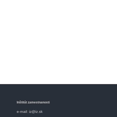
Inštitút zamestnanosti
e-mail: iz@iz.sk