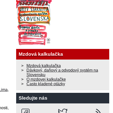
Mzdová kalkulačka
Mzdová kalkulačka
Dávkový, daňový a odvodový systém na
Slovensku
O mzdovej kalkulačke
Často kladené otázky
Lima
,
Sledujte nás
osti,