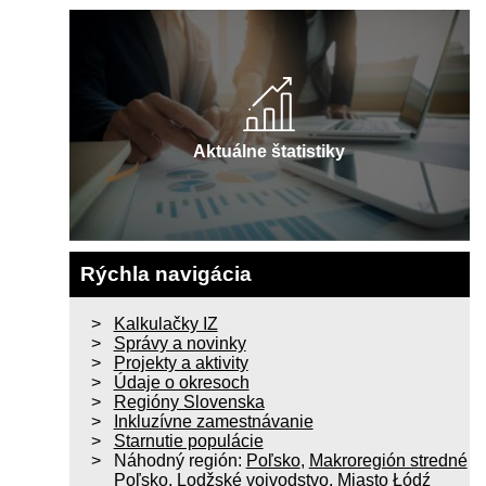
Aktuálne štatistiky
Rýchla navigácia
Kalkulačky IZ
Správy a novinky
Projekty a aktivity
Údaje o okresoch
Regióny Slovenska
Inkluzívne zamestnávanie
Starnutie populácie
Náhodný región:
Poľsko
,
Makroregión stredné
Poľsko
,
Lodžské vojvodstvo
,
Miasto Łódź