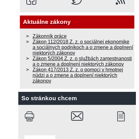
Aktuálne zákony
Zákonník práce
Zákon 112/2018 Z. z. o sociálnej ekonomike
a sociálnych podnikoch a o zmene a doplnení
niektorých zákonov
Zákon 5/2004 Z. z. o službách zamestnanosti
a o zmene a doplnení niektorých zákonov
Zákon 417/2013 Z. z. o pomoci v hmotnej
núdzi a o zmene a doplnení niektorých
zákonov
So stránkou chcem