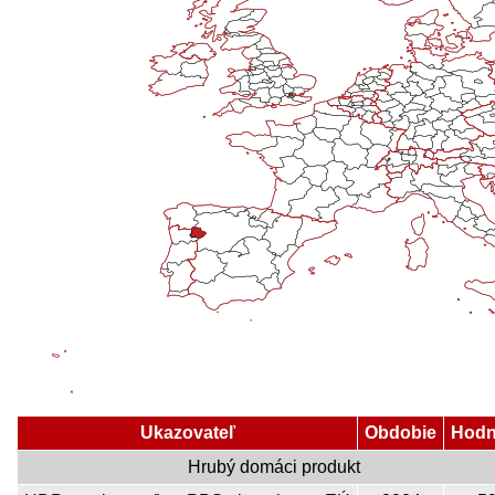
Ukazovateľ
Obdobie
Hodn
Hrubý domáci produkt