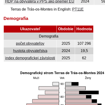
HDP na obyvateľa v PPS ako priemer EÚ
2024
5
Terras de Trás-os-Montes in English:
PT11E
Demografia
Ukazovateľ
Obdobie
Hodnota
Demografia
počet obyvateľov
2025
107 296
hustota obyvateľstva
2024
19,5
index demografickej závislosti
2025
62