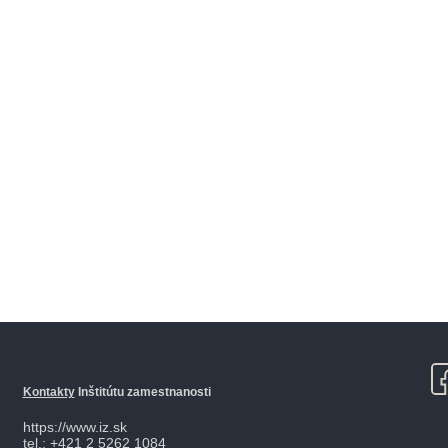
Kontakty
Inštitútu zamestnanosti
https://www.iz.sk
tel.: +421 2 5262 1084