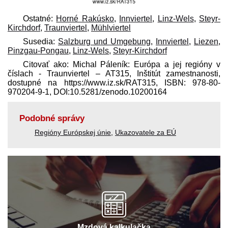
Ostatné:
Horné Rakúsko
,
Innviertel
,
Linz-Wels
,
Steyr-
Kirchdorf
,
Traunviertel
,
Mühlviertel
Susedia:
Salzburg und Umgebung
,
Innviertel
,
Liezen
,
Pinzgau-Pongau
,
Linz-Wels
,
Steyr-Kirchdorf
Citovať ako: Michal Páleník: Európa a jej regióny v
číslach - Traunviertel – AT315, Inštitút zamestnanosti,
dostupné na https://www.iz.sk/​RAT315, ISBN: 978-80-
970204-9-1, DOI:10.5281/zenodo.10200164
Podobné správy
Regióny Európskej únie
,
Ukazovatele za EÚ
Mzdová kalkulačka