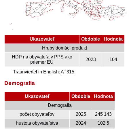
Ukazovateľ
Obdobie
Hodnota
Hrubý domáci produkt
HDP na obyvateľa v PPS ako
2023
104
priemer EÚ
Traunviertel in English:
AT315
Demografia
Ukazovateľ
Obdobie
Hodnota
Demografia
počet obyvateľov
2025
245 143
hustota obyvateľstva
2024
102,5