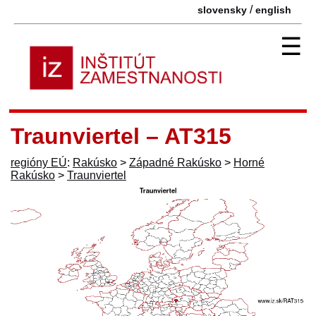
/
slovensky
english
☰
Traunviertel – AT315
regióny EÚ
:
Rakúsko
>
Západné Rakúsko
>
Horné
Rakúsko
>
Traunviertel