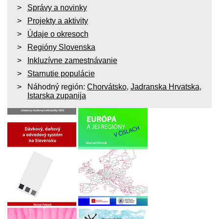
Správy a novinky
Projekty a aktivity
Údaje o okresoch
Regióny Slovenska
Inkluzívne zamestnávanie
Starnutie populácie
Náhodný región:
Chorvátsko
,
Jadranska Hrvatska
,
Istarska zupanija